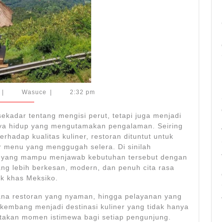
Lebih
Berkesan
Agustus
Wasuce
|
Wasuce
|
2:32 pm
2,
2026
 sekadar tentang mengisi perut, tetapi juga menjadi
ya hidup yang mengutamakan pengalaman. Seiring
rhadap kualitas kuliner, restoran dituntut untuk
r menu yang menggugah selera. Di sinilah
an yang mampu menjawab kebutuhan tersebut dengan
g lebih berkesan, modern, dan penuh cita rasa
ik khas Meksiko.
na restoran yang nyaman, hingga pelayanan yang
kembang menjadi destinasi kuliner yang tidak hanya
ptakan momen istimewa bagi setiap pengunjung.