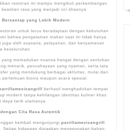
dikan restoran ini mampu mengikuti perkembangan
 keaslian rasa yang menjadi ciri khasnya.
 Bersantap yang Lebih Modern
estoran untuk terus beradaptasi dengan kebutuhan
i bahwa pengalaman makan saat ini tidak hanya
pi juga oleh suasana, pelayanan, dan kenyamanan
a keseluruhan.
ior yang memadukan nuansa hangat dengan sentuhan
ang menarik, pencahayaan yang nyaman, serta tata
sfer yang mendukung berbagai aktivitas, mulai dari
 pertemuan bisnis maupun acara spesial.
parrillamexicangrill
berhasil menghadirkan tempat
p modern tanpa kehilangan identitas kuliner khas
 daya tarik utamanya.
 dengan Cita Rasa Autentik
anggan kembali mengunjungi
parrillamexicangrill
ga. Setiap hidangan disiapkan menggunakan bahan-