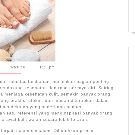
Mudah
li
Wasuce
Wasuce
|
1:20 pm
,
026
adar rutinitas tambahan, melainkan bagian penting
endukung kesehatan dan rasa percaya diri. Seiring
a menjaga kesehatan kulit, semakin banyak orang
ng praktis, efektif, dan mudah diterapkan dalam
alui pendekatan yang sederhana namun
ah satu referensi yang menginspirasi banyak orang
awat kulit wajah secara lebih terarah.
ak terjadi dalam semalam. Dibutuhkan proses