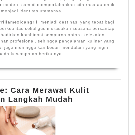
er modern sambil mempertahankan cita rasa autentik
menjadi identitas utamanya.
rrillamexicangrill
menjadi destinasi yang tepat bagi
 berkualitas sekaligus merasakan suasana bersantap
hadirkan kombinasi sempurna antara kelezatan
an profesional, sehingga pengalaman kuliner yang
pi juga meninggalkan kesan mendalam yang ingin
pada kesempatan berikutnya.
e: Cara Merawat Kulit
drchitrasskinc
an Langkah Mudah
Cara Merawat
Kulit
Wajah dengan
Langkah