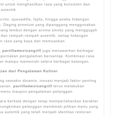
liti untuk menghasilkan rasa yang konsisten dan
autentik.
rrito, quesadilla, fajita, hingga aneka hidangan
an. Daging premium yang dipanggang menggunakan
ur yang lembut dengan aroma smoky yang menggugah
 dan rempah-rempah autentik, setiap hidangan
n rasa yang kaya dan memuaskan.
a,
parrillamexicangrill
juga menawarkan berbagai
mpurnakan pengalaman bersantap. Kombinasi rasa
ian mampu memenuhi selera berbagai kalangan.
gian dari Pengalaman Kuliner
ang semakin dinamis, inovasi menjadi faktor penting
ayanan.
parrillamexicangrill
terus melakukan
si menu maupun pengalaman pelanggan.
cara berkala dengan tetap mempertahankan karakter
mungkinkan pelanggan menikmati pilihan menu yang
a autentik yang telah menjadi identitas restoran.