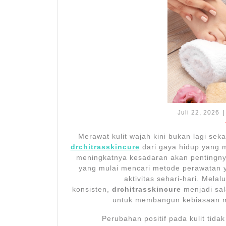
Ju
Juli 22, 2026
|
22
2
Merawat kulit wajah kini bukan lagi sek
drchitrasskincure
dari gaya hidup yang m
meningkatnya kesadaran akan pentingny
yang mulai mencari metode perawatan ya
aktivitas sehari-hari. Mel
konsisten,
drchitrasskincure
menjadi sal
untuk membangun kebiasaan mer
Perubahan positif pada kulit tid