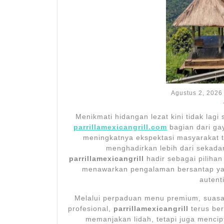
Agustus 2, 2026
Menikmati hidangan lezat kini tidak lagi
parrillamexicangrill.com
bagian dari ga
meningkatnya ekspektasi masyarakat te
menghadirkan lebih dari sekada
parrillamexicangrill
hadir sebagai pilih
menawarkan pengalaman bersantap yan
autent
Melalui perpaduan menu premium, suasa
profesional,
parrillamexicangrill
terus ber
memanjakan lidah, tetapi juga menci