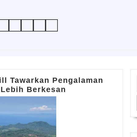
rill Tawarkan Pengalaman
Parrilla
 Lebih Berkesan
Mexican
Grill
Tawarkan
Pengalaman
Bersantap