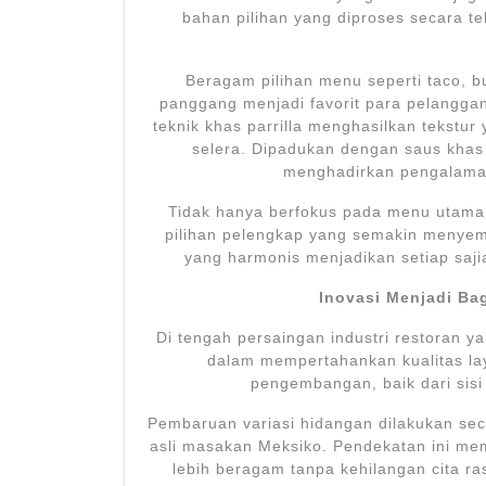
bahan pilihan yang diproses secara te
Beragam pilihan menu seperti taco, bu
panggang menjadi favorit para pelangg
teknik khas parrilla menghasilkan tekst
selera. Dipadukan dengan saus khas
menghadirkan pengalama
Tidak hanya berfokus pada menu utam
pilihan pelengkap yang semakin menye
yang harmonis menjadikan setiap saj
Inovasi Menjadi Ba
Di tengah persaingan industri restoran y
dalam mempertahankan kualitas l
pengembangan, baik dari si
Pembaruan variasi hidangan dilakukan se
asli masakan Meksiko. Pendekatan ini me
lebih beragam tanpa kehilangan cita ras