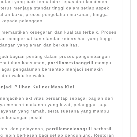
utasi yang baik tentu tidak lepas dari komitmen
terus menjaga standar tinggi dalam setiap aspek
 bahan baku, proses pengolahan makanan, hingga
 kepada pelanggan.
 memastikan kesegaran dan kualitas terbaik. Proses
an memperhatikan standar kebersihan yang tinggi
dangan yang aman dan berkualitas.
njadi bagian penting dalam proses pengembangan
kebutuhan konsumen,
parrillamexicangrill
mampu
 agar pengalaman bersantap menjadi semakin
dari waktu ke waktu.
enjadi Pilihan Kuliner Masa Kini
enjadikan aktivitas bersantap sebagai bagian dari
nya mencari makanan yang lezat, pelanggan juga
layanan yang ramah, serta suasana yang mampu
n kenangan positif.
itas, dan pelayanan,
parrillamexicangrill
berhasil
 lebih berkesan bagi setiap pengunjung. Restoran