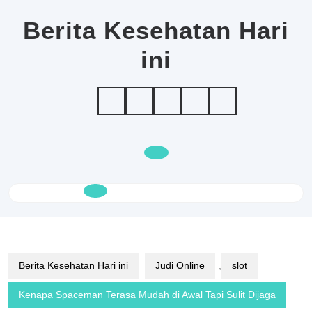
Skip
to
Berita Kesehatan Hari
content
ini
Open
Button
Berita Kesehatan Hari ini
Judi Online
,
slot
Kenapa Spaceman Terasa Mudah di Awal Tapi Sulit Dijaga