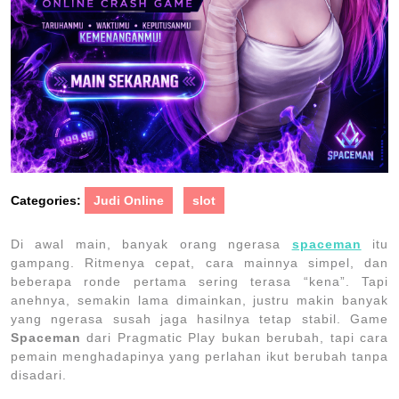
Categories:
Judi Online
slot
Di awal main, banyak orang ngerasa
spaceman
itu
gampang. Ritmenya cepat, cara mainnya simpel, dan
beberapa ronde pertama sering terasa “kena”. Tapi
anehnya, semakin lama dimainkan, justru makin banyak
yang ngerasa susah jaga hasilnya tetap stabil. Game
Spaceman
dari
Pragmatic Play
bukan berubah, tapi cara
pemain menghadapinya yang perlahan ikut berubah tanpa
disadari.