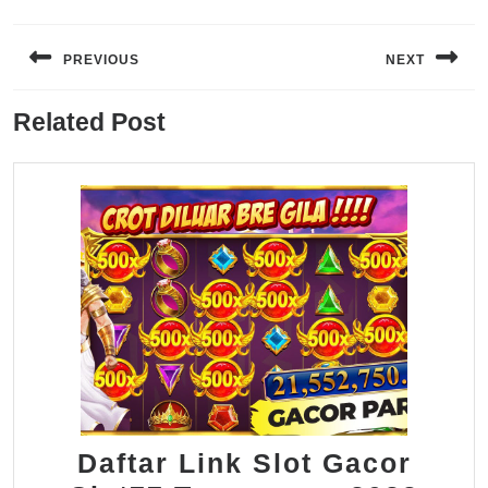
Navigasi
pos
PREVIOUS
NEXT
Previous
Next
Related Post
post:
post:
Daftar Link Slot Gacor