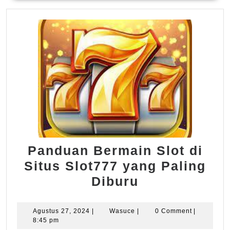
Panduan Bermain Slot di
Situs Slot777 yang Paling
Panduan
Diburu
Bermain
Slot
Agustus
Wasuce
Agustus 27, 2024
|
Wasuce
|
0 Comment
|
27,
8:45 pm
di
2024