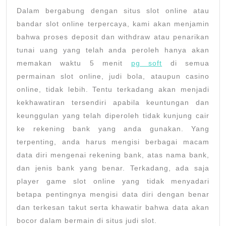
Gacor
Dalam bergabung dengan situs slot online atau
Di
bandar slot online terpercaya, kami akan menjamin
Dunia
bahwa proses deposit dan withdraw atau penarikan
tunai uang yang telah anda peroleh hanya akan
Perju
memakan waktu 5 menit
pg soft
di semua
Indon
permainan slot online, judi bola, ataupun casino
online, tidak lebih. Tentu terkadang akan menjadi
kekhawatiran tersendiri apabila keuntungan dan
keunggulan yang telah diperoleh tidak kunjung cair
ke rekening bank yang anda gunakan. Yang
terpenting, anda harus mengisi berbagai macam
data diri mengenai rekening bank, atas nama bank,
dan jenis bank yang benar. Terkadang, ada saja
player game slot online yang tidak menyadari
betapa pentingnya mengisi data diri dengan benar
dan terkesan takut serta khawatir bahwa data akan
bocor dalam bermain di situs judi slot.