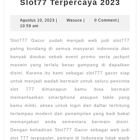
Daft
Slot77 Terpercaya 2023
Link
Slot
Agustus
Wasuce
Agustus 10, 2023
|
Wasuce
|
0 Comment
|
10,
10:59 am
Gac
2023
Slot
Slot777 Gacor sudah menjadi web judi slot777
Terp
paling kondang di semua masyarat indonesia dan
2023
banyak disukai sebab event promo serta jackpot
maxwin yang terlalu besar gampang di dapatkan
disini. Karena itu kami sebagai slot777 gacor siap
untuk menjadi wadah bermain untuk seluru pencinta
slot 777 dimanapun kamu bisa bermain
memanfaatkan smartphone ataupun table yang
kamu miliki, akses untuk login dan daftar terhitung
terlampau modern dan penampilan yang baik bakal
memanjakan anda sementara bermain disini.
Dengan kehadiran Slot777 Gacor sebagai web judi
slot 777 terpopuler, pemain di Indonesia tidak wajib