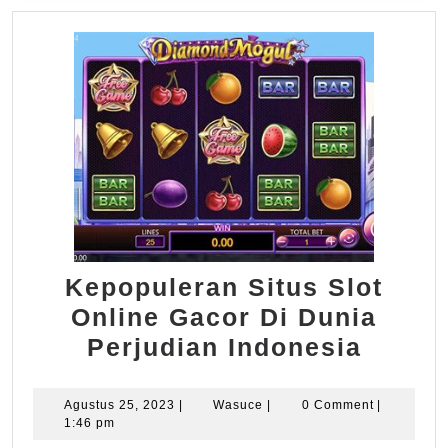
Kepopuleran Situs Slot
Online Gacor Di Dunia
Kepop
Perjudian Indonesia
Situs
Slot
Agustus
Wasuce
Agustus 25, 2023
|
Wasuce
|
0 Comment
|
25,
1:46 pm
Onlin
2023