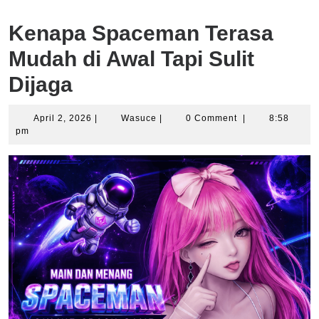
Kenapa Spaceman Terasa
Mudah di Awal Tapi Sulit
Dijaga
April
Wasuce
April 2, 2026
|
Wasuce
|
0 Comment
|
8:58
2,
pm
2026