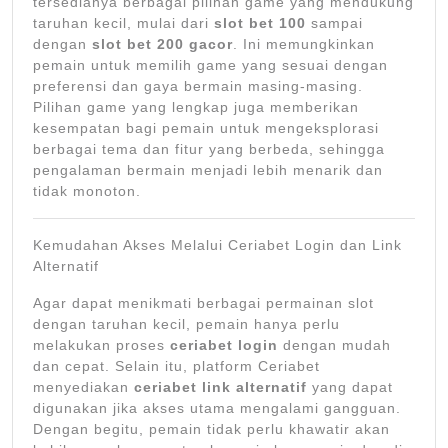
tersedianya berbagai pilihan game yang mendukung
taruhan kecil, mulai dari
slot bet 100
sampai
dengan
slot bet 200 gacor
. Ini memungkinkan
pemain untuk memilih game yang sesuai dengan
preferensi dan gaya bermain masing-masing.
Pilihan game yang lengkap juga memberikan
kesempatan bagi pemain untuk mengeksplorasi
berbagai tema dan fitur yang berbeda, sehingga
pengalaman bermain menjadi lebih menarik dan
tidak monoton.
Kemudahan Akses Melalui Ceriabet Login dan Link
Alternatif
Agar dapat menikmati berbagai permainan slot
dengan taruhan kecil, pemain hanya perlu
melakukan proses
ceriabet login
dengan mudah
dan cepat. Selain itu, platform Ceriabet
menyediakan
ceriabet link alternatif
yang dapat
digunakan jika akses utama mengalami gangguan.
Dengan begitu, pemain tidak perlu khawatir akan