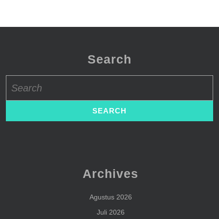
Search
Search
for:
Archives
Agustus 2026
Juli 2026