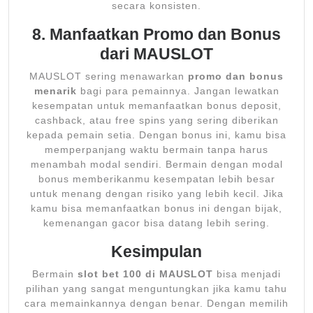
secara konsisten.
8. Manfaatkan Promo dan Bonus
dari MAUSLOT
MAUSLOT sering menawarkan
promo dan bonus
menarik
bagi para pemainnya. Jangan lewatkan
kesempatan untuk memanfaatkan bonus deposit,
cashback, atau free spins yang sering diberikan
kepada pemain setia. Dengan bonus ini, kamu bisa
memperpanjang waktu bermain tanpa harus
menambah modal sendiri. Bermain dengan modal
bonus memberikanmu kesempatan lebih besar
untuk menang dengan risiko yang lebih kecil. Jika
kamu bisa memanfaatkan bonus ini dengan bijak,
kemenangan gacor bisa datang lebih sering.
Kesimpulan
Bermain
slot bet 100 di MAUSLOT
bisa menjadi
pilihan yang sangat menguntungkan jika kamu tahu
cara memainkannya dengan benar. Dengan memilih