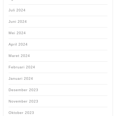
Juli 2024
Juni 2024
Mei 2024
April 2024
Maret 2024
Februari 2024
Januari 2024
Desember 2023
November 2023
Oktober 2023