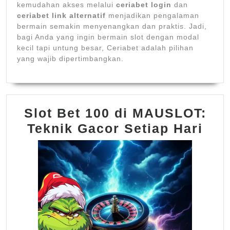
kemudahan akses melalui
ceriabet login
dan
ceriabet link alternatif
menjadikan pengalaman
bermain semakin menyenangkan dan praktis. Jadi,
bagi Anda yang ingin bermain slot dengan modal
kecil tapi untung besar, Ceriabet adalah pilihan
yang wajib dipertimbangkan.
Slot Bet 100 di MAUSLOT:
Slo
Teknik Gacor Setiap Hari
Bet
100
di
MAU
Tek
Gac