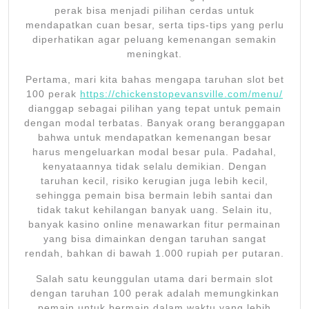
perak bisa menjadi pilihan cerdas untuk
mendapatkan cuan besar, serta tips-tips yang perlu
diperhatikan agar peluang kemenangan semakin
meningkat.
Pertama, mari kita bahas mengapa taruhan slot bet
100 perak
https://chickenstopevansville.com/menu/
dianggap sebagai pilihan yang tepat untuk pemain
dengan modal terbatas. Banyak orang beranggapan
bahwa untuk mendapatkan kemenangan besar
harus mengeluarkan modal besar pula. Padahal,
kenyataannya tidak selalu demikian. Dengan
taruhan kecil, risiko kerugian juga lebih kecil,
sehingga pemain bisa bermain lebih santai dan
tidak takut kehilangan banyak uang. Selain itu,
banyak kasino online menawarkan fitur permainan
yang bisa dimainkan dengan taruhan sangat
rendah, bahkan di bawah 1.000 rupiah per putaran.
Salah satu keunggulan utama dari bermain slot
dengan taruhan 100 perak adalah memungkinkan
pemain untuk bermain dalam waktu yang lebih