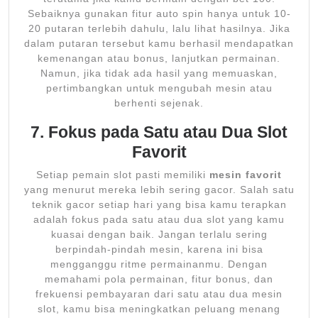
Sebaiknya gunakan fitur auto spin hanya untuk 10-
20 putaran terlebih dahulu, lalu lihat hasilnya. Jika
dalam putaran tersebut kamu berhasil mendapatkan
kemenangan atau bonus, lanjutkan permainan.
Namun, jika tidak ada hasil yang memuaskan,
pertimbangkan untuk mengubah mesin atau
berhenti sejenak.
7. Fokus pada Satu atau Dua Slot
Favorit
Setiap pemain slot pasti memiliki
mesin favorit
yang menurut mereka lebih sering gacor. Salah satu
teknik gacor setiap hari yang bisa kamu terapkan
adalah fokus pada satu atau dua slot yang kamu
kuasai dengan baik. Jangan terlalu sering
berpindah-pindah mesin, karena ini bisa
mengganggu ritme permainanmu. Dengan
memahami pola permainan, fitur bonus, dan
frekuensi pembayaran dari satu atau dua mesin
slot, kamu bisa meningkatkan peluang menang