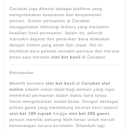
Ceriabet juga dikenal sebagai platform yang
mengutamakan keamanan dan kenyamanan
pemain. Sistem permainan di Ceriabet
menggunakan teknologi terbaru yang menjamin
keadilan hasil permainan. Selain itu, seluruh
transaksi deposit dan penarikan dana dilakukan
dengan sistem yang aman dan cepat. Hal ini
membuat para pemain semakin percaya dan merasa
aman saat bermain
slot bet kecil
di Ceriabet.
Kesimpulan
Memilih bermain
slot bet kecil
di
Ceriabet slot
online
adalah solusi tepat bagi pemain yang ingin
menikmati permainan dalam waktu lama tanpa
harus mengeluarkan modal besar. Dengan berbagai
pilihan game yang mendukung taruhan kecil seperti
slot bet 100 rupiah
hingga
slot bet 200 gacor
,
pemain memiliki peluang lebih besar untuk meraih
kemenangan secara konsisten. Ditambah lagi,