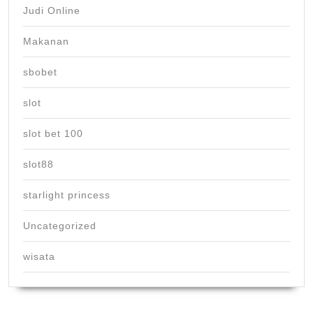
Judi Online
Makanan
sbobet
slot
slot bet 100
slot88
starlight princess
Uncategorized
wisata