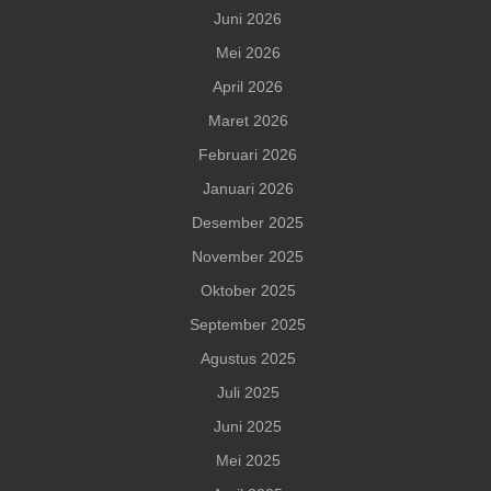
Juni 2026
Mei 2026
April 2026
Maret 2026
Februari 2026
Januari 2026
Desember 2025
November 2025
Oktober 2025
September 2025
Agustus 2025
Juli 2025
Juni 2025
Mei 2025