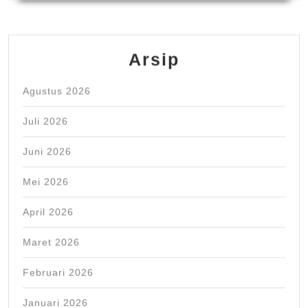
Arsip
Agustus 2026
Juli 2026
Juni 2026
Mei 2026
April 2026
Maret 2026
Februari 2026
Januari 2026