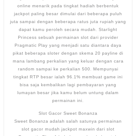
online menarik pada tingkat hadiah berbentuk
jackpot paling besar dimulai dari beberapa puluh
juta sampai dengan beberapa ratus juta rupiah yang
dapat kamu peroleh secara mudah. Starlight
Princess sebuah permainan slot dari provider
Pragmatic Play yang menjadi satu diantara daya
pikat beberapa sloter dengan skema 20 payline di
mana lambang perkalian yang keluar dengan cara
random sampai ke perkalian 500. Mempunyai
tingkat RTP besar ialah 96.1% membuat game ini
bisa saja kembalikan lagi pembayaran yang
lumayan besar jika kamu belum untung dalam
permainan ini.
Slot Gacor Sweet Bonanza
Sweet Bonanza adalah salah satunya permainan
slot gacor mudah jackpot maxwin dari slot