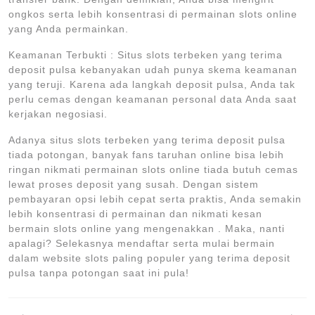
ongkos serta lebih konsentrasi di permainan slots online
yang Anda permainkan.
Keamanan Terbukti : Situs slots terbeken yang terima
deposit pulsa kebanyakan udah punya skema keamanan
yang teruji. Karena ada langkah deposit pulsa, Anda tak
perlu cemas dengan keamanan personal data Anda saat
kerjakan negosiasi.
Adanya situs slots terbeken yang terima deposit pulsa
tiada potongan, banyak fans taruhan online bisa lebih
ringan nikmati permainan slots online tiada butuh cemas
lewat proses deposit yang susah. Dengan sistem
pembayaran opsi lebih cepat serta praktis, Anda semakin
lebih konsentrasi di permainan dan nikmati kesan
bermain slots online yang mengenakkan . Maka, nanti
apalagi? Selekasnya mendaftar serta mulai bermain
dalam website slots paling populer yang terima deposit
pulsa tanpa potongan saat ini pula!
Navigasi