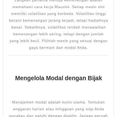
Langkah pertama menuju kemenangan adalah
memahami cara kerja Mauslot. Setiap mesin slot
memiliki volatilitas yang berbeda. Volatilitas tinggi
berarti kemenangan jarang terjadi, tetapi hadiahnya
besar. Sebaliknya, volatilitas rendah menawarkan
kemenangan lebih sering, tetapi dengan jumlah
yang lebih kecil. Pilihlah mesin yang sesuai dengan
gaya bermain dan modal Anda.
Mengelola Modal dengan Bijak
Manajemen modal adalah kunci utama. Tentukan
anggaran harian atau mingguan yang siap Anda
gunakan dan patuhi dengan disiplin. Jangan pernah