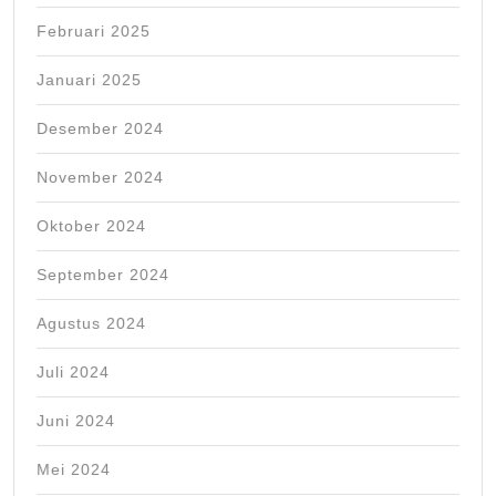
Februari 2025
Januari 2025
Desember 2024
November 2024
Oktober 2024
September 2024
Agustus 2024
Juli 2024
Juni 2024
Mei 2024