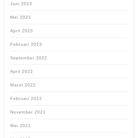
Juni 2023
Mei 2023
April 2023
Februari 2023
September 2022
April 2022
Maret 2022
Februari 2022
November 2021
Mei 2021