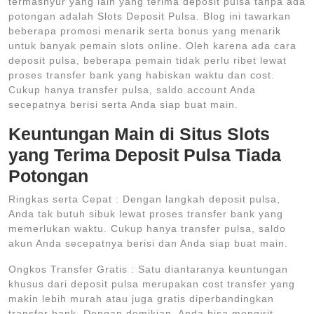
termashyur yang lain yang terima deposit pulsa tanpa ada
potongan adalah Slots Deposit Pulsa. Blog ini tawarkan
beberapa promosi menarik serta bonus yang menarik
untuk banyak pemain slots online. Oleh karena ada cara
deposit pulsa, beberapa pemain tidak perlu ribet lewat
proses transfer bank yang habiskan waktu dan cost.
Cukup hanya transfer pulsa, saldo account Anda
secepatnya berisi serta Anda siap buat main.
Keuntungan Main di Situs Slots
yang Terima Deposit Pulsa Tiada
Potongan
Ringkas serta Cepat : Dengan langkah deposit pulsa,
Anda tak butuh sibuk lewat proses transfer bank yang
memerlukan waktu. Cukup hanya transfer pulsa, saldo
akun Anda secepatnya berisi dan Anda siap buat main.
Ongkos Transfer Gratis : Satu diantaranya keuntungan
khusus dari deposit pulsa merupakan cost transfer yang
makin lebih murah atau juga gratis diperbandingkan
transfer bank. Dengan demikian, Anda bisa mengirit