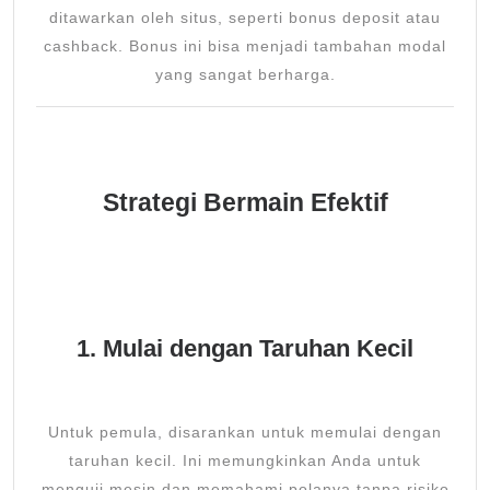
ditawarkan oleh situs, seperti bonus deposit atau
cashback. Bonus ini bisa menjadi tambahan modal
yang sangat berharga.
Strategi Bermain Efektif
1. Mulai dengan Taruhan Kecil
Untuk pemula, disarankan untuk memulai dengan
taruhan kecil. Ini memungkinkan Anda untuk
menguji mesin dan memahami polanya tanpa risiko