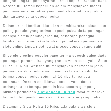
dengan langkah pembayaran formal seperti transfer bank.
Karena itu, tampil keperluan dalam menyiapkan model
pembayaran alternative yang tambah cepat dan praktis,
diantaranya yaitu deposit pulsa.
Dalam artikel berikut, kita akan membicarakan situs slots
paling populer yang terima deposit pulsa tiada potongan.
Adanya sistem pembayaran ini, beberapa penggila
taruhan online semakin lebih ringan nikmati permainan
slots online tanpa ribet lewat proses deposit yang sulit.
Situs slots paling populer yang terima deposit pulsa tiada
potongan pertama-kali yang pantas Anda coba yaitu Slots
Pulsa 10 Ribu. Website ini menyiapkan bermacam jenis
permainan slots online yang memikat dan heboh, dan
terima deposit pulsa sejumlah 10 ribu tanpa ada
potongan. Dengan sedikitnya deposit yang dapat
terjangkau, beberapa pemain bisa secara gampang
nikmati permainan
slot deposit 10 ribu
favorite mereka
tanpa butuh panik dengan ongkos transfer yang mahal.
Disamping Slots Pulsa 10 Ribu, ada pula situs slots