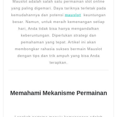
Mauslot adalah salah satu permainan slot online
yang paling digemari. Daya tariknya terletak pada
kemudahannya dan potensi
mauslot
keuntungan
besar. Namun, untuk meraih kemenangan setiap
hari, Anda tidak bisa hanya mengandalkan
keberuntungan. Diperlukan strategi dan
pemahaman yang tepat. Artikel ini akan
membongkar rahasia sukses bermain Mauslot
dengan tips dan trik ampuh yang bisa Anda
terapkan.
Memahami Mekanisme Permainan