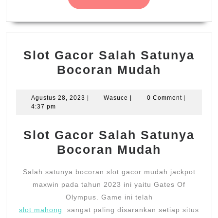
MORE
Slot Gacor Salah Satunya
Slot
Bocoran Mudah
Gacor
Salah
Agustus
Wasuce
Agustus 28, 2023
|
Wasuce
|
0 Comment
|
28,
4:37 pm
Satunya
2023
Bocoran
Slot Gacor Salah Satunya
Mudah
Bocoran Mudah
Salah satunya bocoran slot gacor mudah jackpot
maxwin pada tahun 2023 ini yaitu Gates Of
Olympus. Game ini telah
slot mahong
sangat paling disarankan setiap situs