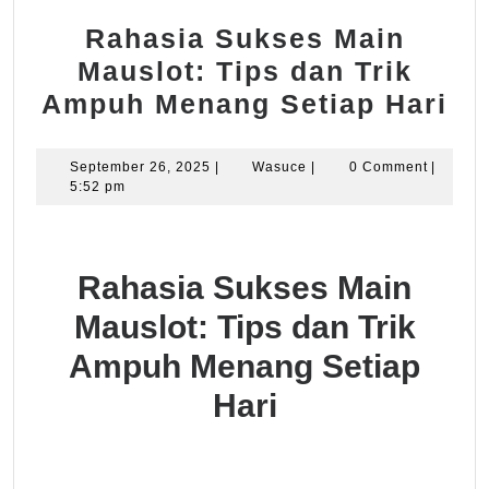
Rahasia Sukses Main
Mauslot: Tips dan Trik
Ra
Ampuh Menang Setiap Hari
Su
Ma
September
Wasuce
September 26, 2025
|
Wasuce
|
0 Comment
|
26,
5:52 pm
Ma
2025
Ti
da
Rahasia Sukses Main
Tr
Mauslot: Tips dan Trik
Am
Ampuh Menang Setiap
Me
Se
Hari
Ha