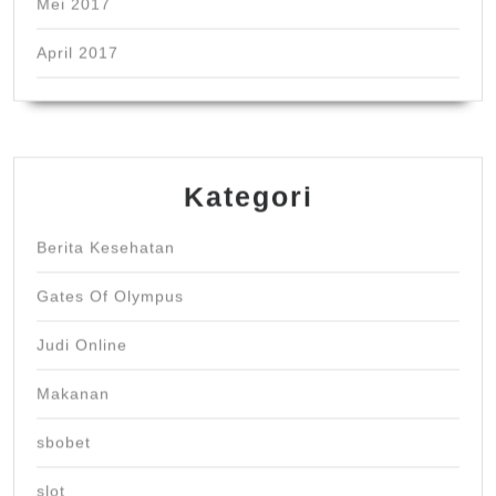
Mei 2017
April 2017
Kategori
Berita Kesehatan
Gates Of Olympus
Judi Online
Makanan
sbobet
slot