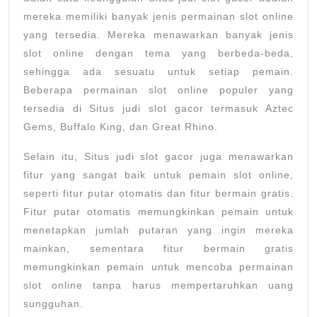
mereka memiliki banyak jenis permainan slot online
yang tersedia. Mereka menawarkan banyak jenis
slot online dengan tema yang berbeda-beda,
sehingga ada sesuatu untuk setiap pemain.
Beberapa permainan slot online populer yang
tersedia di Situs judi slot gacor termasuk Aztec
Gems, Buffalo King, dan Great Rhino.
Selain itu, Situs judi slot gacor juga menawarkan
fitur yang sangat baik untuk pemain slot online,
seperti fitur putar otomatis dan fitur bermain gratis.
Fitur putar otomatis memungkinkan pemain untuk
menetapkan jumlah putaran yang ingin mereka
mainkan, sementara fitur bermain gratis
memungkinkan pemain untuk mencoba permainan
slot online tanpa harus mempertaruhkan uang
sungguhan.