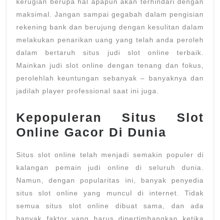
kerugian berupa hal apapun akan terhindari dengan
maksimal. Jangan sampai gegabah dalam pengisian
rekening bank dan berujung dengan kesulitan dalam
melakukan penarikan uang yang telah anda peroleh
dalam bertaruh situs judi slot online terbaik.
Mainkan judi slot online dengan tenang dan fokus,
perolehlah keuntungan sebanyak – banyaknya dan
jadilah player professional saat ini juga.
Kepopuleran Situs Slot
Online Gacor Di Dunia
Situs slot online telah menjadi semakin populer di
kalangan pemain judi online di seluruh dunia.
Namun, dengan popularitas ini, banyak penyedia
situs slot online yang muncul di internet. Tidak
semua situs slot online dibuat sama, dan ada
banyak faktor yang harus dipertimbangkan ketika