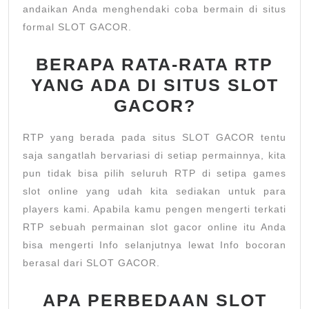
andaikan Anda menghendaki coba bermain di situs
formal SLOT GACOR.
BERAPA RATA-RATA RTP
YANG ADA DI SITUS SLOT
GACOR?
RTP yang berada pada situs SLOT GACOR tentu
saja sangatlah bervariasi di setiap permainnya, kita
pun tidak bisa pilih seluruh RTP di setipa games
slot online yang udah kita sediakan untuk para
players kami. Apabila kamu pengen mengerti terkati
RTP sebuah permainan slot gacor online itu Anda
bisa mengerti Info selanjutnya lewat Info bocoran
berasal dari SLOT GACOR.
APA PERBEDAAN SLOT