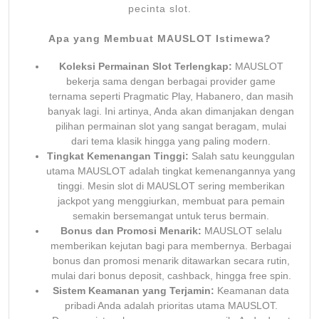
pecinta slot.
Apa yang Membuat MAUSLOT Istimewa?
Koleksi Permainan Slot Terlengkap:
MAUSLOT
bekerja sama dengan berbagai provider game
ternama seperti Pragmatic Play, Habanero, dan masih
banyak lagi. Ini artinya, Anda akan dimanjakan dengan
pilihan permainan slot yang sangat beragam, mulai
dari tema klasik hingga yang paling modern.
Tingkat Kemenangan Tinggi:
Salah satu keunggulan
utama MAUSLOT adalah tingkat kemenangannya yang
tinggi. Mesin slot di MAUSLOT sering memberikan
jackpot yang menggiurkan, membuat para pemain
semakin bersemangat untuk terus bermain.
Bonus dan Promosi Menarik:
MAUSLOT selalu
memberikan kejutan bagi para membernya. Berbagai
bonus dan promosi menarik ditawarkan secara rutin,
mulai dari bonus deposit, cashback, hingga free spin.
Sistem Keamanan yang Terjamin:
Keamanan data
pribadi Anda adalah prioritas utama MAUSLOT.