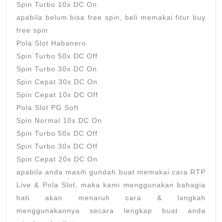
Spin Turbo 10x DC On
apabila belum bisa free spin, beli memakai fitur buy
free spin
Pola Slot Habanero
Spin Turbo 50x DC Off
Spin Turbo 30x DC On
Spin Cepat 30x DC On
Spin Cepat 10x DC Off
Pola Slot PG Soft
Spin Normal 10x DC On
Spin Turbo 50x DC Off
Spin Turbo 30x DC Off
Spin Cepat 20x DC On
apabila anda masih gundah buat memakai cara RTP
Live & Pola Slot, maka kami menggunakan bahagia
hati akan menaruh cara & langkah
menggunakannya secara lengkap buat anda