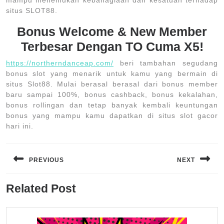
mampu menemukan kebahagiaan dan kesatuan terhadap
situs SLOT88.
Bonus Welcome & New Member
Terbesar Dengan TO Cuma X5!
https://northerndanceap.com/
beri tambahan segudang
bonus slot yang menarik untuk kamu yang bermain di
situs Slot88. Mulai berasal berasal dari bonus member
baru sampai 100%, bonus cashback, bonus kekalahan,
bonus rollingan dan tetap banyak kembali keuntungan
bonus yang mampu kamu dapatkan di situs slot gacor
hari ini.
Navigasi
pos
PREVIOUS
NEXT
Previous
Next
Related Post
post:
post: