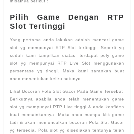
misalnya berikut :
Pilih Game Dengan RTP
Slot Tertinggi
Yang pertama anda lakukan adalah mencari game
slot yg mempunyai RTP Slot tertinggi. Seperti yg
sudah kami tampilkan diatas, terdapat poly game
slot yg mempunyai RTP Live Slot menggunakan
persentase yg tinggi. Maka kami sarankan buat
anda menentukan keliru satunya.
Lihat Bocoran Pola Slot Gacor Pada Game Tersebut
Berikutnya apabila anda telah menentukan game
slot yg mempunyai RTP Live tinggi & anda konfiden
buat memainkannya. Maka anda mampu klik game
tadi & akan memunculkan bocoran Pola Slot Gacor
yg tersedia. Pola slot yg disediakan tentunya telah