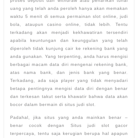
proses deposit dan withdraw atau penarikan tunai
uang yang telah anda peroleh hanya akan memakan
waktu 5 menit di semua permainan slot online, judi
bola, ataupun casino online, tidak lebih. Tentu
terkadang akan menjadi kekhawatiran tersendiri
apabila keuntungan dan keunggulan yang telah
diperoleh tidak kunjung cair ke rekening bank yang
anda gunakan. Yang terpenting, anda harus mengisi
berbagai macam data diri mengenai rekening bank,
atas nama bank, dan jenis bank yang benar.
Terkadang, ada saja player yang tidak menyadari
betapa pentingnya mengisi data diri dengan benar
dan terkesan takut serta khawatir bahwa data akan
bocor dalam bermain di situs judi slot.
Padahal, jika situs yang anda mainkan benar –
benar cocok dengan Situs judi slot gacor
terpercaya, tentu saja kerugian berupa hal apapun