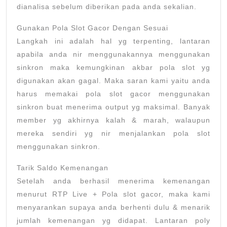
dianalisa sebelum diberikan pada anda sekalian.
Gunakan Pola Slot Gacor Dengan Sesuai
Langkah ini adalah hal yg terpenting, lantaran
apabila anda nir menggunakannya menggunakan
sinkron maka kemungkinan akbar pola slot yg
digunakan akan gagal. Maka saran kami yaitu anda
harus memakai pola slot gacor menggunakan
sinkron buat menerima output yg maksimal. Banyak
member yg akhirnya kalah & marah, walaupun
mereka sendiri yg nir menjalankan pola slot
menggunakan sinkron.
Tarik Saldo Kemenangan
Setelah anda berhasil menerima kemenangan
menurut RTP Live + Pola slot gacor, maka kami
menyarankan supaya anda berhenti dulu & menarik
jumlah kemenangan yg didapat. Lantaran poly