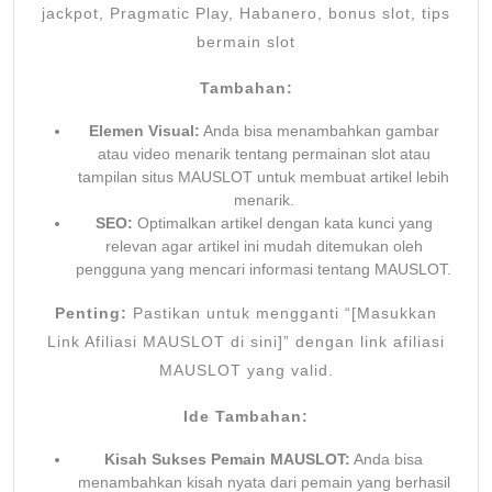
jackpot, Pragmatic Play, Habanero, bonus slot, tips
bermain slot
Tambahan:
Elemen Visual:
Anda bisa menambahkan gambar
atau video menarik tentang permainan slot atau
tampilan situs MAUSLOT untuk membuat artikel lebih
menarik.
SEO:
Optimalkan artikel dengan kata kunci yang
relevan agar artikel ini mudah ditemukan oleh
pengguna yang mencari informasi tentang MAUSLOT.
Penting:
Pastikan untuk mengganti “[Masukkan
Link Afiliasi MAUSLOT di sini]” dengan link afiliasi
MAUSLOT yang valid.
Ide Tambahan:
Kisah Sukses Pemain MAUSLOT:
Anda bisa
menambahkan kisah nyata dari pemain yang berhasil