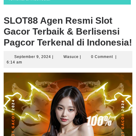
SLOT88 Agen Resmi Slot
Gacor Terbaik & Berlisensi
Pagcor Terkenal di Indonesia!
September
Wasuce
September 9, 2024
|
Wasuce
|
0 Comment
|
9,
6:14 am
2024