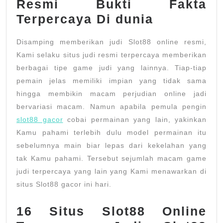
Resmi Bukti Fakta
Terpercaya Di dunia
Disamping memberikan judi Slot88 online resmi,
Kami selaku situs judi resmi terpercaya memberikan
berbagai tipe game judi yang lainnya. Tiap-tiap
pemain jelas memiliki impian yang tidak sama
hingga membikin macam perjudian online jadi
bervariasi macam. Namun apabila pemula pengin
slot88 gacor
cobai permainan yang lain, yakinkan
Kamu pahami terlebih dulu model permainan itu
sebelumnya main biar lepas dari kekelahan yang
tak Kamu pahami. Tersebut sejumlah macam game
judi terpercaya yang lain yang Kami menawarkan di
situs Slot88 gacor ini hari.
16 Situs Slot88 Online