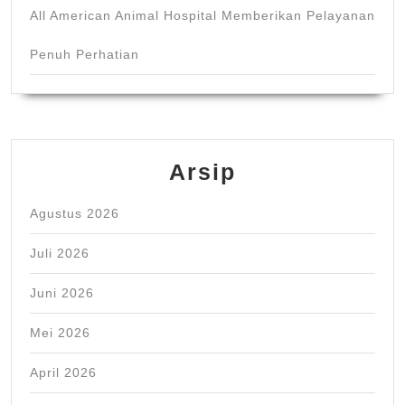
All American Animal Hospital Memberikan Pelayanan
Penuh Perhatian
Arsip
Agustus 2026
Juli 2026
Juni 2026
Mei 2026
April 2026