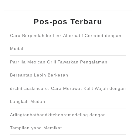
Pos-pos Terbaru
Cara Berpindah ke Link Alternatif Ceriabet dengan
Mudah
Parrilla Mexican Grill Tawarkan Pengalaman
Bersantap Lebih Berkesan
drchitrasskincure: Cara Merawat Kulit Wajah dengan
Langkah Mudah
Arlingtonbathandkitchenremodeling dengan
Tampilan yang Memikat