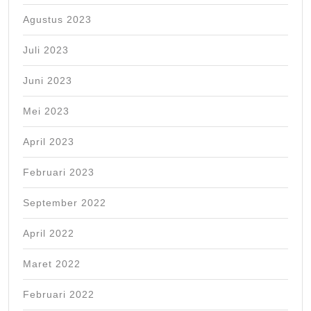
Agustus 2023
Juli 2023
Juni 2023
Mei 2023
April 2023
Februari 2023
September 2022
April 2022
Maret 2022
Februari 2022