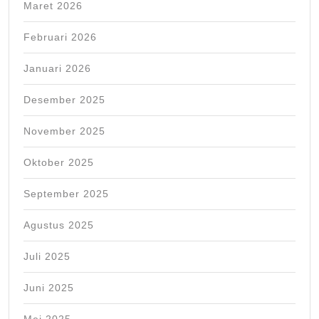
Maret 2026
Februari 2026
Januari 2026
Desember 2025
November 2025
Oktober 2025
September 2025
Agustus 2025
Juli 2025
Juni 2025