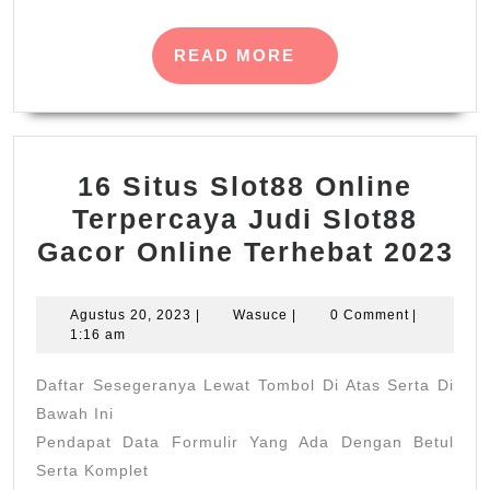
READ
READ MORE
MORE
16 Situs Slot88 Online
Terpercaya Judi Slot88
16
Gacor Online Terhebat 2023
Si
Sl
Agustus
Wasuce
Agustus 20, 2023
|
Wasuce
|
0 Comment
|
20,
1:16 am
On
2023
Te
Daftar Sesegeranya Lewat Tombol Di Atas Serta Di
Ju
Bawah Ini
Sl
Pendapat Data Formulir Yang Ada Dengan Betul
Serta Komplet
Ga