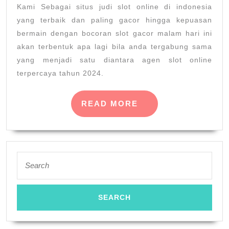
Kami Sebagai situs judi slot online di indonesia
yang terbaik dan paling gacor hingga kepuasan
bermain dengan bocoran slot gacor malam hari ini
akan terbentuk apa lagi bila anda tergabung sama
yang menjadi satu diantara agen slot online
terpercaya tahun 2024.
READ
READ MORE
MORE
Search
for: