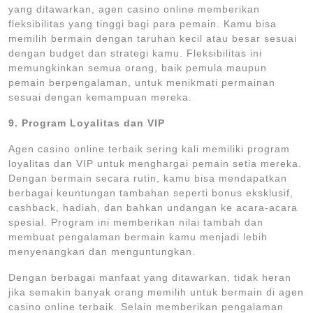
yang ditawarkan, agen casino online memberikan
fleksibilitas yang tinggi bagi para pemain. Kamu bisa
memilih bermain dengan taruhan kecil atau besar sesuai
dengan budget dan strategi kamu. Fleksibilitas ini
memungkinkan semua orang, baik pemula maupun
pemain berpengalaman, untuk menikmati permainan
sesuai dengan kemampuan mereka.
9. Program Loyalitas dan VIP
Agen casino online terbaik sering kali memiliki program
loyalitas dan VIP untuk menghargai pemain setia mereka.
Dengan bermain secara rutin, kamu bisa mendapatkan
berbagai keuntungan tambahan seperti bonus eksklusif,
cashback, hadiah, dan bahkan undangan ke acara-acara
spesial. Program ini memberikan nilai tambah dan
membuat pengalaman bermain kamu menjadi lebih
menyenangkan dan menguntungkan.
Dengan berbagai manfaat yang ditawarkan, tidak heran
jika semakin banyak orang memilih untuk bermain di agen
casino online terbaik. Selain memberikan pengalaman