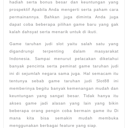
hadiah serta bonus besar dan keuntungan yang
prospektif Apabila Anda mengerti serta paham cara
permainannya. Bahkan juga diminta Anda juga
dapat coba beberapa pilihan game baru yang gak
kalah dahsyat serta menarik untuk di ikuti.
Game taruhan judi slot yaitu salah satu yang
digandrungi terpenting dalam masyarakat
Indonesia. Sampai menurut pelacakan diketahui
banyak pencinta serta peminat game taruhan judi
ini di sejumlah negara sama juga. Hal semacam itu
tentunya sebab game taruhan judi Slot88 ini
memberinya begitu banyak kemenangan mudah dan
keuntungan yang sangat besar. Tidak hanya itu
akses game jadi alasan yang lain yang bikin
beberapa orang pengin coba bermain game itu Di
mana kita bisa semakin mudah membuka
menggunakan berbagai feature yang siap.