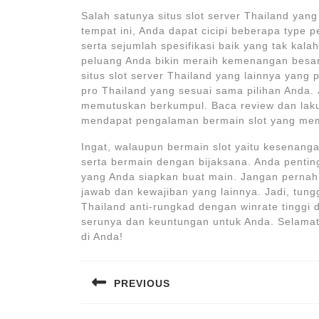
Salah satunya situs slot server Thailand ya
tempat ini, Anda dapat cicipi beberapa type 
serta sejumlah spesifikasi baik yang tak kala
peluang Anda bikin meraih kemenangan besar 
situs slot server Thailand yang lainnya yang
pro Thailand yang sesuai sama pilihan Anda.
memutuskan berkumpul. Baca review dan laku
mendapat pengalaman bermain slot yang me
Ingat, walaupun bermain slot yaitu kesenan
serta bermain dengan bijaksana. Anda penti
yang Anda siapkan buat main. Jangan pernah
jawab dan kewajiban yang lainnya. Jadi, tung
Thailand anti-rungkad dengan winrate tinggi 
serunya dan keuntungan untuk Anda. Selamat
di Anda!
Navigasi
PREVIOUS
pos
Previous