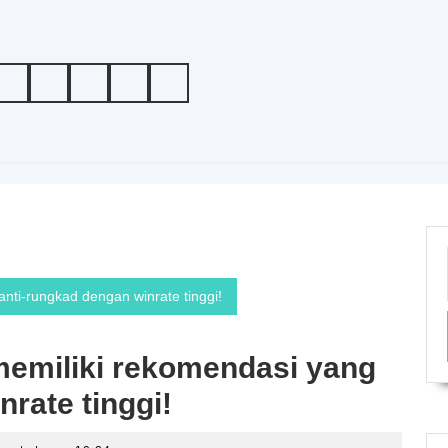
anti-rungkad dengan winrate tinggi!
 memiliki rekomendasi yang
rate tinggi!