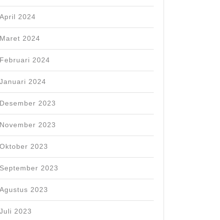
April 2024
Maret 2024
Februari 2024
Januari 2024
Desember 2023
November 2023
Oktober 2023
September 2023
Agustus 2023
Juli 2023