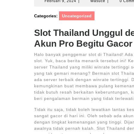
Februari
Wasuce
Februari 9, 2024
|
Wasuce
|
0 Com
9,
2024
Categories:
Uncategorized
Slot Thailand Unggul d
Akun Pro Begitu Gacor 
Halo banyak penggemar slot di Thailand! Ada
slot. Yuk, baca berita menarik tersebut ini! 
server Thailand yang miliki winrate tertinggi 
yang tak gemari menang? Bermain slot Thai
ada server terbaik dengan winrate tertinggi. 
kemungkinan buat membawa pulang kemenanga
tidak butuh resah berkaitan keberuntungan, k
beri pengalaman bermain yang tidak terlewati
Tidak itu saja, tidak boleh lewatkan lantas
sangat gacor di hari ini. Oleh sebab ada ak
dengan tingkat kemenangan yang tinggi. Dija
awalnya tidak pernah kalah. Slot Thailand d