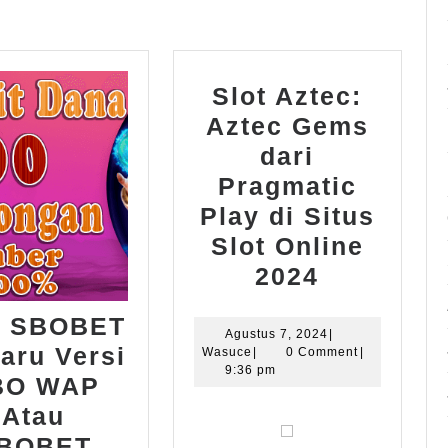
post:
Slot Aztec:
Aztec Gems
dari
Pragmatic
Play di Situs
Slot Online
Slot
2024
Aztec:
k SBOBET
Aztec
Agustus
Agustus 7, 2024
|
aru Versi
Wasuce
7,
Wasuce
|
0 Comment
|
Gems
2024
9:36 pm
BO WAP
dari
Atau
Pragmati
BOBET