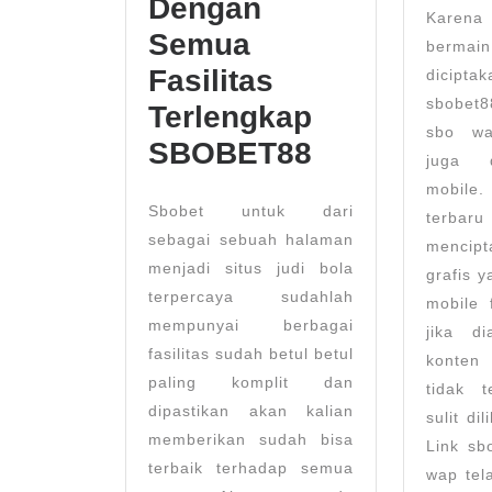
Dengan
Karena
Semua
bermai
Fasilitas
dicip
sbobet8
Terlengkap
sbo wa
SBOBET88
juga 
mobile
Sbobet untuk dari
terba
sebagai sebuah halaman
menci
menjadi situs judi bola
grafis 
terpercaya sudahlah
mobile 
mempunyai berbagai
jika d
fasilitas sudah betul betul
konten
paling komplit dan
tidak t
dipastikan akan kalian
sulit di
memberikan sudah bisa
Link sb
terbaik terhadap semua
wap tela