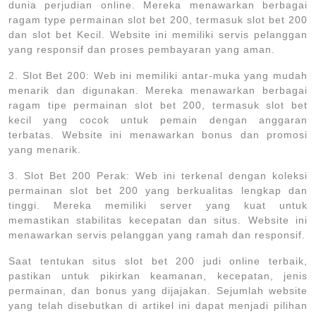
dunia perjudian online. Mereka menawarkan berbagai
ragam type permainan slot bet 200, termasuk slot bet 200
dan slot bet Kecil. Website ini memiliki servis pelanggan
yang responsif dan proses pembayaran yang aman.
2. Slot Bet 200: Web ini memiliki antar-muka yang mudah
menarik dan digunakan. Mereka menawarkan berbagai
ragam tipe permainan slot bet 200, termasuk slot bet
kecil yang cocok untuk pemain dengan anggaran
terbatas. Website ini menawarkan bonus dan promosi
yang menarik.
3. Slot Bet 200 Perak: Web ini terkenal dengan koleksi
permainan slot bet 200 yang berkualitas lengkap dan
tinggi. Mereka memiliki server yang kuat untuk
memastikan stabilitas kecepatan dan situs. Website ini
menawarkan servis pelanggan yang ramah dan responsif.
Saat tentukan situs slot bet 200 judi online terbaik,
pastikan untuk pikirkan keamanan, kecepatan, jenis
permainan, dan bonus yang dijajakan. Sejumlah website
yang telah disebutkan di artikel ini dapat menjadi pilihan