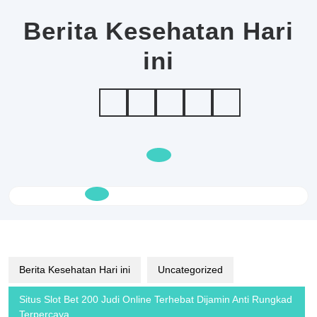
Skip
to
Berita Kesehatan Hari
content
ini
Open
Button
Berita Kesehatan Hari ini
Uncategorized
Situs Slot Bet 200 Judi Online Terhebat Dijamin Anti Rungkad
Terpercaya