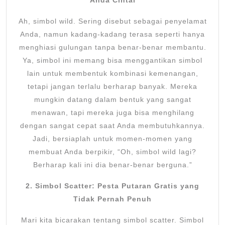
Ah, simbol wild. Sering disebut sebagai penyelamat
Anda, namun kadang-kadang terasa seperti hanya
menghiasi gulungan tanpa benar-benar membantu.
Ya, simbol ini memang bisa menggantikan simbol
lain untuk membentuk kombinasi kemenangan,
tetapi jangan terlalu berharap banyak. Mereka
mungkin datang dalam bentuk yang sangat
menawan, tapi mereka juga bisa menghilang
dengan sangat cepat saat Anda membutuhkannya.
Jadi, bersiaplah untuk momen-momen yang
membuat Anda berpikir, “Oh, simbol wild lagi?
Berharap kali ini dia benar-benar berguna.”
2. Simbol Scatter: Pesta Putaran Gratis yang
Tidak Pernah Penuh
Mari kita bicarakan tentang simbol scatter. Simbol