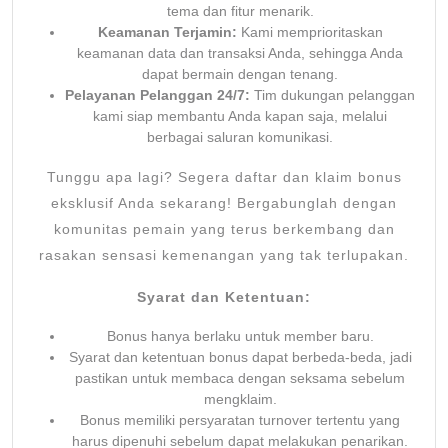
tema dan fitur menarik.
Keamanan Terjamin:
Kami memprioritaskan
keamanan data dan transaksi Anda, sehingga Anda
dapat bermain dengan tenang.
Pelayanan Pelanggan 24/7:
Tim dukungan pelanggan
kami siap membantu Anda kapan saja, melalui
berbagai saluran komunikasi.
Tunggu apa lagi? Segera daftar dan klaim bonus
eksklusif Anda sekarang! Bergabunglah dengan
komunitas pemain yang terus berkembang dan
rasakan sensasi kemenangan yang tak terlupakan.
Syarat dan Ketentuan:
Bonus hanya berlaku untuk member baru.
Syarat dan ketentuan bonus dapat berbeda-beda, jadi
pastikan untuk membaca dengan seksama sebelum
mengklaim.
Bonus memiliki persyaratan turnover tertentu yang
harus dipenuhi sebelum dapat melakukan penarikan.