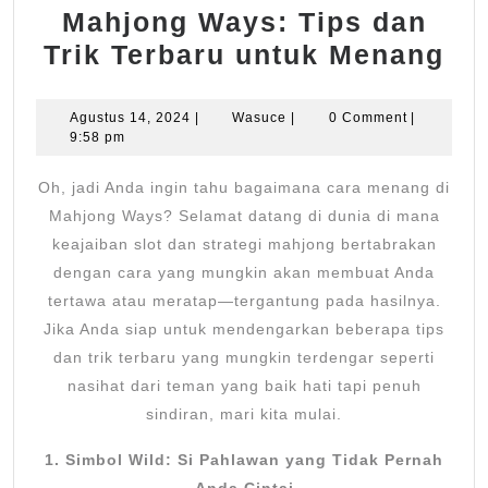
Mahjong Ways: Tips dan
Ma
Trik Terbaru untuk Menang
Wa
Ti
Agustus
Wasuce
Agustus 14, 2024
|
Wasuce
|
0 Comment
|
14,
9:58 pm
da
2024
Tri
Oh, jadi Anda ingin tahu bagaimana cara menang di
Te
Mahjong Ways? Selamat datang di dunia di mana
un
keajaiban slot dan strategi mahjong bertabrakan
dengan cara yang mungkin akan membuat Anda
Me
tertawa atau meratap—tergantung pada hasilnya.
Jika Anda siap untuk mendengarkan beberapa tips
dan trik terbaru yang mungkin terdengar seperti
nasihat dari teman yang baik hati tapi penuh
sindiran, mari kita mulai.
1. Simbol Wild: Si Pahlawan yang Tidak Pernah
Anda Cintai