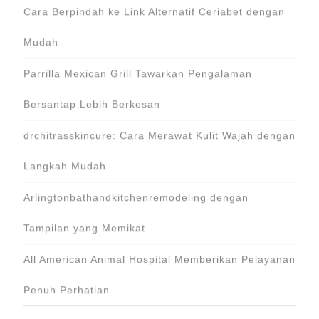
Cara Berpindah ke Link Alternatif Ceriabet dengan
Mudah
Parrilla Mexican Grill Tawarkan Pengalaman
Bersantap Lebih Berkesan
drchitrasskincure: Cara Merawat Kulit Wajah dengan
Langkah Mudah
Arlingtonbathandkitchenremodeling dengan
Tampilan yang Memikat
All American Animal Hospital Memberikan Pelayanan
Penuh Perhatian