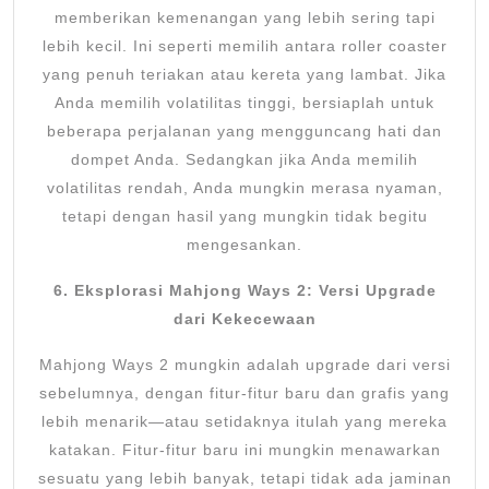
memberikan kemenangan yang lebih sering tapi
lebih kecil. Ini seperti memilih antara roller coaster
yang penuh teriakan atau kereta yang lambat. Jika
Anda memilih volatilitas tinggi, bersiaplah untuk
beberapa perjalanan yang mengguncang hati dan
dompet Anda. Sedangkan jika Anda memilih
volatilitas rendah, Anda mungkin merasa nyaman,
tetapi dengan hasil yang mungkin tidak begitu
mengesankan.
6. Eksplorasi Mahjong Ways 2: Versi Upgrade
dari Kekecewaan
Mahjong Ways 2 mungkin adalah upgrade dari versi
sebelumnya, dengan fitur-fitur baru dan grafis yang
lebih menarik—atau setidaknya itulah yang mereka
katakan. Fitur-fitur baru ini mungkin menawarkan
sesuatu yang lebih banyak, tetapi tidak ada jaminan