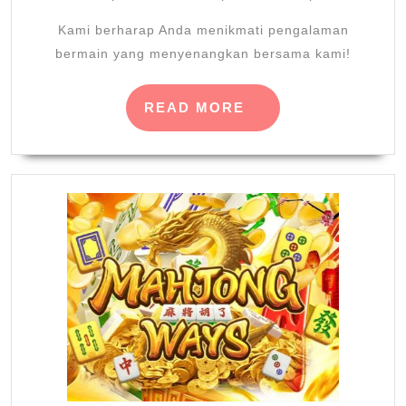
Kami berharap Anda menikmati pengalaman
bermain yang menyenangkan bersama kami!
READ
READ MORE
MORE