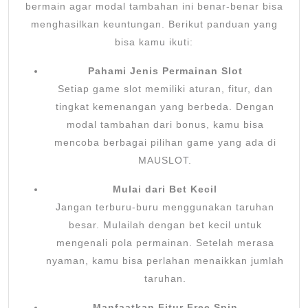
bermain agar modal tambahan ini benar-benar bisa
menghasilkan keuntungan. Berikut panduan yang
bisa kamu ikuti:
Pahami Jenis Permainan Slot
Setiap game slot memiliki aturan, fitur, dan
tingkat kemenangan yang berbeda. Dengan
modal tambahan dari bonus, kamu bisa
mencoba berbagai pilihan game yang ada di
MAUSLOT.
Mulai dari Bet Kecil
Jangan terburu-buru menggunakan taruhan
besar. Mulailah dengan bet kecil untuk
mengenali pola permainan. Setelah merasa
nyaman, kamu bisa perlahan menaikkan jumlah
taruhan.
Manfaatkan Fitur Free Spin