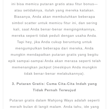
ini bisa memicu putaran gratis atau fitur bonus—
atau setidaknya, itulah yang mereka katakan.
Biasanya, Anda akan membutuhkan beberapa
simbol scatter untuk memicu fitur ini, dan sering
kali, saat Anda benar-benar menginginkannya,
mereka seperti tidak peduli dengan usaha Anda.
Tapi hey, jika Anda cukup beruntung untuk
mengumpulkan beberapa dari mereka, Anda
mungkin mendapatkan putaran gratis yang begitu
epik sampai-sampai Anda akan merasa seperti telah
memenangkan jackpot (meskipun Anda mungkin
tidak benar-benar melakukannya).
3. Putaran Gratis: Cuma Cita-Cita Indah yang
Tidak Pernah Terwujud
Putaran gratis dalam Mahjong Ways adalah seperti
meraih bulan di langit malam. Anda tahu, ide yang