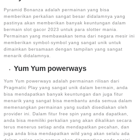
Pyramid Bonanza adalah permainan yang bisa
memberikan perkalian sangat besar didalamnya yang
pastinya akan memberikan banyak keuntungan dalam
bermain slot gacor 2023 untuk para slotter mania.
Permainan yang membawakan tema dari negara mesir ini
memberikan symbol-symbol yang sangat unik untuk
dimainkan bersamaan dengan tampilan yang sangat
menarik didalamnya.
Yum Yum powerways
Yum Yum powerways adalah permainan rilisan dari
Pragmatic Play yang sangat unik dalam bermain, anda
bisa mendapatkan banyak keuntungan dan juga fitur
menarik yang sangat bisa membantu anda semua dalam
memenangkan permainan yang sudah disediakan oleh
provider ini. Dalam fitur free spin yang anda dapatkan,
anda bisa memiliki perkalian yang akan dikalikan secara
terus menerus setiap anda mendapatkan pecahan, dan
juga anda bisa mendapatkan wild yang akan selalu ada