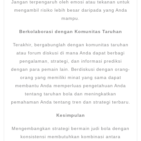
Jangan terpengaruh oleh emosi atau tekanan untuk
mengambil risiko lebih besar daripada yang Anda
mampu.
Berkolaborasi dengan Komunitas Taruhan
Terakhir, bergabunglah dengan komunitas taruhan
atau forum diskusi di mana Anda dapat berbagi
pengalaman, strategi, dan informasi prediksi
dengan para pemain lain. Berdiskusi dengan orang-
orang yang memiliki minat yang sama dapat
membantu Anda memperluas pengetahuan Anda
tentang taruhan bola dan meningkatkan
pemahaman Anda tentang tren dan strategi terbaru.
Kesimpulan
Mengembangkan strategi bermain judi bola dengan
konsistensi membutuhkan kombinasi antara