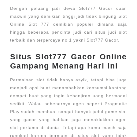
Dengan peluang jadi dewa Slot777 Gacor cuan
maxwin yang demikian tinggi jadi tidak bingung Slot
Online Slot 777 demikian populer dimana saja
hingga beberapa pencinta judi cari situs judi slot
terbaik dan terpercaya no 1 yakni Slot777 Gacor.
Situs Slot777 Gacor Online
Gampang Menang Hari Ini
Permainan slot tidak hanya asyik, tetapi bisa juga
menjadi opsi buat menambahkan konsumsi kantong
dompet buat yang ingin kebanjiran uang bermodal
sedikit. Walau sebenarnya agen seperti Pragmatic
Play sudah membuat sangat banyak judul game slot
yang gacor yang bahkan juga menaklukkan agen
slot pertama di dunia. Tetapi apa kamu masih saja
rungkad karena bermain di situs slot yang tidak