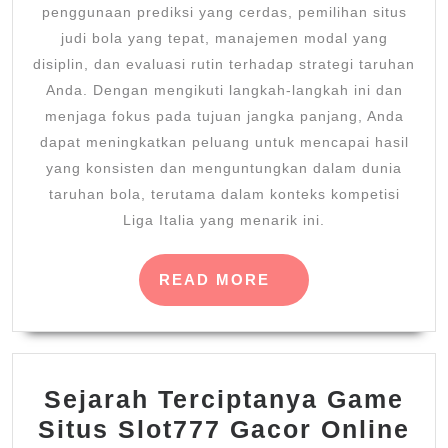
penggunaan prediksi yang cerdas, pemilihan situs
judi bola yang tepat, manajemen modal yang
disiplin, dan evaluasi rutin terhadap strategi taruhan
Anda. Dengan mengikuti langkah-langkah ini dan
menjaga fokus pada tujuan jangka panjang, Anda
dapat meningkatkan peluang untuk mencapai hasil
yang konsisten dan menguntungkan dalam dunia
taruhan bola, terutama dalam konteks kompetisi
Liga Italia yang menarik ini.
READ
READ MORE
MORE
Sejarah Terciptanya Game
Situs Slot777 Gacor Online