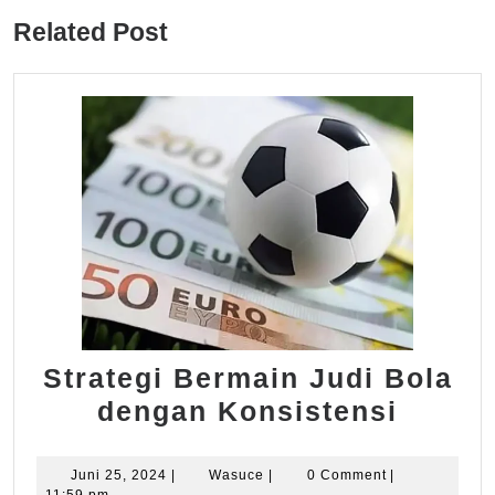
Previous
Next
Related Post
post:
post:
Strategi Bermain Judi Bola
Strate
dengan Konsistensi
Berma
Judi
Juni
Wasuce
Juni 25, 2024
|
Wasuce
|
0 Comment
|
25,