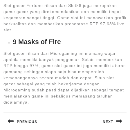
Slot gacor Fortune rilisan dari Slot88 juga merupakan
game gacor yang direkomendasikan dan memiliki tingat
kegacoran sangat tinggi. Game slot ini menawarkan grafik
berkualitas dan memberikan presentase RTP 97,68% live
slot.
9 Masks of Fire
Slot gacor rilisan dari Microgaming ini memang wajar
apabila memiliki banyak penggemar. Selain memberikan
RTP hingga 97%, game slot gacor ini juga memiliki aturan
gampang sehingga siapa saja bisa memperoleh
kemenangannya secara mudah dan cepat. Situs slot
gacor sebagai yang telah bekerjasma dengan
Microgaming sudah pasti dapat dijadikan sebagai tempat
menjalankan game ini sekaligus memasang taruhan
didalamnya.
Navigasi
pos
PREVIOUS
NEXT