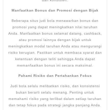
dan konsisten.
Manfaatkan Bonus dan Promosi dengan Bijak
Beberapa situs judi bola menawarkan bonus dan
promosi yang dapat meningkatkan nilai taruhan
Anda. Manfaatkan bonus selamat datang, cashback,
atau promosi lainnya dengan bijak untuk
meningkatkan modal taruhan Anda atau mengurangi
risiko kerugian. Pastikan untuk membaca syarat dan
ketentuan dengan teliti sehingga Anda dapat
memanfaatkan bonus ini secara maksimal.
Pahami Risiko dan Pertahankan Fokus
Judi bola selalu melibatkan risiko, dan konsistensi
bukan berarti selalu menang. Penting untuk
memahami risiko yang terlibat dalam setiap taruhan
dan tetap fokus pada strategi jangka panjang Anda.