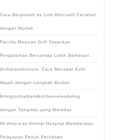
Cara Berpindah ke Link Alternatif Ceriabet
dengan Mudah
Parrilla Mexican Grill Tawarkan
Pengalaman Bersantap Lebih Berkesan
drchitrasskincure: Cara Merawat Kulit
Wajah dengan Langkah Mudah
Arlingtonbathandkitchenremodeling
dengan Tampilan yang Memikat
All American Animal Hospital Memberikan
Pelayanan Penuh Perhatian