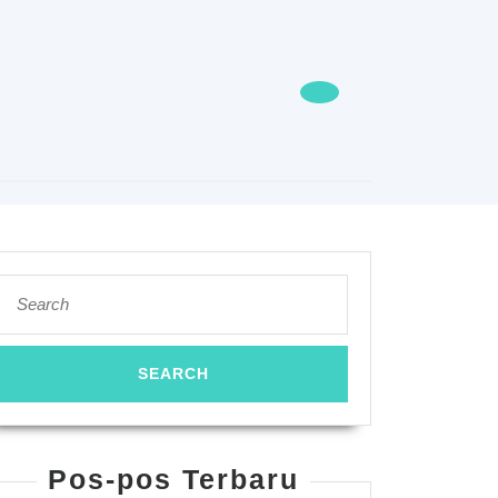
Search
for:
Pos-pos Terbaru