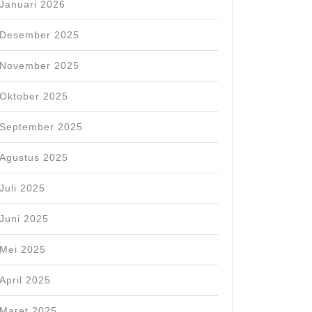
Januari 2026
Desember 2025
November 2025
Oktober 2025
September 2025
Agustus 2025
Juli 2025
Juni 2025
Mei 2025
April 2025
Maret 2025