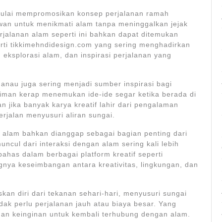
 mulai mempromosikan konsep perjalanan ramah
wan untuk menikmati alam tanpa meninggalkan jejak
erjalanan alam seperti ini bahkan dapat ditemukan
erti tikkimehndidesign.com yang sering menghadirkan
, eksplorasi alam, dan inspirasi perjalanan yang
danau juga sering menjadi sumber inspirasi bagi
eniman kerap menemukan ide-ide segar ketika berada di
 jika banyak karya kreatif lahir dari pengalaman
erjalan menyusuri aliran sungai.
i alam bahkan dianggap sebagai bagian penting dari
ncul dari interaksi dengan alam sering kali lebih
bahas dalam berbagai platform kreatif seperti
ya keseimbangan antara kreativitas, lingkungan, dan
an diri dari tekanan sehari-hari, menyusuri sungai
dak perlu perjalanan jauh atau biaya besar. Yang
 dan keinginan untuk kembali terhubung dengan alam.