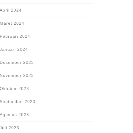
April 2024
Maret 2024
Februari 2024
Januari 2024
Desember 2023
November 2023
Oktober 2023
September 2023
Agustus 2023
Juli 2023