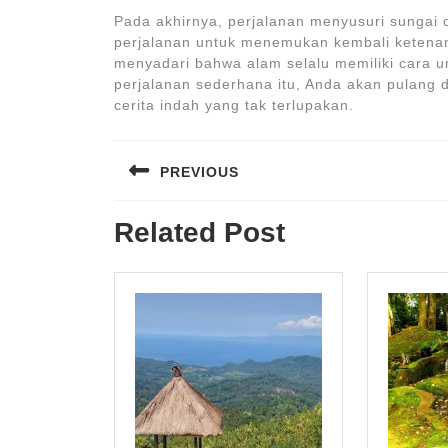
Pada akhirnya, perjalanan menyusuri sungai d
perjalanan untuk menemukan kembali ketena
menyadari bahwa alam selalu memiliki cara u
perjalanan sederhana itu, Anda akan pulang d
cerita indah yang tak terlupakan.
Navigasi
PREVIOUS
pos
Previous
Related Post
post: