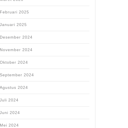
Februari 2025
Januari 2025
Desember 2024
November 2024
Oktober 2024
September 2024
Agustus 2024
Juli 2024
Juni 2024
Mei 2024