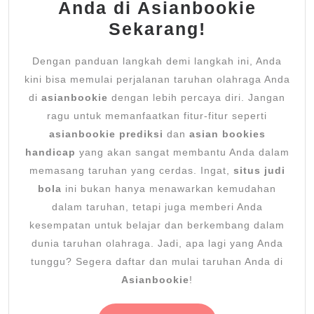
Anda di Asianbookie
Sekarang!
Dengan panduan langkah demi langkah ini, Anda
kini bisa memulai perjalanan taruhan olahraga Anda
di
asianbookie
dengan lebih percaya diri. Jangan
ragu untuk memanfaatkan fitur-fitur seperti
asianbookie prediksi
dan
asian bookies
handicap
yang akan sangat membantu Anda dalam
memasang taruhan yang cerdas. Ingat,
situs judi
bola
ini bukan hanya menawarkan kemudahan
dalam taruhan, tetapi juga memberi Anda
kesempatan untuk belajar dan berkembang dalam
dunia taruhan olahraga. Jadi, apa lagi yang Anda
tunggu? Segera daftar dan mulai taruhan Anda di
Asianbookie
!