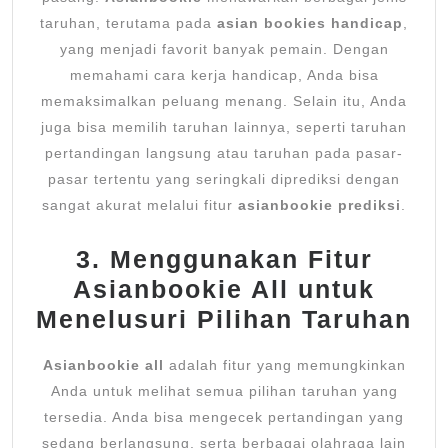
taruhan, terutama pada
asian bookies handicap
,
yang menjadi favorit banyak pemain. Dengan
memahami cara kerja handicap, Anda bisa
memaksimalkan peluang menang. Selain itu, Anda
juga bisa memilih taruhan lainnya, seperti taruhan
pertandingan langsung atau taruhan pada pasar-
pasar tertentu yang seringkali diprediksi dengan
sangat akurat melalui fitur
asianbookie prediksi
.
3. Menggunakan Fitur
Asianbookie All untuk
Menelusuri Pilihan Taruhan
Asianbookie all
adalah fitur yang memungkinkan
Anda untuk melihat semua pilihan taruhan yang
tersedia. Anda bisa mengecek pertandingan yang
sedang berlangsung, serta berbagai olahraga lain