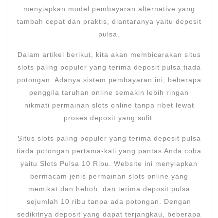
menyiapkan model pembayaran alternative yang
tambah cepat dan praktis, diantaranya yaitu deposit
pulsa.
Dalam artikel berikut, kita akan membicarakan situs
slots paling populer yang terima deposit pulsa tiada
potongan. Adanya sistem pembayaran ini, beberapa
penggila taruhan online semakin lebih ringan
nikmati permainan slots online tanpa ribet lewat
proses deposit yang sulit.
Situs slots paling populer yang terima deposit pulsa
tiada potongan pertama-kali yang pantas Anda coba
yaitu Slots Pulsa 10 Ribu. Website ini menyiapkan
bermacam jenis permainan slots online yang
memikat dan heboh, dan terima deposit pulsa
sejumlah 10 ribu tanpa ada potongan. Dengan
sedikitnya deposit yang dapat terjangkau, beberapa