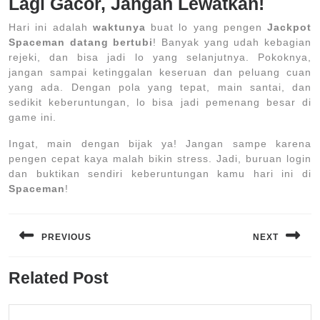
Lagi Gacor, Jangan Lewatkan!
Hari ini adalah
waktunya
buat lo yang pengen
Jackpot
Spaceman datang bertubi
! Banyak yang udah kebagian
rejeki, dan bisa jadi lo yang selanjutnya. Pokoknya,
jangan sampai ketinggalan keseruan dan peluang cuan
yang ada. Dengan pola yang tepat, main santai, dan
sedikit keberuntungan, lo bisa jadi pemenang besar di
game ini.
Ingat, main dengan bijak ya! Jangan sampe karena
pengen cepat kaya malah bikin stress. Jadi, buruan login
dan buktikan sendiri keberuntungan kamu hari ini di
Spaceman
!
Navigasi
pos
PREVIOUS
NEXT
Previous
Next
Related Post
post:
post: