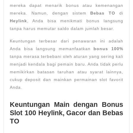
mereka dapat menarik bonus atau kemenangan
mereka. Namun, dengan sistem
Bebas TO
di
Heylink
, Anda bisa menikmati bonus langsung
tanpa harus memutar saldo dalam jumlah besar.
Keuntungan terbesar dari penawaran ini adalah
Anda bisa langsung memanfaatkan
bonus 100%
tanpa merasa terbebani oleh aturan yang sering kali
menjadi kendala bagi pemain baru. Anda tidak perlu
memikirkan batasan taruhan atau syarat lainnya,
cukup deposit dan mainkan permainan slot favorit
Anda.
Keuntungan Main dengan Bonus
Slot 100 Heylink, Gacor dan Bebas
TO