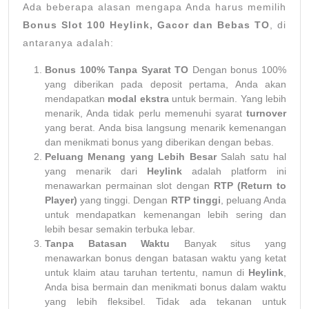
Ada beberapa alasan mengapa Anda harus memilih
Bonus Slot 100 Heylink, Gacor dan Bebas TO
, di
antaranya adalah:
Bonus 100% Tanpa Syarat TO
Dengan bonus 100%
yang diberikan pada deposit pertama, Anda akan
mendapatkan
modal ekstra
untuk bermain. Yang lebih
menarik, Anda tidak perlu memenuhi syarat
turnover
yang berat. Anda bisa langsung menarik kemenangan
dan menikmati bonus yang diberikan dengan bebas.
Peluang Menang yang Lebih Besar
Salah satu hal
yang menarik dari
Heylink
adalah platform ini
menawarkan permainan slot dengan
RTP (Return to
Player)
yang tinggi. Dengan
RTP tinggi
, peluang Anda
untuk mendapatkan kemenangan lebih sering dan
lebih besar semakin terbuka lebar.
Tanpa Batasan Waktu
Banyak situs yang
menawarkan bonus dengan batasan waktu yang ketat
untuk klaim atau taruhan tertentu, namun di
Heylink
,
Anda bisa bermain dan menikmati bonus dalam waktu
yang lebih fleksibel. Tidak ada tekanan untuk