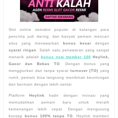
Slot online semakin populer di kalangan para
pencinta judi daring, dan banyak pemain mencari
situs yang menawarkan
bonus besar
dengan
syarat ringan
. Salah satu penawaran yang sangat
menarik adalah
bonus new member 100
Heylink,
Gacor dan Bebas TO
. Dengan bonus yang
menggiurkan dan tanpa syarat
turnover (TO)
yang
rumit, pemain bisa langsung menikmati keuntungan
dan bermain dengan lebih santai.
Platform
Heylink
hadir dengan inovasi yang
memudahkan pemain baru untuk meraih
kemenangan lebih cepat. Dengan mengusung
konsep
bonus 100% tanpa TO
, Heylink memberi