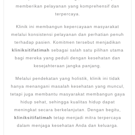
memberikan pelayanan yang komprehensif dan
terpercaya.
Klinik ini membangun kepercayaan masyarakat
melalui konsistensi pelayanan dan perhatian penuh
terhadap pasien. Komitmen tersebut menjadikan
kliniksitifatimah
sebagai salah satu pilihan utama
bagi mereka yang peduli dengan kesehatan dan
kesejahteraan jangka panjang.
Melalui pendekatan yang holistik, klinik ini tidak
hanya menangani masalah kesehatan yang muncul,
tetapi juga membantu masyarakat membangun gaya
hidup sehat, sehingga kualitas hidup dapat
meningkat secara berkelanjutan. Dengan begitu,
kliniksitifatimah
tetap menjadi mitra terpercaya
dalam menjaga kesehatan Anda dan keluarga.