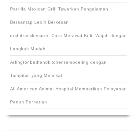
Parrilla Mexican Grill Tawarkan Pengalaman
Bersantap Lebih Berkesan
drchitrasskincure: Cara Merawat Kulit Wajah dengan
Langkah Mudah
Arlingtonbathandkitchenremodeling dengan
Tampilan yang Memikat
All American Animal Hospital Memberikan Pelayanan
Penuh Perhatian