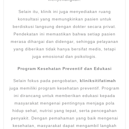
Selain itu, klinik ini juga menyediakan ruang
konsultasi yang memungkinkan pasien untuk
berdiskusi langsung dengan dokter secara privat.
Pendekatan ini memastikan bahwa setiap pasien
merasa dihargai dan didengar, sehingga pelayanan
yang diberikan tidak hanya bersifat medis, tetapi
juga emosional dan psikologis.
Program Kesehatan Preventif dan Edukasi
Selain fokus pada pengobatan,
kliniksitifatimah
juga memiliki program kesehatan preventif. Program
ini dirancang untuk memberikan edukasi kepada
masyarakat mengenai pentingnya menjaga pola
hidup sehat, nutrisi yang tepat, serta pencegahan
penyakit. Dengan pemahaman yang baik mengenai
kesehatan, masyarakat dapat mengambil langkah