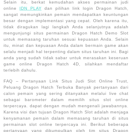
Selain itu, berkat kemudahan akses permainan judi
online
IDN PLAY
dan pilihan link login Dragon Hatch,
sangat memungkinkan pemain mendapatkan keuntungan
besar dengan implementasi yang cepat. Oleh karena itu,
tidak diragukan lagi langkah Anda selanjutnya adalah
mengunjungi situs permainan Dragon Hatch Demo Slot
untuk memasang taruhan sesuai kepuasan Anda. Selain
itu, minat dan kepuasan Anda dalam bermain game akan
selalu menjadi hal terpenting dalam situs taruhan ini. Bagi
anda yang sudah tidak sabar untuk merasakan keseruan
game online Dragon Hatch 4D, silahkan mendaftar
terlebih dahulu.
FAQ – Pertanyaan Link Situs Judi Slot Online Trust,
Peluang Dragon Hatch Terbuka Banyak pertanyaan dari
calon pemain yang sering ditanyakan melalui live chat
sebagai barometer dalam memilih situs slot online
terpercaya. dapat dengan mudah mengenali jawabannya.
Karena visi dan tujuan Dragon Hatch Slot adalah menjaga
kenyamanan pemain dalam memasang taruhan di situs
permainan slot online terpercaya ini. Berikut beberapa
pertanyaan yang dikumpulkan oleh tim situs Dragon