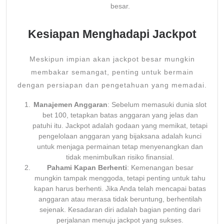
besar.
Kesiapan Menghadapi Jackpot
Meskipun impian akan jackpot besar mungkin
membakar semangat, penting untuk bermain
dengan persiapan dan pengetahuan yang memadai.
Manajemen Anggaran
: Sebelum memasuki dunia slot
bet 100, tetapkan batas anggaran yang jelas dan
patuhi itu. Jackpot adalah godaan yang memikat, tetapi
pengelolaan anggaran yang bijaksana adalah kunci
untuk menjaga permainan tetap menyenangkan dan
tidak menimbulkan risiko finansial.
Pahami Kapan Berhenti
: Kemenangan besar
mungkin tampak menggoda, tetapi penting untuk tahu
kapan harus berhenti. Jika Anda telah mencapai batas
anggaran atau merasa tidak beruntung, berhentilah
sejenak. Kesadaran diri adalah bagian penting dari
perjalanan menuju jackpot yang sukses.