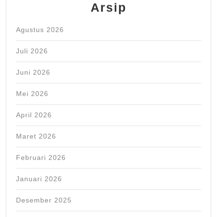
Arsip
Agustus 2026
Juli 2026
Juni 2026
Mei 2026
April 2026
Maret 2026
Februari 2026
Januari 2026
Desember 2025