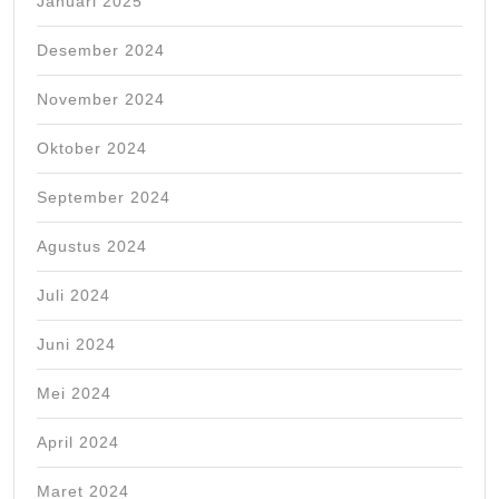
Januari 2025
Desember 2024
November 2024
Oktober 2024
September 2024
Agustus 2024
Juli 2024
Juni 2024
Mei 2024
April 2024
Maret 2024