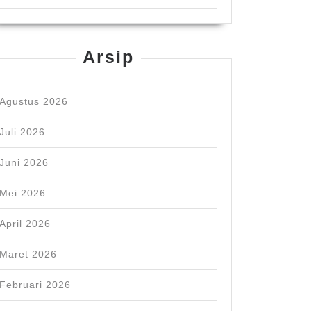
Arsip
Agustus 2026
Juli 2026
Juni 2026
Mei 2026
April 2026
Maret 2026
Februari 2026