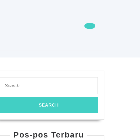
Search
for:
Pos-pos Terbaru