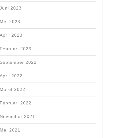
Juni 2023
Mei 2023
April 2023
Februari 2023
September 2022
April 2022
Maret 2022
Februari 2022
November 2021
Mei 2021