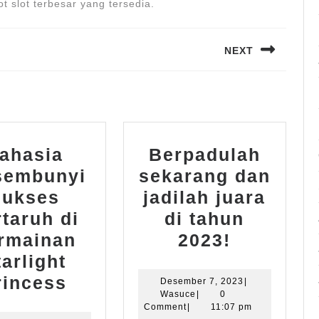
 slot terbesar yang tersedia.
NEXT
Next
post:
ahasia
Berpadulah
sembunyi
sekarang dan
Sukses
jadilah juara
taruh di
di tahun
Berpadu
rmainan
2023!
sekaran
tarlight
Rahasia
dan
rincess
Desember
Desember 7, 2023
|
Wasuce
7,
Wasuce
|
0
Tersembunyi
jadilah
2023
Comment
|
11:07 pm