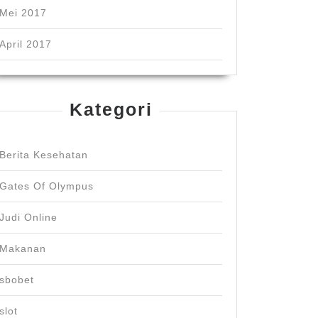
Mei 2017
April 2017
Kategori
Berita Kesehatan
Gates Of Olympus
Judi Online
Makanan
sbobet
slot