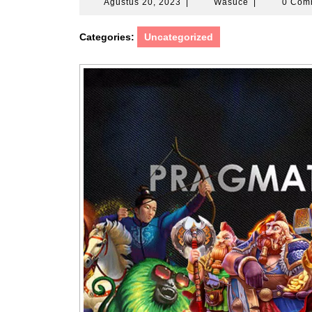
Agustus
Wasuce
Agustus 20, 2023
|
Wasuce
|
0 Com
20,
2023
Categories:
Uncategorized