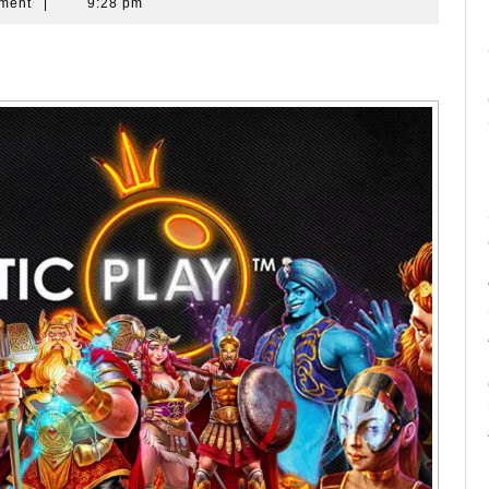
ment
|
9:28 pm