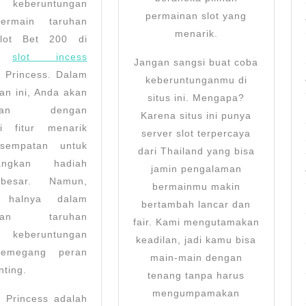
 keberuntungan
permainan slot yang
ermain taruhan
menarik.
lot Bet 200 di
e
slot incess
Jangan sangsi buat coba
ht Princess. Dalam
keberuntunganmu di
an ini, Anda akan
situs ini. Mengapa?
irkan dengan
Karena situs ini punya
i fitur menarik
server slot terpercaya
sempatan untuk
dari Thailand yang bisa
angkan hadiah
jamin pengalaman
besar. Namun,
bermainmu makin
i halnya dalam
bertambah lancar dan
inan taruhan
fair. Kami mengutamakan
, keberuntungan
keadilan, jadi kamu bisa
emegang peran
main-main dengan
nting.
tenang tanpa harus
mengumpamakan
ht Princess adalah