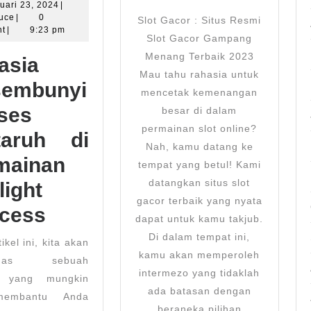
Sukses
juara
Februari
uari 23, 2024
|
Wasuce
23,
uce
|
0
Slot Gacor : Situs Resmi
Bertaruh
di
2024
t
|
9:23 pm
Slot Gacor Gampang
di
tahun
Menang Terbaik 2023
asia
Permainan
2023!
Mau tahu rahasia untuk
sembunyi
Starlight
mencetak kemenangan
i
Princess
ses
besar di dalam
permainan slot online?
taruh di
Nah, kamu datang ke
mainan
tempat yang betul! Kami
datangkan situs slot
light
gacor terbaik yang nyata
ncess
dapat untuk kamu takjub.
Di dalam tempat ini,
ikel ini, kita akan
kamu akan memperoleh
ahas sebuah
intermezo yang tidaklah
a yang mungkin
ada batasan dengan
membantu Anda
beraneka pilihan