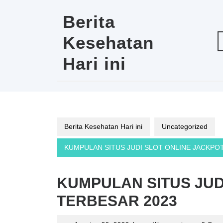
Skip
to
Berita
content
Kesehatan
Hari ini
Berita Kesehatan Hari ini
Uncategorized
KUMPULAN SITUS JUDI SLOT ONLINE JACKPO
KUMPULAN SITUS JUD
TERBESAR 2023