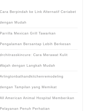
Cara Berpindah ke Link Alternatif Ceriabet
dengan Mudah
Parrilla Mexican Grill Tawarkan
Pengalaman Bersantap Lebih Berkesan
drchitrasskincure: Cara Merawat Kulit
Wajah dengan Langkah Mudah
Arlingtonbathandkitchenremodeling
dengan Tampilan yang Memikat
All American Animal Hospital Memberikan
Pelayanan Penuh Perhatian