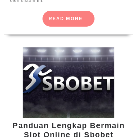
oleh sistem ini.
READ
READ MORE
MORE
Panduan Lengkap Bermain
Slot Online di Sbobet