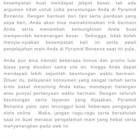
kesempatan buat mendapat jekpot besar, tak ada
argumen tidak untuk coba peruntungan Anda di Pyramid
Bonanza. Dengan bantuan dari tips serta panduan yang
saya beri, Anda akan bisa memaksimalkan trik bermain
Anda serta menambah kemungkinan Anda buat
memperoleh kemenangan besar . Sehingga, tidak boleh
menyia-nyiakan kesempatan kali ini serta awali
penjelajahan main Anda di Pyramid Bonanza saat ini pula.
Anda pun bisa nikmati beberapa bonus dan promo luar
biasa yang disodori sama site ini, hingga Anda dapat
mendapati lebih sejumlah keuntungan waktu bermain.
Diluar itu, pelayanan konsumen yang sangat ramah serta
kritis bakal menolong Anda kalau mendapat halangan
atau punyai pertanyaan waktu bermain. Dengan seluruh
keuntungan serta layanan yang dijajakan, Pyramid
Bonanza yaitu opsi terunggul buat beberapa pengagum
slots online . Maka, jangan ragu-ragu serta bersatulah
saat ini buat merasai pengalaman main yang hebat serta
menyenangkan pada web ini.