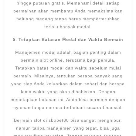
hingga putaran gratis. Memahami detail setiap
permainan akan membantu Anda memaksimalkan
peluang menang tanpa harus mempertaruhkan
terlalu banyak modal.
5. Tetapkan Batasan Modal dan Waktu Bermain
Manajemen modal adalah bagian penting dalam
bermain slot online, terutama bagi pemula.
Tetapkan batas modal dan waktu sebelum mulai
bermain. Misalnya, tentukan berapa banyak uang
yang siap Anda keluarkan dalam sehari dan berapa
lama waktu yang akan dihabiskan. Dengan
menetapkan batasan ini, Anda bisa bermain dengan
nyaman tanpa merasa terbebani secara finansial.
Bermain slot di sbobet88 bisa sangat menghibur,
namun tanpa manajemen yang tepat, bisa juga
menimbulkan kerugian. Jangan terbawa suasana