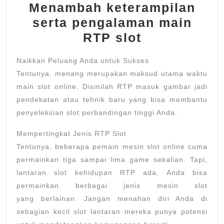
Menambah keterampilan
serta pengalaman main
RTP slot
Naikkan Peluang Anda untuk Sukses
Tentunya, menang merupakan maksud utama waktu
main slot online. Disinilah RTP masuk gambar jadi
pendekatan atau tehnik baru yang bisa membantu
penyeleksian slot perbandingan tinggi Anda.
Mempertingkat Jenis RTP Slot
Tentunya, beberapa pemain mesin slot online cuma
permainkan tiga sampai lima game sekalian. Tapi,
lantaran slot kehidupan RTP ada, Anda bisa
permainkan berbagai jenis mesin slot
yang berlainan. Jangan menahan diri Anda di
sebagian kecil slot lantaran mereka punya potensi