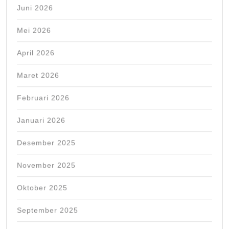
Juni 2026
Mei 2026
April 2026
Maret 2026
Februari 2026
Januari 2026
Desember 2025
November 2025
Oktober 2025
September 2025