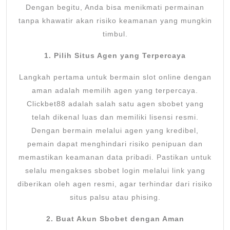
Dengan begitu, Anda bisa menikmati permainan
tanpa khawatir akan risiko keamanan yang mungkin
timbul.
1. Pilih Situs Agen yang Terpercaya
Langkah pertama untuk bermain slot online dengan
aman adalah memilih agen yang terpercaya.
Clickbet88 adalah salah satu agen sbobet yang
telah dikenal luas dan memiliki lisensi resmi.
Dengan bermain melalui agen yang kredibel,
pemain dapat menghindari risiko penipuan dan
memastikan keamanan data pribadi. Pastikan untuk
selalu mengakses sbobet login melalui link yang
diberikan oleh agen resmi, agar terhindar dari risiko
situs palsu atau phising.
2. Buat Akun Sbobet dengan Aman