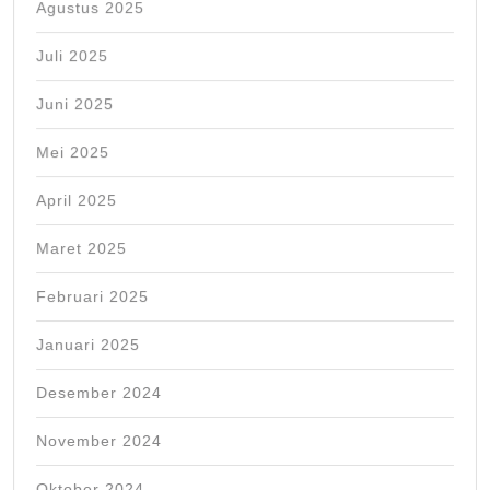
Agustus 2025
Juli 2025
Juni 2025
Mei 2025
April 2025
Maret 2025
Februari 2025
Januari 2025
Desember 2024
November 2024
Oktober 2024