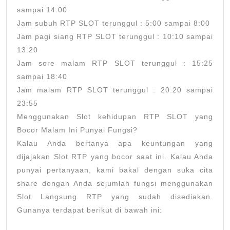
sampai 14:00
Jam subuh RTP SLOT terunggul : 5:00 sampai 8:00
Jam pagi siang RTP SLOT terunggul : 10:10 sampai
13:20
Jam sore malam RTP SLOT terunggul : 15:25
sampai 18:40
Jam malam RTP SLOT terunggul : 20:20 sampai
23:55
Menggunakan Slot kehidupan RTP SLOT yang
Bocor Malam Ini Punyai Fungsi?
Kalau Anda bertanya apa keuntungan yang
dijajakan Slot RTP yang bocor saat ini. Kalau Anda
punyai pertanyaan, kami bakal dengan suka cita
share dengan Anda sejumlah fungsi menggunakan
Slot Langsung RTP yang sudah disediakan.
Gunanya terdapat berikut di bawah ini: