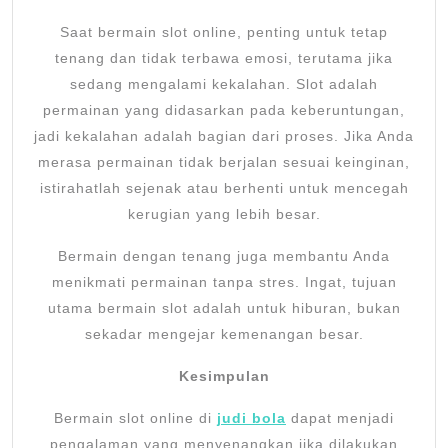
Saat bermain slot online, penting untuk tetap
tenang dan tidak terbawa emosi, terutama jika
sedang mengalami kekalahan. Slot adalah
permainan yang didasarkan pada keberuntungan,
jadi kekalahan adalah bagian dari proses. Jika Anda
merasa permainan tidak berjalan sesuai keinginan,
istirahatlah sejenak atau berhenti untuk mencegah
kerugian yang lebih besar.
Bermain dengan tenang juga membantu Anda
menikmati permainan tanpa stres. Ingat, tujuan
utama bermain slot adalah untuk hiburan, bukan
sekadar mengejar kemenangan besar.
Kesimpulan
Bermain slot online di
judi bola
dapat menjadi
pengalaman yang menyenangkan jika dilakukan