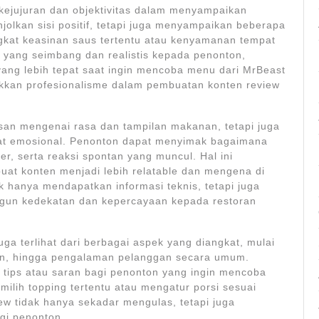
 kejujuran dan objektivitas dalam menyampaikan
olkan sisi positif, tetapi juga menyampaikan beberapa
gkat keasinan saus tertentu atau kenyamanan tempat
yang seimbang dan realistis kepada penonton,
ng lebih tepat saat ingin mencoba menu dari MrBeast
ukkan profesionalisme dalam pembuatan konten review
elasan mengenai rasa dan tampilan makanan, tetapi juga
fat emosional. Penonton dapat menyimak bagaimana
er, serta reaksi spontan yang muncul. Hal ini
t konten menjadi lebih relatable dan mengena di
k hanya mendapatkan informasi teknis, tetapi juga
un kedekatan dan kepercayaan kepada restoran
ga terlihat dari berbagai aspek yang diangkat, mulai
n, hingga pengalaman pelanggan secara umum.
 tips atau saran bagi penonton yang ingin mencoba
milih topping tertentu atau mengatur porsi sesuai
ew tidak hanya sekadar mengulas, tetapi juga
gi penonton.