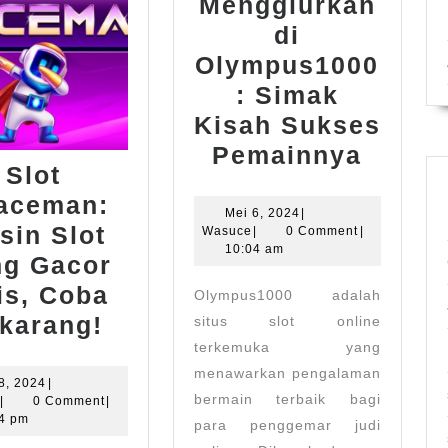
Menggiurkan
di
Olympus1000
: Simak
Kisah Sukses
Bukti
Pemainnya
Slot
Nyata
aceman:
Jackp
Mei
Mei 6, 2024
|
sin Slot
Wasuce
6,
Wasuce
|
0 Comment
|
Mengg
2024
10:04 am
ng Gacor
di
is, Coba
Olympus1000 adalah
Olymp
Slot
karang!
situs slot online
Simak
terkemuka yang
n
Spaceman:
Kisah
menawarkan pengalaman
Mesin
Juli
 8, 2024
|
Sukse
bermain terbaik bagi
Wasuce
8,
|
0 Comment
|
Slot
Pemai
2024
24 pm
para penggemar judi
yang