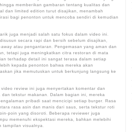
sehingga memberikan gambaran tentang kualitas dan
l dan limited edition turut disajikan, menambah
rasi bagi penonton untuk mencoba sendiri di kemudian
k juga menjadi salah satu fokus dalam video ini.
susun secara rapi dan bersih sebelum disajikan,
e-away atau pengantaran. Pengemasan yang aman dan
, tetapi juga meningkatkan citra restoran di mata
n terhadap detail ini sangat terasa dalam setiap
 lebih kepada penonton bahwa mereka akan
kan jika memutuskan untuk berkunjung langsung ke
 video review ini juga menyertakan komentar dan
 dan tekstur makanan. Dalam bagian ini, mereka
engalaman pribadi saat mencicipi setiap burger. Rasa
tara rasa asin dan manis dari saus, serta tekstur roti
oin-poin yang disoroti. Beberapa reviewer juga
mpu memenuhi ekspektasi mereka, bahkan melebihi
 tampilan visualnya.