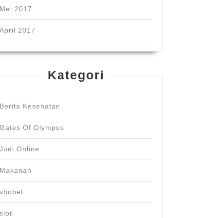
Mei 2017
April 2017
Kategori
ot
Berita Kesehatan
iurkan
Gates Of Olympus
us1000:
Judi Online
Makanan
s
sbobet
nnya
slot