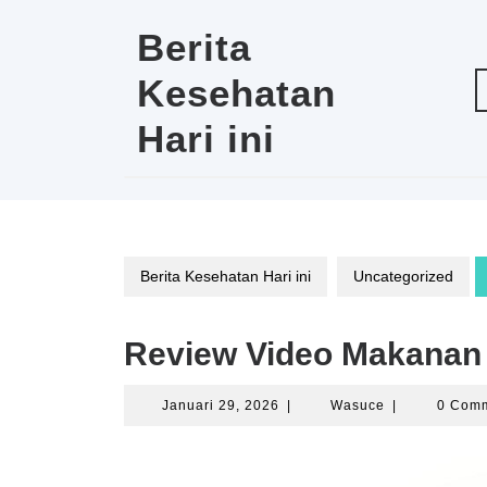
Skip
to
Berita
content
Kesehatan
Hari ini
Berita Kesehatan Hari ini
Uncategorized
Review Video Makanan 
Januari
Wasuce
Januari 29, 2026
|
Wasuce
|
0 Com
29,
2026