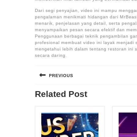
Dari segi penyajian, video ini mampu mengg
pengalaman menikmati hidangan dari MrBeast
menarik, penjelasan yang detail, serta penga
menyampaikan pesan secara efektif dan memb
Penggunaan berbagai teknik pengambilan gam
profesional membuat video ini layak menjadi s
mengetahui lebih dalam tentang restoran in
secara daring.
Navigasi
PREVIOUS
pos
Previous
Related Post
post: