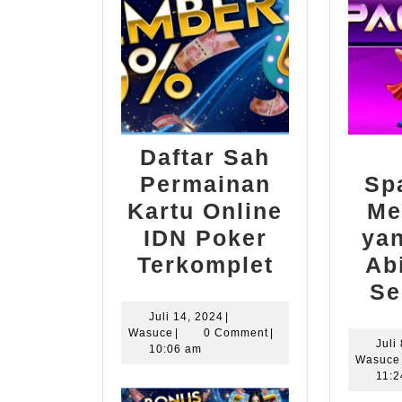
Daftar Sah
Permainan
Sp
Kartu Online
Me
IDN Poker
ya
Daftar
Terkomplet
Ab
Sah
Se
Permaina
Juli
Juli 14, 2024
|
Wasuce
14,
Wasuce
|
0 Comment
|
Kartu
Juli
2024
10:06 am
Wasuce
Online
11:
IDN