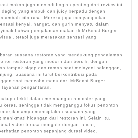
sasi makan juga menjadi bagian penting dari review ini.
r daging yang empuk dan juicy berpadu dengan
 menambah cita rasa. Mereka juga menyampaikan
ensasi kenyal, hangat, dan gurih menyatu dalam
nyimak bahwa pengalaman makan di MrBeast Burger
 visual, tetapi juga merasakan sensasi yang
ambaran suasana restoran yang mendukung pengalaman
rior restoran yang modern dan bersih, dengan
an tampak sigap dan ramah saat melayani pelanggan,
ng. Suasana ini turut berkontribusi pada
anggan saat mencoba menu dari MrBeast Burger
i layanan pengantaran.
a cukup efektif dalam membangun atmosfer yang
alu keras, sehingga tidak mengganggu fokus penonton
n enerjik mampu menciptakan suasana yang
enikmati hidangan dari restoran ini. Selain itu,
mbuat video terasa mengalir dengan lancar,
perhatian penonton sepanjang durasi video.