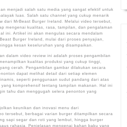
nan menjadi salah satu media yang sangat efektif untuk
layak luas. Salah satu channel yang cukup menarik
w dari MrBeast Burger Ireland. Melalui video tersebut,
 mengenai kualitas, rasa, tampilan, dan pengalaman
al ini. Artikel ini akan mengulas secara mendalam
east Burger Ireland, mulai dari proses penyajian,
hingga kesan keseluruhan yang disampaikan.
an dalam video review ini adalah proses pengambilan
menampilkan kualitas produksi yang cukup tinggi,
yang cerah. Pengambilan gambar dilakukan secara
nonton dapat melihat detail dari setiap elemen
inamis, seperti penggunaan sudut pandang dari atas
ang komprehensif tentang tampilan makanan. Hal ini
gin tahu dan menggugah selera penonton yang
jolkan keunikan dan inovasi menu dari
eo tersebut, berbagai varian burger ditampilkan secara
ing sapi segar dan roti yang lembut, hingga burger
 saus rahasia. Penjelasan mengenai bahan baku yang