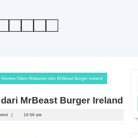
Review Video Makanan dari MrBeast Burger Ireland
dari MrBeast Burger Ireland
ment
|
10:56 am