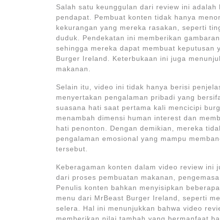
Salah satu keunggulan dari review ini adalah
pendapat. Pembuat konten tidak hanya menonj
kekurangan yang mereka rasakan, seperti tin
duduk. Pendekatan ini memberikan gambaran 
sehingga mereka dapat membuat keputusan ya
Burger Ireland. Keterbukaan ini juga menunj
makanan.
Selain itu, video ini tidak hanya berisi penj
menyertakan pengalaman pribadi yang bersi
suasana hati saat pertama kali mencicipi burg
menambah dimensi human interest dan membua
hati penonton. Dengan demikian, mereka tida
pengalaman emosional yang mampu membang
tersebut.
Keberagaman konten dalam video review ini ju
dari proses pembuatan makanan, pengemasa
Penulis konten bahkan menyisipkan beberapa
menu dari MrBeast Burger Ireland, seperti me
selera. Hal ini menunjukkan bahwa video revi
memberikan nilai tambah yang bermanfaat ba