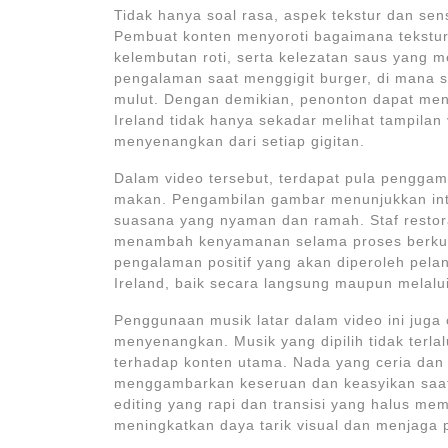
Tidak hanya soal rasa, aspek tekstur dan sen
Pembuat konten menyoroti bagaimana tekstu
kelembutan roti, serta kelezatan saus yang
pengalaman saat menggigit burger, di mana s
mulut. Dengan demikian, penonton dapat me
Ireland tidak hanya sekadar melihat tampilan
menyenangkan dari setiap gigitan.
Dalam video tersebut, terdapat pula pengg
makan. Pengambilan gambar menunjukkan inte
suasana yang nyaman dan ramah. Staf restor
menambah kenyamanan selama proses berkunju
pengalaman positif yang akan diperoleh pel
Ireland, baik secara langsung maupun melalu
Penggunaan musik latar dalam video ini jug
menyenangkan. Musik yang dipilih tidak terl
terhadap konten utama. Nada yang ceria da
menggambarkan keseruan dan keasyikan saat m
editing yang rapi dan transisi yang halus me
meningkatkan daya tarik visual dan menjaga 