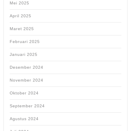
Mei 2025
April 2025
Maret 2025
Februari 2025
Januari 2025
Desember 2024
November 2024
Oktober 2024
September 2024
Agustus 2024