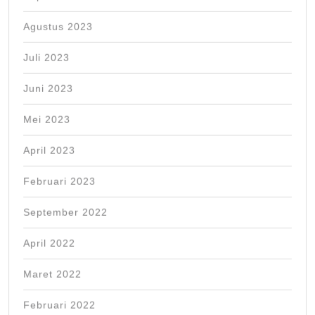
Agustus 2023
Juli 2023
Juni 2023
Mei 2023
April 2023
Februari 2023
September 2022
April 2022
Maret 2022
Februari 2022