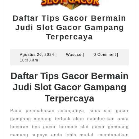
Daftar Tips Gacor Bermain
Judi Slot Gacor Gampang
Daftar
Terpercaya
Tips
Gacor
Agustus
Wasuce
Agustus 26, 2024
|
Wasuce
|
0 Comment
|
26,
10:33 am
Bermain
2024
Judi
Daftar Tips Gacor Bermain
Slot
Judi Slot Gacor Gampang
Gacor
Terpercaya
Gampang
Terpercay
Pada pembahasan selanjutnya, situs slot gacor
gampang menang terbaik akan memberikan anda
bocoran tips gacor bermain slot gacor gampang
menang supaya anda lebih mudah mendapatkan