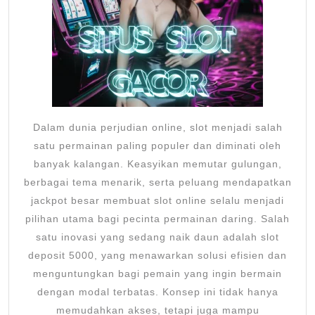
Dalam dunia perjudian online, slot menjadi salah
satu permainan paling populer dan diminati oleh
banyak kalangan. Keasyikan memutar gulungan,
berbagai tema menarik, serta peluang mendapatkan
jackpot besar membuat slot online selalu menjadi
pilihan utama bagi pecinta permainan daring. Salah
satu inovasi yang sedang naik daun adalah slot
deposit 5000, yang menawarkan solusi efisien dan
menguntungkan bagi pemain yang ingin bermain
dengan modal terbatas. Konsep ini tidak hanya
memudahkan akses, tetapi juga mampu