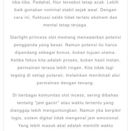
tiba-tiba. Padahal, fitur tersebut tetap acak. Lebih
baik gunakan nominal stabil sejak awal. Dengan
cara ini, fluktuasi saldo tidak terlalu ekstrem dan
mental tetap terjaga.
Starlight princess slot memang menawarkan potensi
pengganda yang besar. Namun potensi itu harus
dipandang sebagai bonus, bukan tujuan utama.
Ketika fokus kita adalah proses, bukan hasil instan,
permainan terasa lebih ringan. Kita tidak lagi
tegang di setiap putaran, melainkan menikmati alur
permainan dengan tenang.
Di berbagai komunitas slot incess, sering dibahas
tentang “jam gacor” atau waktu tertentu yang
dianggap lebih menguntungkan. Namun jika berpikir
logis, sistem digital tidak mengenal jam emosional.
Yang lebih masuk akal adalah memilih waktu