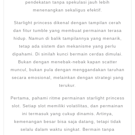
pendekatan tanpa spekulasi jauh lebih
menenangkan sekaligus efektif.
Starlight princess dikenal dengan tampilan cerah
dan fitur tumble yang membuat permainan terasa
hidup. Namun di balik tampilannya yang menarik,
tetap ada sistem dan mekanisme yang perlu
dipahami. Di sinilah kunci bermain cerdas dimulai.
Bukan dengan menebak-nebak kapan scatter
muncul, bukan pula dengan menggandakan taruhan
secara emosional, melainkan dengan strategi yang
terukur.
Pertama, pahami ritme permainan starlight princess
slot. Setiap slot memiliki volatilitas, dan permainan
ini termasuk yang cukup dinamis. Artinya,
kemenangan besar bisa saja datang, tetapi tidak
selalu dalam waktu singkat. Bermain tanpa