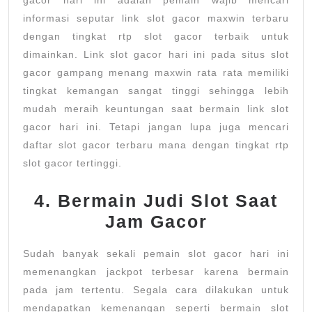
gacor hari ini adalah pemain wajib mencari
informasi seputar link slot gacor maxwin terbaru
dengan tingkat rtp slot gacor terbaik untuk
dimainkan. Link slot gacor hari ini pada situs slot
gacor gampang menang maxwin rata rata memiliki
tingkat kemangan sangat tinggi sehingga lebih
mudah meraih keuntungan saat bermain link slot
gacor hari ini. Tetapi jangan lupa juga mencari
daftar slot gacor terbaru mana dengan tingkat rtp
slot gacor tertinggi.
4. Bermain Judi Slot Saat
Jam Gacor
Sudah banyak sekali pemain slot gacor hari ini
memenangkan jackpot terbesar karena bermain
pada jam tertentu. Segala cara dilakukan untuk
mendapatkan kemenangan seperti bermain slot