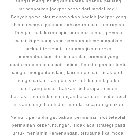
sangat menguntungkan karena adanya peluang
mendapatkan jackpot besar dari modal kecil.
Banyak game slot menawarkan hadiah jackpot yang
bisa mencapai puluhan bahkan ratusan juta rupiah.
Dengan melakukan spin berulang-ulang, pemain
memiliki peluang yang sama untuk mendapatkan
jackpot tersebut, terutama jika mereka
memanfaatkan fitur bonus dan promosi yang
diadakan oleh situs judi online. Keuntungan ini tentu
sangat menguntungkan, karena pemain tidak perlu
mengeluarkan uang banyak untuk mendapatkan
hasil yang besar. Bahkan, beberapa pemain
berhasil meraih kemenangan besar dari modal kecil
ini dan mengubah hidup mereka secara signifikan.
Namun, perlu diingat bahwa permainan slot tetaplah
permainan keberuntungan. Tidak ada strategi pasti
untuk menjamin kemenangan, terutama jika modal