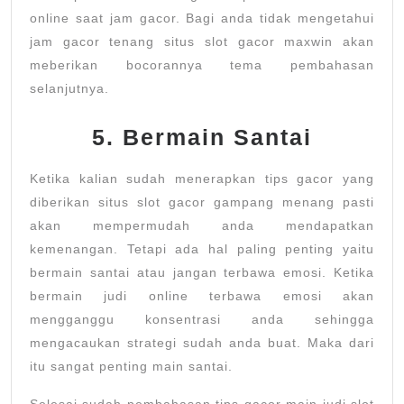
online saat jam gacor. Bagi anda tidak mengetahui
jam gacor tenang situs slot gacor maxwin akan
meberikan bocorannya tema pembahasan
selanjutnya.
5. Bermain Santai
Ketika kalian sudah menerapkan tips gacor yang
diberikan situs slot gacor gampang menang pasti
akan mempermudah anda mendapatkan
kemenangan. Tetapi ada hal paling penting yaitu
bermain santai atau jangan terbawa emosi. Ketika
bermain judi online terbawa emosi akan
mengganggu konsentrasi anda sehingga
mengacaukan strategi sudah anda buat. Maka dari
itu sangat penting main santai.