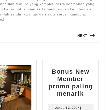
nggulan feature yang komplet, serta keamanan yang
 yang benar untuk main serta memperoleh keuntungan.
nlah sendiri kwalitas dari slots server Kamboja.
es!
NEXT
Next
post:
Bonus New
Member
promo paling
Bonus
menarik
New
Membe
Januari
Januari 3, 2024
|