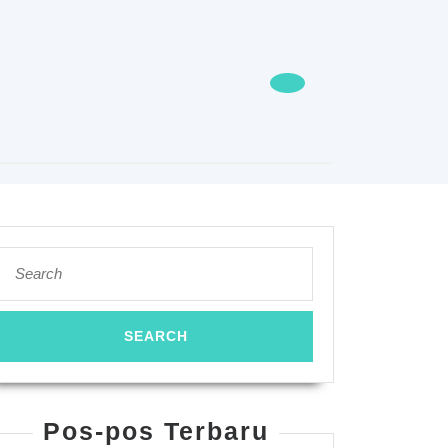
Search
for:
Pos-pos Terbaru