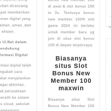
arkan dirancang
di awal & slot bonus 100
apat memberikan
to 3x. Tentunya bonus
man digital yang
new member 100% slot
yaman, aman, dan
game 2024 ini berlaku
efisien.
untuk member baru yg
join di situs slot bonus
n IJ-Net dalam
100 di depan terpercaya.
endukung
formasi Digital
Biasanya
situs Slot
masi digital telah
ngubah cara
Bonus New
akat menjalankan
Member 100
agai aktivitas.
maxwin
ak perusahaan
beralih ke sistem
Biasanya situs Slot
is cloud, sekolah
Bonus New Member 100
engadopsi