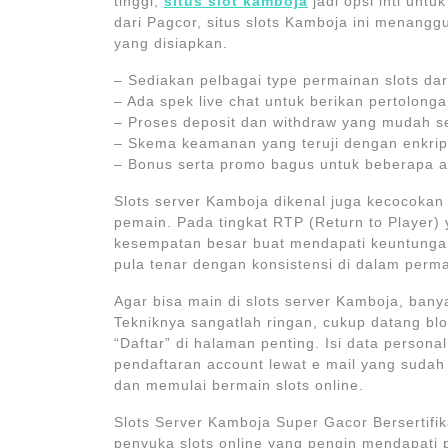
tinggi,
situs slot kamboja
jadi opsi inti untu
dari Pagcor, situs slots Kamboja ini menang
yang disiapkan.
– Sediakan pelbagai type permainan slots dar
– Ada spek live chat untuk berikan pertolon
– Proses deposit dan withdraw yang mudah s
– Skema keamanan yang teruji dengan enkripsi
– Bonus serta promo bagus untuk beberapa a
Slots server Kamboja dikenal juga kecocok
pemain. Pada tingkat RTP (Return to Player)
kesempatan besar buat mendapati keuntungan d
pula tenar dengan konsistensi di dalam perma
Agar bisa main di slots server Kamboja, bany
Tekniknya sangatlah ringan, cukup datang bl
“Daftar” di halaman penting. Isi data personal
pendaftaran account lewat e mail yang sudah
dan memulai bermain slots online.
Slots Server Kamboja Super Gacor Bersertifi
penyuka slots online yang pengin mendapat