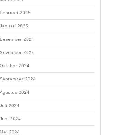
Februari 2025
k
Januari 2025
Desember 2024
November 2024
Oktober 2024
September 2024
Agustus 2024
Juli 2024
Juni 2024
Mei 2024