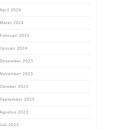
April 2024
Maret 2024
Februari 2024
Januari 2024
Desember 2023
November 2023
Oktober 2023
September 2023
Agustus 2023
Juli 2023