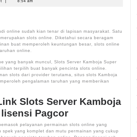
nt
|
8:54 am
di online sudah kian tenar di lapisan masyarakat. Satu
e merupakan slots online. Diketahui secara beragam
inan buat memperoleh keuntungan besar, slots online
aruhan online.
ine yang banyak muncul, Slots Server Kamboja Super
lihan terpilih buat banyak pencinta slots online.
 slots dari provider terutama, situs slots Kamboja
 memperoleh pengalaman taruhan yang memberikan
ink Slots Server Kamboja
 lisensi Pagcor
 pemasok pelayanan permainan slots online yang
an spek yang komplet dan mutu permainan yang cukup