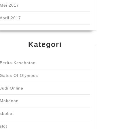
Mei 2017
April 2017
Kategori
Berita Kesehatan
Gates Of Olympus
Judi Online
Makanan
sbobet
slot