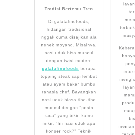
layan
Tradisi Bertemu Tren
te
memb
Di galatafinefoods,
terbai
hidangan tradisional
masy
nggak cuma disajikan ala
nenek moyang. Misalnya,
Keber
nasi uduk bisa muncul
hanya
dengan twist modern
pen
galatafinefoods
berupa
inter
topping steak sapi lembut
mengha
atau ayam bakar bumbu
layan
rahasia chef. Bayangkan
mam
nasi uduk biasa tiba-tiba
produk
muncul dengan “pesta
maup
rasa” yang bikin kamu
bi
mikir, “Ini nasi uduk apa
memanf
konser rock?” Teknik
terki