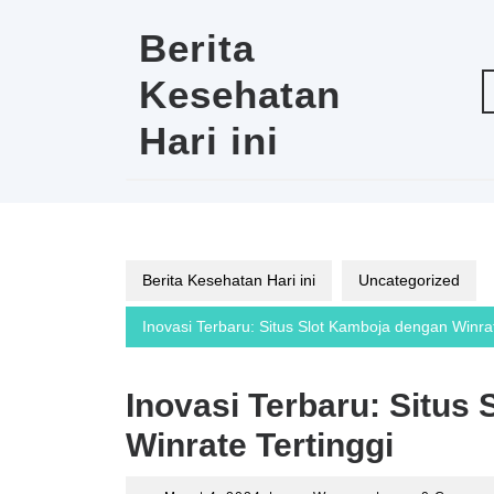
Skip
to
Berita
content
Kesehatan
Hari ini
Berita Kesehatan Hari ini
Uncategorized
Inovasi Terbaru: Situs Slot Kamboja dengan Winrat
Inovasi Terbaru: Situs
Winrate Tertinggi