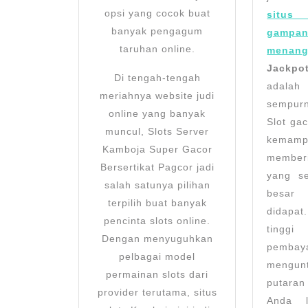
opsi yang cocok buat
situs
banyak pengagum
gampa
taruhan online.
menan
Jackpo
Di tengah-tengah
adalah
meriahnya website judi
sempur
online yang banyak
Slot ga
muncul, Slots Server
kemamp
Kamboja Super Gacor
member
Bersertikat Pagcor jadi
yang se
salah satunya pilihan
besar
terpilih buat banyak
didapa
pencinta slots online.
ting
Dengan menyuguhkan
pemb
pelbagai model
mengun
permainan slots dari
putara
provider terutama, situs
Anda l