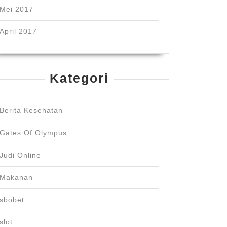
Mei 2017
April 2017
Kategori
Berita Kesehatan
Gates Of Olympus
Judi Online
Makanan
sbobet
slot