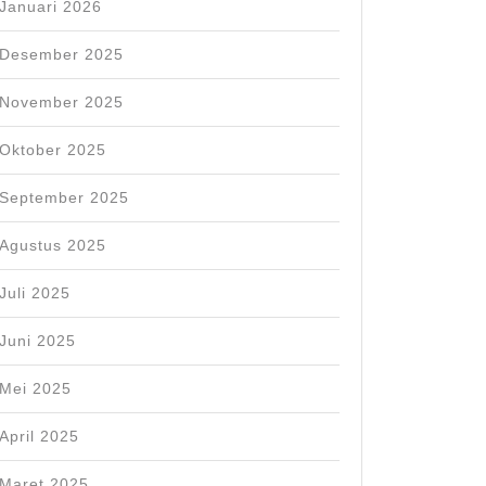
Januari 2026
Desember 2025
November 2025
Oktober 2025
September 2025
Agustus 2025
Juli 2025
Juni 2025
Mei 2025
April 2025
Maret 2025