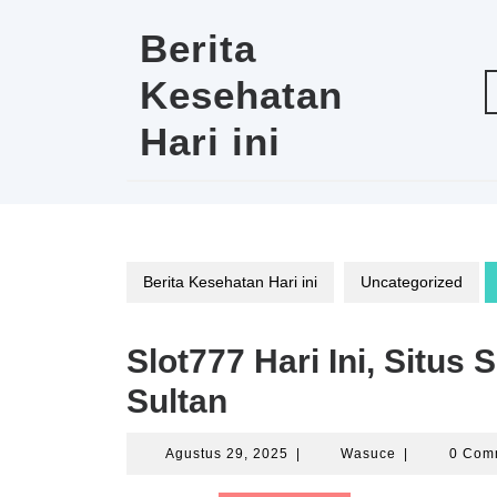
Skip
to
Berita
content
Kesehatan
Hari ini
Berita Kesehatan Hari ini
Uncategorized
Slot777 Hari Ini, Situs
Sultan
Agustus
Wasuce
Agustus 29, 2025
|
Wasuce
|
0 Com
29,
2025