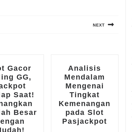
NEXT
Next
post:
ot Gacor
Analisis
ling GG,
Mendalam
ackpot
Mengenai
iap Saat!
Tingkat
nangkan
Kemenangan
iah Besar
pada Slot
Analis
dengan
Pasjackpot
Slot
Mend
Mudah!