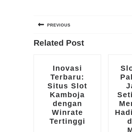
Navigasi
PREVIOUS
pos
Previous
Related Post
post:
Inovasi
Sl
Terbaru:
Pa
Situs Slot
J
Kamboja
Set
dengan
Me
Winrate
Had
Inovasi
Tertinggi
Terbaru: