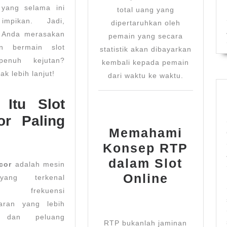
 yang selama ini
total uang yang
mpikan. Jadi,
dipertaruhkan oleh
 Anda merasakan
pemain yang secara
an bermain slot
statistik akan dibayarkan
enuh kejutan?
kembali kepada pemain
ak lebih lanjut!
dari waktu ke waktu.
 Itu Slot
or Paling
Memahami
?
Konsep RTP
dalam Slot
cor
adalah mesin
Online
yang terkenal
n frekuensi
aran yang lebih
g dan peluang
RTP bukanlah jaminan