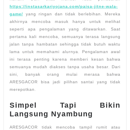
Cepat
https://instasarkariyojana.com/paisa-jitne-wala-
game/
yang ringan dan tidak berlebihan. Mereka
akhirnya mencoba masuk hanya untuk melihat
seperti apa pengalaman yang ditawarkan. Saat
pertama kali mencoba, semuanya terasa langsung
jalan tanpa hambatan sehingga tidak butuh waktu
lama untuk memahami alurnya. Pengalaman awal
ini terasa penting karena memberi kesan bahwa
semuanya mudah diakses tanpa usaha besar. Dari
sini, banyak orang mulai merasa bahwa
ARESGACOR bisa jadi pilihan santai yang tidak
merepotkan.
Simpel Tapi Bikin
Langsung Nyambung
ARESGACOR tidak mencoba tampil rumit atau