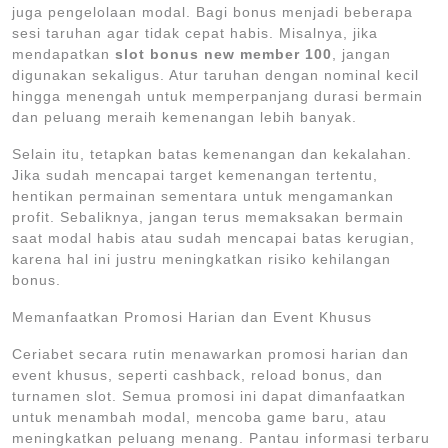
juga pengelolaan modal. Bagi bonus menjadi beberapa
sesi taruhan agar tidak cepat habis. Misalnya, jika
mendapatkan
slot bonus new member 100
, jangan
digunakan sekaligus. Atur taruhan dengan nominal kecil
hingga menengah untuk memperpanjang durasi bermain
dan peluang meraih kemenangan lebih banyak.
Selain itu, tetapkan batas kemenangan dan kekalahan.
Jika sudah mencapai target kemenangan tertentu,
hentikan permainan sementara untuk mengamankan
profit. Sebaliknya, jangan terus memaksakan bermain
saat modal habis atau sudah mencapai batas kerugian,
karena hal ini justru meningkatkan risiko kehilangan
bonus.
Memanfaatkan Promosi Harian dan Event Khusus
Ceriabet secara rutin menawarkan promosi harian dan
event khusus, seperti cashback, reload bonus, dan
turnamen slot. Semua promosi ini dapat dimanfaatkan
untuk menambah modal, mencoba game baru, atau
meningkatkan peluang menang. Pantau informasi terbaru