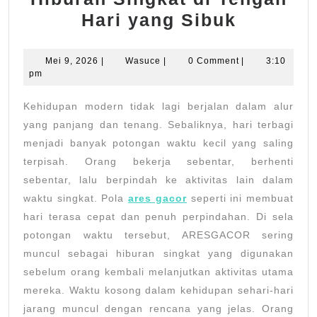
ARESG
Hari yang Sibuk
Menyisi
Hiburan
Mei
Wasuce
Mei 9, 2026
|
Wasuce
|
0 Comment
|
3:10
9,
pm
Singkat
2026
di
Kehidupan modern tidak lagi berjalan dalam alur
Tengah
yang panjang dan tenang. Sebaliknya, hari terbagi
Hari
menjadi banyak potongan waktu kecil yang saling
terpisah. Orang bekerja sebentar, berhenti
yang
sebentar, lalu berpindah ke aktivitas lain dalam
Sibuk
waktu singkat. Pola
ares gacor
seperti ini membuat
hari terasa cepat dan penuh perpindahan. Di sela
potongan waktu tersebut, ARESGACOR sering
muncul sebagai hiburan singkat yang digunakan
sebelum orang kembali melanjutkan aktivitas utama
mereka. Waktu kosong dalam kehidupan sehari-hari
jarang muncul dengan rencana yang jelas. Orang