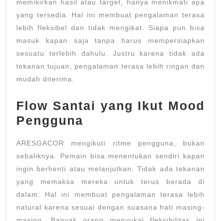
memikirkan hasil atau target, hanya menikmati apa
yang tersedia. Hal ini membuat pengalaman terasa
lebih fleksibel dan tidak mengikat. Siapa pun bisa
masuk kapan saja tanpa harus mempersiapkan
sesuatu terlebih dahulu. Justru karena tidak ada
tekanan tujuan, pengalaman terasa lebih ringan dan
mudah diterima.
Flow Santai yang Ikut Mood
Pengguna
ARESGACOR mengikuti ritme pengguna, bukan
sebaliknya. Pemain bisa menentukan sendiri kapan
ingin berhenti atau melanjutkan. Tidak ada tekanan
yang memaksa mereka untuk terus berada di
dalam. Hal ini membuat pengalaman terasa lebih
natural karena sesuai dengan suasana hati masing-
masing. Banyak orang menyukai fleksibilitas ini