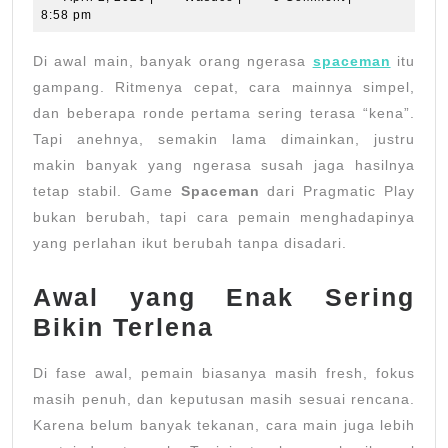
2,
8:58 pm
Mudah
2026
di
Di awal main, banyak orang ngerasa
spaceman
itu
Awal
gampang. Ritmenya cepat, cara mainnya simpel,
Tapi
dan beberapa ronde pertama sering terasa “kena”.
Tapi anehnya, semakin lama dimainkan, justru
Sulit
makin banyak yang ngerasa susah jaga hasilnya
Dijaga
tetap stabil. Game
Spaceman
dari
Pragmatic Play
bukan berubah, tapi cara pemain menghadapinya
yang perlahan ikut berubah tanpa disadari.
Awal yang Enak Sering
Bikin Terlena
Di fase awal, pemain biasanya masih fresh, fokus
masih penuh, dan keputusan masih sesuai rencana.
Karena belum banyak tekanan, cara main juga lebih