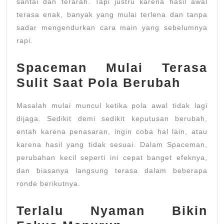
santai dan terarah. Tapi justru karena hasil awal
terasa enak, banyak yang mulai terlena dan tanpa
sadar mengendurkan cara main yang sebelumnya
rapi.
Spaceman Mulai Terasa
Sulit Saat Pola Berubah
Masalah mulai muncul ketika pola awal tidak lagi
dijaga. Sedikit demi sedikit keputusan berubah,
entah karena penasaran, ingin coba hal lain, atau
karena hasil yang tidak sesuai. Dalam Spaceman,
perubahan kecil seperti ini cepat banget efeknya,
dan biasanya langsung terasa dalam beberapa
ronde berikutnya.
Terlalu Nyaman Bikin