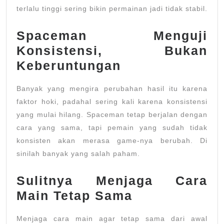
terlalu tinggi sering bikin permainan jadi tidak stabil.
Spaceman Menguji
Konsistensi, Bukan
Keberuntungan
Banyak yang mengira perubahan hasil itu karena
faktor hoki, padahal sering kali karena konsistensi
yang mulai hilang. Spaceman tetap berjalan dengan
cara yang sama, tapi pemain yang sudah tidak
konsisten akan merasa game-nya berubah. Di
sinilah banyak yang salah paham.
Sulitnya Menjaga Cara
Main Tetap Sama
Menjaga cara main agar tetap sama dari awal