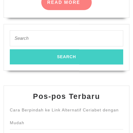
READ
READ MORE
MORE
Search
for:
Pos-pos Terbaru
Cara Berpindah ke Link Alternatif Ceriabet dengan
Mudah