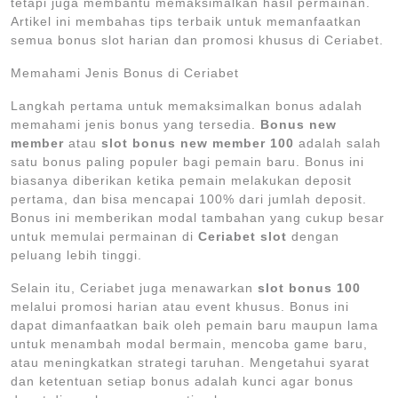
tetapi juga membantu memaksimalkan hasil permainan.
Artikel ini membahas tips terbaik untuk memanfaatkan
semua bonus slot harian dan promosi khusus di Ceriabet.
Memahami Jenis Bonus di Ceriabet
Langkah pertama untuk memaksimalkan bonus adalah
memahami jenis bonus yang tersedia.
Bonus new
member
atau
slot bonus new member 100
adalah salah
satu bonus paling populer bagi pemain baru. Bonus ini
biasanya diberikan ketika pemain melakukan deposit
pertama, dan bisa mencapai 100% dari jumlah deposit.
Bonus ini memberikan modal tambahan yang cukup besar
untuk memulai permainan di
Ceriabet slot
dengan
peluang lebih tinggi.
Selain itu, Ceriabet juga menawarkan
slot bonus 100
melalui promosi harian atau event khusus. Bonus ini
dapat dimanfaatkan baik oleh pemain baru maupun lama
untuk menambah modal bermain, mencoba game baru,
atau meningkatkan strategi taruhan. Mengetahui syarat
dan ketentuan setiap bonus adalah kunci agar bonus