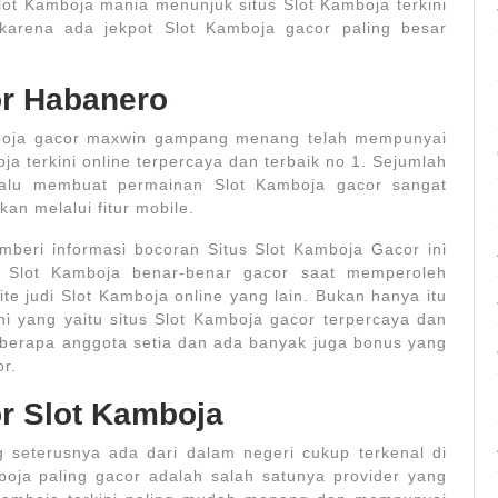
Slot Kamboja mania menunjuk situs Slot Kamboja terkini
karena ada jekpot Slot Kamboja gacor paling besar
or Habanero
amboja gacor maxwin gampang menang telah mempunyai
 terkini online terpercaya dan terbaik no 1. Sejumlah
elalu membuat permainan Slot Kamboja gacor sangat
n melalui fitur mobile.
eri informasi bocoran Situs Slot Kamboja Gacor ini
 Slot Kamboja benar-benar gacor saat memperoleh
e judi Slot Kamboja online yang lain. Bukan hanya itu
ni yang yaitu situs Slot Kamboja gacor terpercaya dan
eberapa anggota setia dan ada banyak juga bonus yang
r.
r Slot Kamboja
seterusnya ada dari dalam negeri cukup terkenal di
boja paling gacor adalah salah satunya provider yang