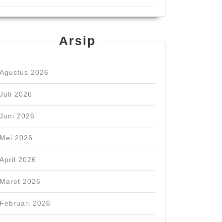
Arsip
Agustus 2026
Juli 2026
Juni 2026
Mei 2026
April 2026
Maret 2026
Februari 2026