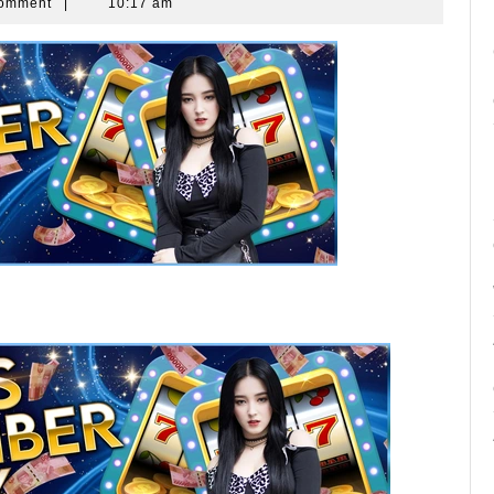
omment
|
10:17 am