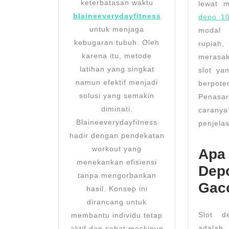
keterbatasan waktu
lewat 
blaineeverydayfitness
depo 1
untuk menjaga
modal 
kebugaran tubuh. Oleh
rupiah,
karena itu, metode
merasak
latihan yang singkat
slot ya
namun efektif menjadi
berpote
solusi yang semakin
Penas
diminati.
carany
Blaineeverydayfitness
penjela
hadir dengan pendekatan
workout yang
Apa
menekankan efisiensi
De
tanpa mengorbankan
Gac
hasil. Konsep ini
dirancang untuk
Slot d
membantu individu tetap
adalah 
aktif dan sehat meskipun