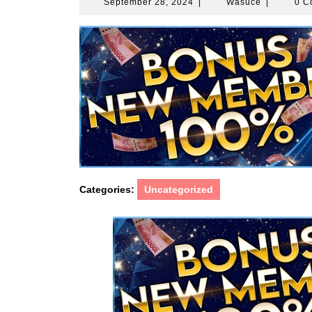
September
Wasuce
September 28, 2024
|
Wasuce
|
0 C
28,
2024
Categories:
Uncategorized