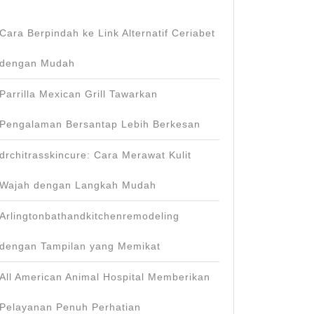
Cara Berpindah ke Link Alternatif Ceriabet
dengan Mudah
Parrilla Mexican Grill Tawarkan
Pengalaman Bersantap Lebih Berkesan
drchitrasskincure: Cara Merawat Kulit
Wajah dengan Langkah Mudah
Arlingtonbathandkitchenremodeling
dengan Tampilan yang Memikat
All American Animal Hospital Memberikan
Pelayanan Penuh Perhatian