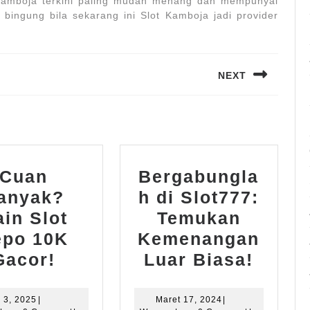
t Kamboja terkini paling mudah menang dan mempunyai
 bingung bila sekarang ini Slot Kamboja jadi provider
NEXT
Next
post:
Cuan
Bergabungla
anyak?
h di Slot777:
in Slot
Temukan
epo 10K
Kemenangan
Cuan
Berga
Gacor!
Luar Biasa!
Banyak?
di
Main
Slot7
April
Maret
l 3, 2025
|
Maret 17, 2024
|