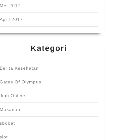
Mei 2017
April 2017
Kategori
Berita Kesehatan
Gates Of Olympus
Judi Online
Makanan
sbobet
slot