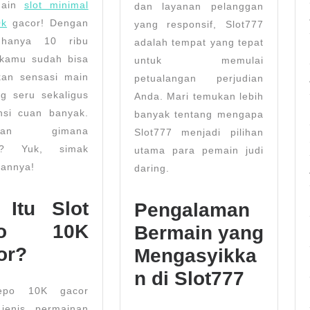
main
slot minimal
dan layanan pelanggan
0k
gacor! Dengan
yang responsif, Slot777
hanya 10 ribu
adalah tempat yang tepat
 kamu sudah bisa
untuk memulai
an sensasi main
petualangan perjudian
ng seru sekaligus
Anda. Mari temukan lebih
nsi cuan banyak.
banyak tentang mengapa
aran gimana
Slot777 menjadi pilihan
a? Yuk, simak
utama para pemain judi
sannya!
daring.
 Itu Slot
Pengalaman
po 10K
Bermain yang
or?
Mengasyikka
n di Slot777
epo 10K gacor
jenis permainan