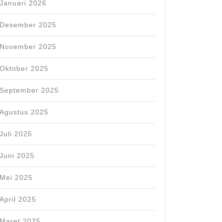
Januari 2026
Desember 2025
November 2025
Oktober 2025
September 2025
Agustus 2025
Juli 2025
Juni 2025
Mei 2025
April 2025
Maret 2025