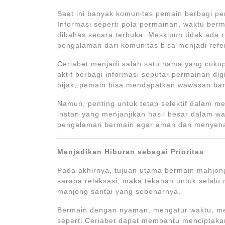
Saat ini banyak komunitas pemain berbagi pe
Informasi seperti pola permainan, waktu berm
dibahas secara terbuka. Meskipun tidak ada r
pengalaman dari komunitas bisa menjadi refe
Ceriabet menjadi salah satu nama yang cuku
aktif berbagi informasi seputar permainan di
bijak, pemain bisa mendapatkan wawasan ba
Namun, penting untuk tetap selektif dalam m
instan yang menjanjikan hasil besar dalam w
pengalaman bermain agar aman dan menyen
Menjadikan Hiburan sebagai Prioritas
Pada akhirnya, tujuan utama bermain mahjong
sarana relaksasi, maka tekanan untuk selalu m
mahjong santai yang sebenarnya.
Bermain dengan nyaman, mengatur waktu, mem
seperti Ceriabet dapat membantu menciptaka