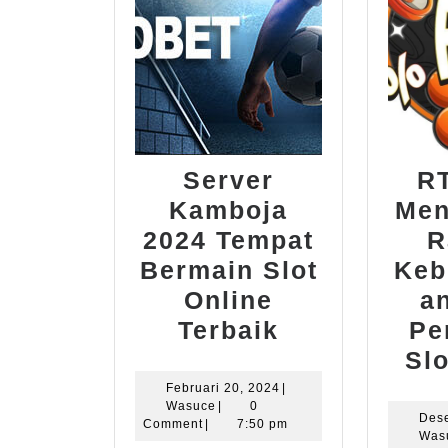
Server
RT
Kamboja
Men
2024 Tempat
R
Bermain Slot
Keb
Online
a
Server
Terbaik
Pe
Kamboja
Slo
2024
Februari
Februari 20, 2024
|
Wasuce
20,
Wasuce
|
0
Tempat
Des
2024
Comment
|
7:50 pm
Was