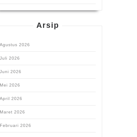
Arsip
Agustus 2026
Juli 2026
Juni 2026
Mei 2026
April 2026
Maret 2026
Februari 2026