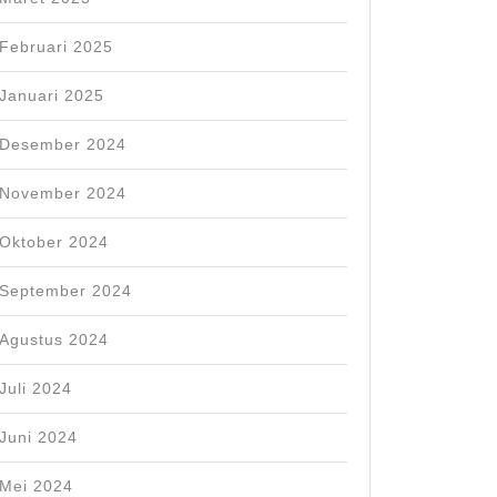
Februari 2025
Januari 2025
Desember 2024
November 2024
Oktober 2024
September 2024
Agustus 2024
Juli 2024
Juni 2024
Mei 2024