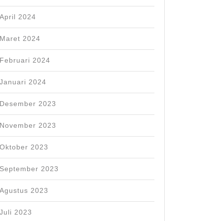
April 2024
Maret 2024
Februari 2024
Januari 2024
Desember 2023
November 2023
Oktober 2023
September 2023
Agustus 2023
Juli 2023