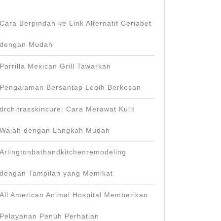
Cara Berpindah ke Link Alternatif Ceriabet
dengan Mudah
Parrilla Mexican Grill Tawarkan
Pengalaman Bersantap Lebih Berkesan
drchitrasskincure: Cara Merawat Kulit
Wajah dengan Langkah Mudah
Arlingtonbathandkitchenremodeling
dengan Tampilan yang Memikat
All American Animal Hospital Memberikan
Pelayanan Penuh Perhatian