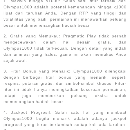
1. Maxwin hingga x1000: Salah satu fitur terbaik dari
Olympus1000 adalah potensi kemenangan hingga x1000
lipat dari taruhan Anda. Dengan RTP yang tinggi dan
volatilitas yang baik, permainan ini menawarkan peluang
besar untuk memenangkan hadiah besar.
2. Grafis yang Memukau: Pragmatic Play tidak pernah
mengecewakan dalam hal desain grafis, dan
Olympus1000 tidak terkecuali. Dengan detail yang indah
dan animasi yang halus, game ini akan memukau Anda
sejak awal.
3. Fitur Bonus yang Menarik: Olympus1000 dilengkapi
dengan berbagai fitur bonus yang menarik, seperti
respins, putaran gratis, dan simbol-simbol khusus. Fitur-
fitur ini tidak hanya meningkatkan keseruan permainan,
tetapi juga memberikan peluang ekstra untuk
memenangkan hadiah besar.
4. Jackpot Progresif: Salah satu hal yang membuat
Olympus1000 begitu menarik adalah adanya jackpot
progresif yang terus bertambah setiap kali ada taruhan.