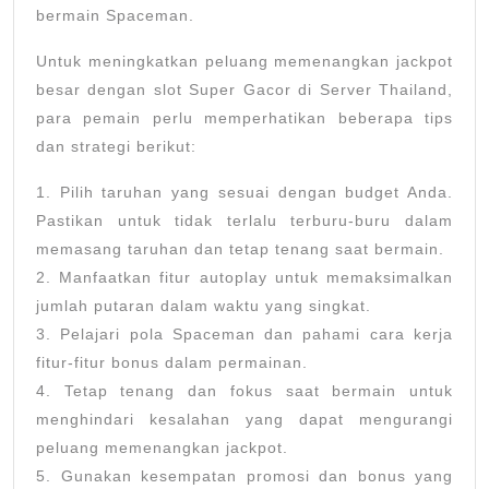
bermain Spaceman.
Untuk meningkatkan peluang memenangkan jackpot
besar dengan slot Super Gacor di Server Thailand,
para pemain perlu memperhatikan beberapa tips
dan strategi berikut:
1. Pilih taruhan yang sesuai dengan budget Anda.
Pastikan untuk tidak terlalu terburu-buru dalam
memasang taruhan dan tetap tenang saat bermain.
2. Manfaatkan fitur autoplay untuk memaksimalkan
jumlah putaran dalam waktu yang singkat.
3. Pelajari pola Spaceman dan pahami cara kerja
fitur-fitur bonus dalam permainan.
4. Tetap tenang dan fokus saat bermain untuk
menghindari kesalahan yang dapat mengurangi
peluang memenangkan jackpot.
5. Gunakan kesempatan promosi dan bonus yang