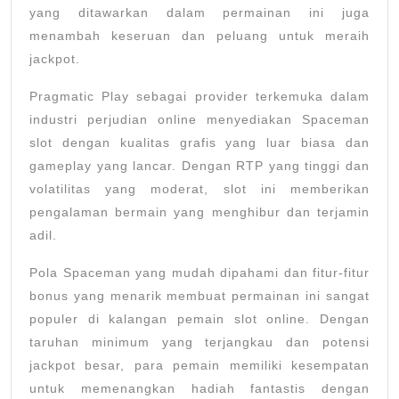
yang ditawarkan dalam permainan ini juga
menambah keseruan dan peluang untuk meraih
jackpot.
Pragmatic Play sebagai provider terkemuka dalam
industri perjudian online menyediakan Spaceman
slot dengan kualitas grafis yang luar biasa dan
gameplay yang lancar. Dengan RTP yang tinggi dan
volatilitas yang moderat, slot ini memberikan
pengalaman bermain yang menghibur dan terjamin
adil.
Pola Spaceman yang mudah dipahami dan fitur-fitur
bonus yang menarik membuat permainan ini sangat
populer di kalangan pemain slot online. Dengan
taruhan minimum yang terjangkau dan potensi
jackpot besar, para pemain memiliki kesempatan
untuk memenangkan hadiah fantastis dengan