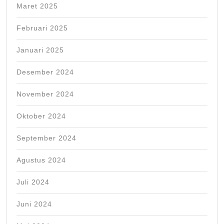
Maret 2025
Februari 2025
Januari 2025
Desember 2024
November 2024
Oktober 2024
September 2024
Agustus 2024
Juli 2024
Juni 2024