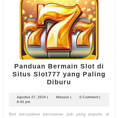
Panduan Bermain Slot di
Situs Slot777 yang Paling
Panduan
Diburu
Bermain
Slot
Agustus
Wasuce
Agustus 27, 2024
|
Wasuce
|
0 Comment
|
27,
8:45 pm
di
2024
Situs
Slot merupakan permainan judi yang populer di