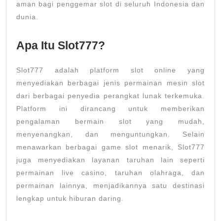
aman bagi penggemar slot di seluruh Indonesia dan
dunia.
Apa Itu Slot777?
Slot777 adalah platform slot online yang
menyediakan berbagai jenis permainan mesin slot
dari berbagai penyedia perangkat lunak terkemuka.
Platform ini dirancang untuk memberikan
pengalaman bermain slot yang mudah,
menyenangkan, dan menguntungkan. Selain
menawarkan berbagai game slot menarik, Slot777
juga menyediakan layanan taruhan lain seperti
permainan live casino, taruhan olahraga, dan
permainan lainnya, menjadikannya satu destinasi
lengkap untuk hiburan daring.