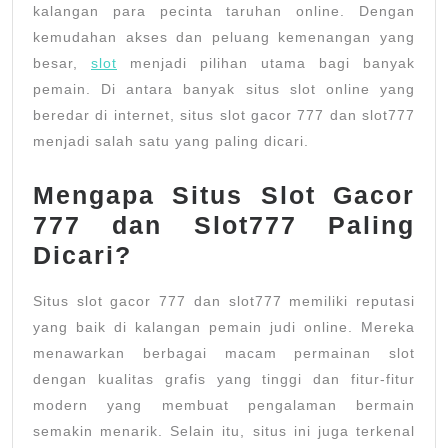
Slot777
kalangan para pecinta taruhan online. Dengan
yang
kemudahan akses dan peluang kemenangan yang
besar,
slot
menjadi pilihan utama bagi banyak
Paling
pemain. Di antara banyak situs slot online yang
Diburu
beredar di internet, situs slot gacor 777 dan slot777
menjadi salah satu yang paling dicari.
Mengapa Situs Slot Gacor
777 dan Slot777 Paling
Dicari?
Situs slot gacor 777 dan slot777 memiliki reputasi
yang baik di kalangan pemain judi online. Mereka
menawarkan berbagai macam permainan slot
dengan kualitas grafis yang tinggi dan fitur-fitur
modern yang membuat pengalaman bermain
semakin menarik. Selain itu, situs ini juga terkenal