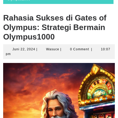
Rahasia Sukses di Gates of
Olympus: Strategi Bermain
Olympus1000
Juni
Wasuce
Juni 22, 2024
|
Wasuce
|
0 Comment
|
10:07
22,
pm
2024