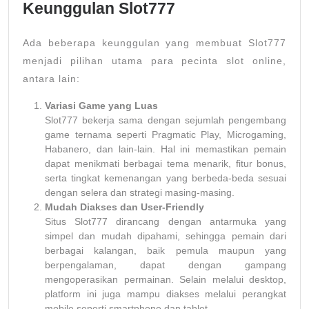
Keunggulan Slot777
Ada beberapa keunggulan yang membuat Slot777
menjadi pilihan utama para pecinta slot online,
antara lain:
Variasi Game yang Luas
Slot777 bekerja sama dengan sejumlah pengembang
game ternama seperti Pragmatic Play, Microgaming,
Habanero, dan lain-lain. Hal ini memastikan pemain
dapat menikmati berbagai tema menarik, fitur bonus,
serta tingkat kemenangan yang berbeda-beda sesuai
dengan selera dan strategi masing-masing.
Mudah Diakses dan User-Friendly
Situs Slot777 dirancang dengan antarmuka yang
simpel dan mudah dipahami, sehingga pemain dari
berbagai kalangan, baik pemula maupun yang
berpengalaman, dapat dengan gampang
mengoperasikan permainan. Selain melalui desktop,
platform ini juga mampu diakses melalui perangkat
mobile seperti smartphone dan tablet.