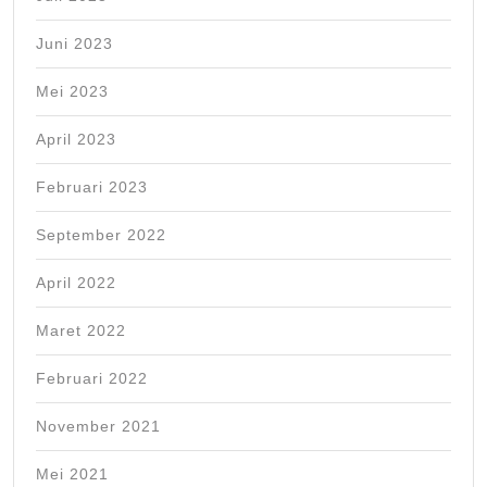
Juni 2023
Mei 2023
April 2023
Februari 2023
September 2022
April 2022
Maret 2022
Februari 2022
November 2021
Mei 2021