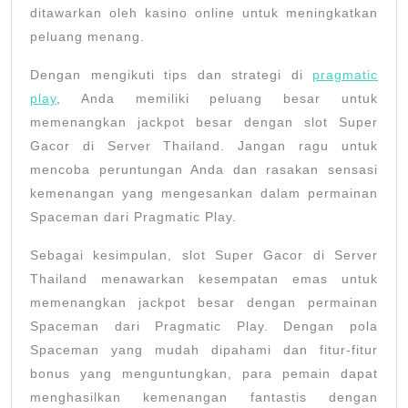
ditawarkan oleh kasino online untuk meningkatkan
peluang menang.
Dengan mengikuti tips dan strategi di
pragmatic
play
, Anda memiliki peluang besar untuk
memenangkan jackpot besar dengan slot Super
Gacor di Server Thailand. Jangan ragu untuk
mencoba peruntungan Anda dan rasakan sensasi
kemenangan yang mengesankan dalam permainan
Spaceman dari Pragmatic Play.
Sebagai kesimpulan, slot Super Gacor di Server
Thailand menawarkan kesempatan emas untuk
memenangkan jackpot besar dengan permainan
Spaceman dari Pragmatic Play. Dengan pola
Spaceman yang mudah dipahami dan fitur-fitur
bonus yang menguntungkan, para pemain dapat
menghasilkan kemenangan fantastis dengan