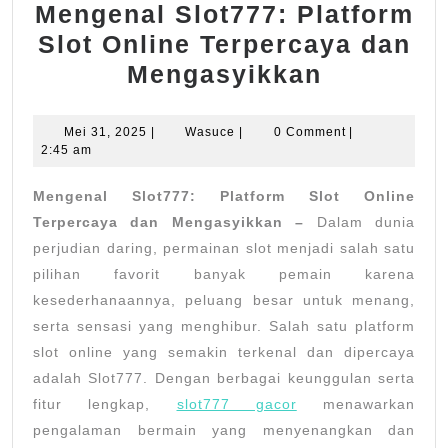
Mengenal Slot777: Platform
Slot Online Terpercaya dan
Mengena
Mengasyikkan
Slot777:
Platform
Mei
Wasuce
Mei 31, 2025
|
Wasuce
|
0 Comment
|
31,
2:45 am
Slot
2025
Online
Mengenal Slot777: Platform Slot Online
Terperca
Terpercaya dan Mengasyikkan –
Dalam dunia
dan
perjudian daring, permainan slot menjadi salah satu
pilihan favorit banyak pemain karena
Mengasy
kesederhanaannya, peluang besar untuk menang,
serta sensasi yang menghibur. Salah satu platform
slot online yang semakin terkenal dan dipercaya
adalah Slot777. Dengan berbagai keunggulan serta
fitur lengkap,
slot777 gacor
menawarkan
pengalaman bermain yang menyenangkan dan