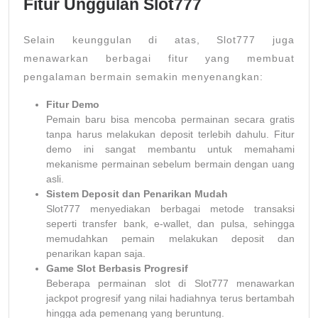
Fitur Unggulan Slot777
Selain keunggulan di atas, Slot777 juga
menawarkan berbagai fitur yang membuat
pengalaman bermain semakin menyenangkan:
Fitur Demo
Pemain baru bisa mencoba permainan secara gratis
tanpa harus melakukan deposit terlebih dahulu. Fitur
demo ini sangat membantu untuk memahami
mekanisme permainan sebelum bermain dengan uang
asli.
Sistem Deposit dan Penarikan Mudah
Slot777 menyediakan berbagai metode transaksi
seperti transfer bank, e-wallet, dan pulsa, sehingga
memudahkan pemain melakukan deposit dan
penarikan kapan saja.
Game Slot Berbasis Progresif
Beberapa permainan slot di Slot777 menawarkan
jackpot progresif yang nilai hadiahnya terus bertambah
hingga ada pemenang yang beruntung.