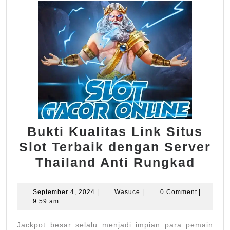
Bukti Kualitas Link Situs
Slot Terbaik dengan Server
Bukt
Thailand Anti Rungkad
Kual
Link
September
Wasuce
September 4, 2024
|
Wasuce
|
0 Comment
|
4,
9:59 am
Situ
2024
Slot
Jackpot besar selalu menjadi impian para pemain