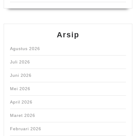
Arsip
Agustus 2026
Juli 2026
Juni 2026
Mei 2026
April 2026
Maret 2026
Februari 2026