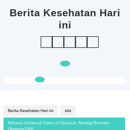
Skip
to
Berita Kesehatan Hari
content
ini
Open
Button
Berita Kesehatan Hari ini
slot
Rahasia Sukses di Gates of Olympus: Strategi Bermain
Olympus1000