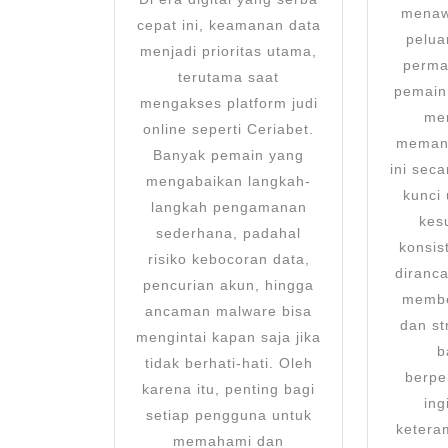
Login
menaw
cepat ini, keamanan data
Ceriabet
pelua
menjadi prioritas utama,
agar
perma
terutama saat
pemain
Data
mengakses platform judi
me
Tetap
online seperti Ceriabet.
memanf
Kokoh
Banyak pemain yang
ini sec
mengabaikan langkah-
dan
kunci
langkah pengamanan
Terlindung
kes
sederhana, padahal
konsis
risiko kebocoran data,
diranc
pencurian akun, hingga
membe
ancaman malware bisa
dan st
mengintai kapan saja jika
b
tidak berhati-hati. Oleh
berpe
karena itu, penting bagi
in
setiap pengguna untuk
ketera
memahami dan