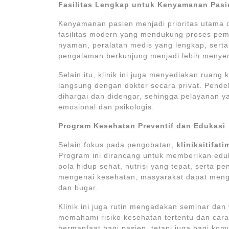
Fasilitas Lengkap untuk Kenyamanan Pasi
Kenyamanan pasien menjadi prioritas utama 
fasilitas modern yang mendukung proses pem
nyaman, peralatan medis yang lengkap, sert
pengalaman berkunjung menjadi lebih menye
Selain itu, klinik ini juga menyediakan ruan
langsung dengan dokter secara privat. Pende
dihargai dan didengar, sehingga pelayanan yan
emosional dan psikologis.
Program Kesehatan Preventif dan Edukasi
Selain fokus pada pengobatan,
kliniksitifat
Program ini dirancang untuk memberikan ed
pola hidup sehat, nutrisi yang tepat, serta
mengenai kesehatan, masyarakat dapat mengam
dan bugar.
Klinik ini juga rutin mengadakan seminar d
memahami risiko kesehatan tertentu dan cara
bermanfaat bagi pasien, tetapi juga bagi ko