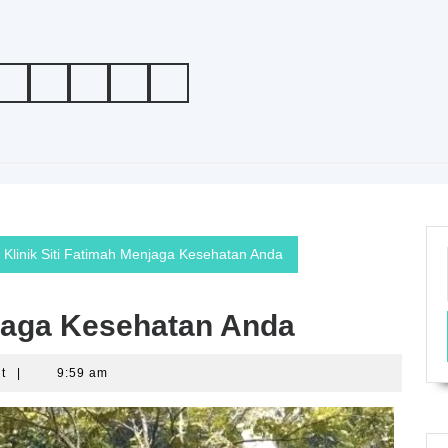
Klinik Siti Fatimah Menjaga Kesehatan Anda
njaga Kesehatan Anda
nt
|
9:59 am