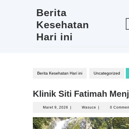
Skip
to
Berita
content
Kesehatan
Hari ini
Berita Kesehatan Hari ini
Uncategorized
Klinik Siti Fatimah Me
Maret
Wasuce
Maret 9, 2026
|
Wasuce
|
0 Comme
9,
2026