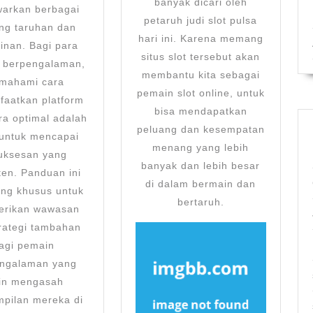
banyak dicari oleh
arkan berbagai
petaruh judi slot pulsa
ng taruhan dan
hari ini. Karena memang
inan. Bagi para
situs slot tersebut akan
 berpengalaman,
membantu kita sebagai
mahami cara
pemain slot online, untuk
aatkan platform
bisa mendapatkan
ara optimal adalah
peluang dan kesempatan
 untuk mencapai
menang yang lebih
i
uksesan yang
banyak dan lebih besar
ten. Panduan ini
di dalam bermain dan
ang khusus untuk
bertaruh.
rikan wawasan
rategi tambahan
agi pemain
ngalaman yang
gin mengasah
mpilan mereka di