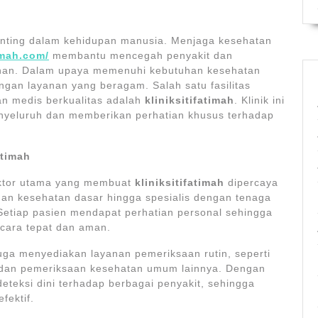
enting dalam kehidupan manusia. Menjaga kesehatan
imah.com/
membantu mencegah penyakit dan
ruhan. Dalam upaya memenuhi kebutuhan kesehatan
engan layanan yang beragam. Salah satu fasilitas
n medis berkualitas adalah
kliniksitifatimah
. Klinik ini
nyeluruh dan memberikan perhatian khusus terhadap
atimah
faktor utama yang membuat
kliniksitifatimah
dipercaya
anan kesehatan dasar hingga spesialis dengan tenaga
Setiap pasien mendapat perhatian personal sehingga
ecara tepat dan aman.
 juga menyediakan layanan pemeriksaan rutin, seperti
, dan pemeriksaan kesehatan umum lainnya. Dengan
eteksi dini terhadap berbagai penyakit, sehingga
fektif.