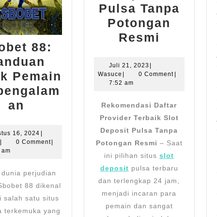
Pulsa Tanpa
Potongan
Rekomen
Resmi
obet 88:
Daftar
anduan
Provider
Juli
Juli 21, 2023
|
uk Pemain
Wasuce
21,
Wasuce
|
0 Comment
|
Terbaik
2023
7:52 am
pengalam
Slot
Sbobet
an
Rekomendasi Daftar
Deposit
88:
Provider Terbaik Slot
Pulsa
Deposit Pulsa Tanpa
Panduan
Agustus
tus 16, 2024
|
Tanpa
Wasuce
16,
|
0 Comment
|
Potongan Resmi
– Saat
un
untuk
Potonga
2024
4 am
ini pilihan situs
slot
Pemain
Resmi
deposit
pulsa terbaru
dunia perjudian
Berpengalaman
dan terlengkap 24 jam,
 Sbobet 88 dikenal
menjadi incaran para
 salah satu situs
pemain dan sangat
la terkemuka yang