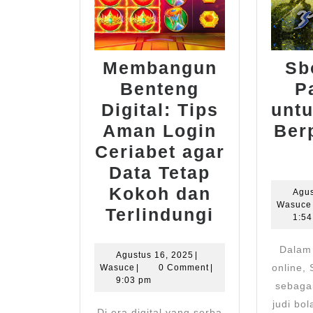
Membangun
Sb
Benteng
P
Digital: Tips
unt
Aman Login
Ber
Ceriabet agar
Data Tetap
Kokoh dan
Agus
Wasuce
Membang
Terlindungi
1:5
Benteng
Dalam 
Digital:
Agustus
Agustus 16, 2025
|
Wasuce
16,
online,
Wasuce
|
0 Comment
|
Tips
2025
9:03 pm
sebagai
Aman
judi bo
Di era digital yang serba