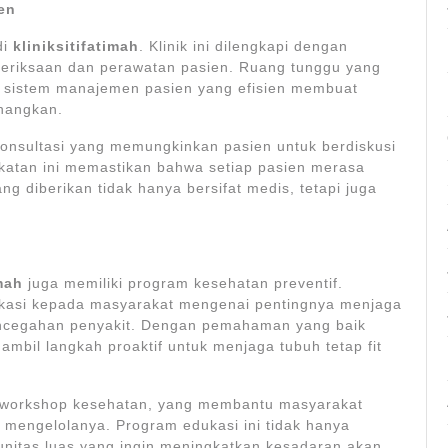
en
di
kliniksitifatimah
. Klinik ini dilengkapi dengan
eriksaan dan perawatan pasien. Ruang tunggu yang
a sistem manajemen pasien yang efisien membuat
nangkan.
g konsultasi yang memungkinkan pasien untuk berdiskusi
katan ini memastikan bahwa setiap pasien merasa
g diberikan tidak hanya bersifat medis, tetapi juga
imah
juga memiliki program kesehatan preventif.
ukasi kepada masyarakat mengenai pentingnya menjaga
 pencegahan penyakit. Dengan pemahaman yang baik
bil langkah proaktif untuk menjaga tubuh tetap fit
an workshop kesehatan, yang membantu masyarakat
 mengelolanya. Program edukasi ini tidak hanya
munitas luas yang ingin meningkatkan kesadaran akan