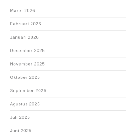
Maret 2026
Februari 2026
Januari 2026
Desember 2025
November 2025
Oktober 2025
September 2025
Agustus 2025
Juli 2025
Juni 2025