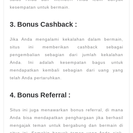
kesempatan untuk bermain.
3. Bonus Cashback :
Jika Anda mengalami kekalahan dalam bermain,
situs ini memberikan cashback sebagai
pengembalian sebagian dari jumlah kekalahan
Anda. Ini adalah kesempatan bagus untuk
mendapatkan kembali sebagian dari uang yang
telah Anda pertaruhkan.
4. Bonus Referral :
Situs ini juga menawarkan bonus referral, di mana
Anda bisa mendapatkan penghargaan jika berhasil
mengajak teman untuk bergabung dan bermain di