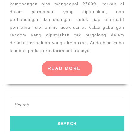
kemenangan bisa menggapai 2700%, terkait di
dalam permainan yang diputuskan, dan
perbandingan kemenangan untuk tiap alternatif
permainan slot online tidak sama. Kalau gabungan
random yang diputuskan tak tergolong dalam
definisi permainan yang ditetapkan, Anda bisa coba
kembali pada perputaran seterusnya.
READ
READ MORE
MORE
Search
for: