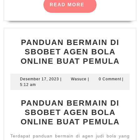
READ
READ MORE
MORE
PANDUAN BERMAIN DI
SBOBET AGEN BOLA
PAN
ONLINE BUAT PEMULA
BER
DI
Desember
Wasuce
Desember 17, 2023
|
Wasuce
|
0 Comment
|
17,
5:12 am
SBO
2023
AGE
PANDUAN BERMAIN DI
BOL
SBOBET AGEN BOLA
ONL
ONLINE BUAT PEMULA
BUA
PEM
Terdapat panduan bermain di agen judi bola yang