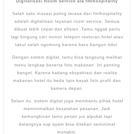
Digitalisasi Room Service ala fmlhospitality
Salah satu inovasi paling terasa dari fmlhospitality
adalah digitalisasi layanan room service. Semua
dibuat lebih cepat dan efisien. Tamu nggak perlu
lagi bingung cari nomor telepon restoran hotel atau
takut salah ngomong karena baru bangun tidur.
Dengan sistem digital, tamu bisa langsung melihat
menu lengkap beserta foto makanan. Ini penting
banget. Karena kadang ekspektasi dan realita
makanan hotel itu beda tipis kayak foto profil dan
kamera depan.
Selain itu, sistem digital juga membantu pihak hotel
meminimalkan kesalahan pesanan. Jadi
kemungkinan tamu pesan jus alpukat tapi
datangnya sup ayam bisa ditekan seminimal
mungkin.