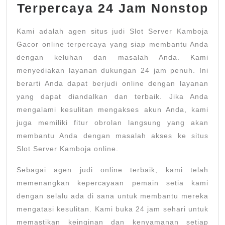
Te
Terpercaya 24 Jam Nonstop
Te
24
Kami adalah agen situs judi Slot Server Kamboja
J
Gacor online terpercaya yang siap membantu Anda
dengan keluhan dan masalah Anda. Kami
No
menyediakan layanan dukungan 24 jam penuh. Ini
berarti Anda dapat berjudi online dengan layanan
yang dapat diandalkan dan terbaik. Jika Anda
mengalami kesulitan mengakses akun Anda, kami
juga memiliki fitur obrolan langsung yang akan
membantu Anda dengan masalah akses ke situs
Slot Server Kamboja online.
Sebagai agen judi online terbaik, kami telah
memenangkan kepercayaan pemain setia kami
dengan selalu ada di sana untuk membantu mereka
mengatasi kesulitan. Kami buka 24 jam sehari untuk
memastikan keinginan dan kenyamanan setiap