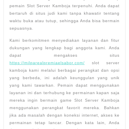
pemain Slot Server Kamboja terpenuhi. Anda dapat
bertaruh di situs judi kami tanpa khawatir tentang
waktu buka atau tutup, sehingga Anda bisa bermain
sepuasnya.
Kami berkomitmen menyediakan layanan dan fitur
dukungan yang lengkap bagi anggota kami. Anda
dapat mengakses situs
https://milparealpremiaelsabor.com/
slot server
kamboja kami melalui berbagai perangkat dan opsi
yang berbeda, ini adalah keunggulan yang unik
yang kami tawarkan. Pemain dapat menggunakan
layanan ini dan terhubung ke permainan kapan saja
mereka ingin bermain game Slot Server Kamboja
menggunakan perangkat favorit mereka. Bahkan
jika ada masalah dengan koneksi internet, akses ke
permainan tetap lancar. Dengan kata lain, Anda