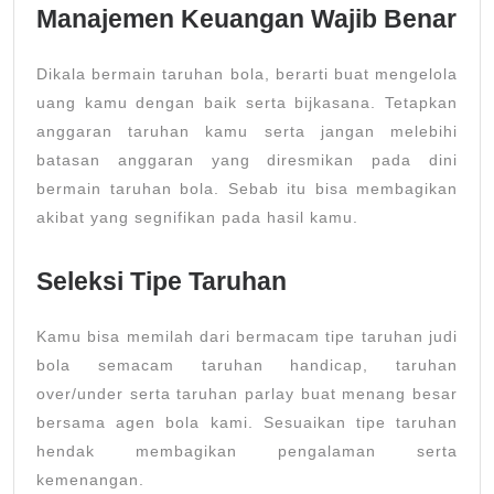
Manajemen Keuangan Wajib Benar
Dikala bermain taruhan bola, berarti buat mengelola
uang kamu dengan baik serta bijkasana. Tetapkan
anggaran taruhan kamu serta jangan melebihi
batasan anggaran yang diresmikan pada dini
bermain taruhan bola. Sebab itu bisa membagikan
akibat yang segnifikan pada hasil kamu.
Seleksi Tipe Taruhan
Kamu bisa memilah dari bermacam tipe taruhan judi
bola semacam taruhan handicap, taruhan
over/under serta taruhan parlay buat menang besar
bersama agen bola kami. Sesuaikan tipe taruhan
hendak membagikan pengalaman serta
kemenangan.