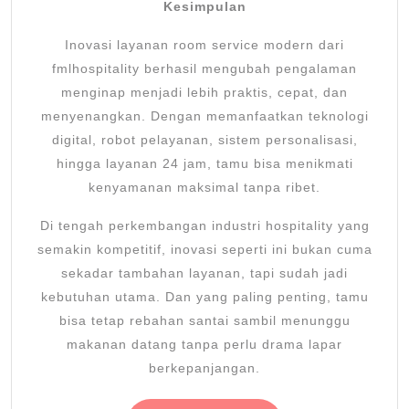
Kesimpulan
Inovasi layanan room service modern dari
fmlhospitality berhasil mengubah pengalaman
menginap menjadi lebih praktis, cepat, dan
menyenangkan. Dengan memanfaatkan teknologi
digital, robot pelayanan, sistem personalisasi,
hingga layanan 24 jam, tamu bisa menikmati
kenyamanan maksimal tanpa ribet.
Di tengah perkembangan industri hospitality yang
semakin kompetitif, inovasi seperti ini bukan cuma
sekadar tambahan layanan, tapi sudah jadi
kebutuhan utama. Dan yang paling penting, tamu
bisa tetap rebahan santai sambil menunggu
makanan datang tanpa perlu drama lapar
berkepanjangan.