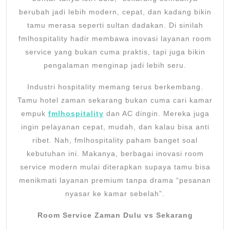
berubah jadi lebih modern, cepat, dan kadang bikin
tamu merasa seperti sultan dadakan. Di sinilah
fmlhospitality hadir membawa inovasi layanan room
service yang bukan cuma praktis, tapi juga bikin
pengalaman menginap jadi lebih seru.
Industri hospitality memang terus berkembang.
Tamu hotel zaman sekarang bukan cuma cari kamar
empuk
fmlhospitality
dan AC dingin. Mereka juga
ingin pelayanan cepat, mudah, dan kalau bisa anti
ribet. Nah, fmlhospitality paham banget soal
kebutuhan ini. Makanya, berbagai inovasi room
service modern mulai diterapkan supaya tamu bisa
menikmati layanan premium tanpa drama “pesanan
nyasar ke kamar sebelah”.
Room Service Zaman Dulu vs Sekarang