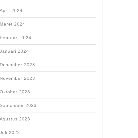
April 2024
Maret 2024
Februari 2024
Januari 2024
Desember 2023
November 2023
Oktober 2023
September 2023
n
Agustus 2023
Juli 2023
ya