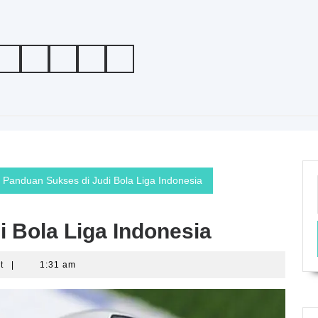
Panduan Sukses di Judi Bola Liga Indonesia
 Bola Liga Indonesia
nt
|
1:31 am