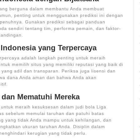
 yang berguna dalam membantu Anda membuat
Namun, penting untuk menggunakan prediksi ini dengan
epenuhnya. Gunakan prediksi sebagai panduan
nda sendiri tentang tim, performa pemain, dan faktor-
tandingan.
 Indonesia yang Terpercaya
terpercaya adalah langkah penting untuk meraih
ntuk memilih situs yang memiliki reputasi yang baik di
ang adil dan transparan. Periksa juga lisensi dan
ahwa dana Anda aman dan bahwa Anda akan
tif.
 dan Mematuhi Mereka
untuk meraih kesuksesan dalam judi bola Liga
as sebelum memulai taruhan dan patuhi batas
ng yang tidak Anda mampu untuk kehilangan, dan
ngkatkan ukuran taruhan Anda. Disiplin dalam
ghindari kerugian yang tidak perlu.