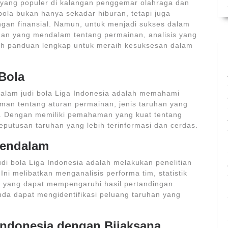
s yang populer di kalangan penggemar olahraga dan
bola bukan hanya sekadar hiburan, tetapi juga
an finansial. Namun, untuk menjadi sukses dalam
man yang mendalam tentang permainan, analisis yang
alah panduan lengkap untuk meraih kesuksesan dalam
Bola
alam judi bola Liga Indonesia adalah memahami
man tentang aturan permainan, jenis taruhan yang
n. Dengan memiliki pemahaman yang kuat tentang
eputusan taruhan yang lebih terinformasi dan cerdas.
Mendalam
di bola Liga Indonesia adalah melakukan penelitian
 melibatkan menganalisis performa tim, statistik
in yang dapat mempengaruhi hasil pertandingan.
da dapat mengidentifikasi peluang taruhan yang
Indonesia dengan Bijaksana