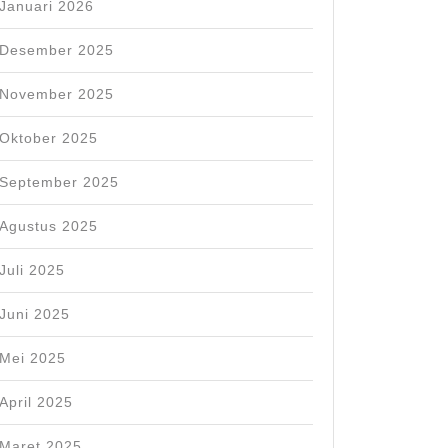
Januari 2026
Desember 2025
November 2025
Oktober 2025
September 2025
Agustus 2025
Juli 2025
Juni 2025
Mei 2025
April 2025
Maret 2025