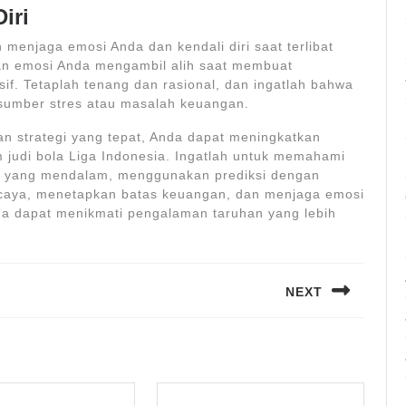
iri
h menjaga emosi Anda dan kendali diri saat terlibat
kan emosi Anda mengambil alih saat membuat
sif. Tetaplah tenang dan rasional, dan ingatlah bahwa
n sumber stres atau masalah keuangan.
n strategi yang tepat, Anda dapat meningkatkan
 judi bola Liga Indonesia. Ingatlah untuk memahami
an yang mendalam, menggunakan prediksi dengan
percaya, menetapkan batas keuangan, dan menjaga emosi
nda dapat menikmati pengalaman taruhan yang lebih
NEXT
Next
post: