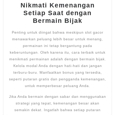
Nikmati Kemenangan
Setiap Saat dengan
Bermain Bijak
Penting untuk diingat bahwa meskipun slot gacor
menawarkan peluang lebih besar untuk menang,
permainan ini tetap bergantung pada
keberuntungan. Oleh karena itu, cara terbaik untuk
menikmati permainan adalah dengan bermain bijak.
Kelola modal Anda dengan hati-hati dan jangan
terburu-buru. Manfaatkan bonus yang tersedia,
seperti putaran gratis dan pengganda kemenangan,
untuk memperbesar peluang Anda.
Jika Anda bermain dengan sabar dan menggunakan
strategi yang tepat, kemenangan besar akan
semakin dekat. Ingatlah bahwa setiap putaran