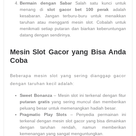
Bermain dengan Sabar
Salah satu kunci untuk
menang di
slot gacor bet 100 perak
adalah
kesabaran. Jangan terburu-buru untuk menaikkan
taruhan atau mengganti mesin slot. Cobalah untuk
menikmati setiap putaran dan biarkan keberuntungan
datang dengan sendirinya.
Mesin Slot Gacor yang Bisa Anda
Coba
Beberapa mesin slot yang sering dianggap gacor
dengan taruhan kecil adalah:
Sweet Bonanza
– Mesin slot ini terkenal dengan fitur
putaran gratis
yang sering muncul dan memberikan
peluang besar untuk memenangkan hadiah besar.
Pragmatic Play Slots
– Penyedia permainan ini
terkenal dengan mesin slot gacor yang bisa dimainkan
dengan taruhan rendah, namun memberikan
kemenangan yang sangat menguntungkan.