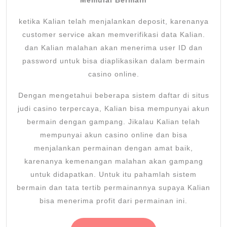
Memulai Bermain
ketika Kalian telah menjalankan deposit, karenanya
customer service akan memverifikasi data Kalian.
dan Kalian malahan akan menerima user ID dan
password untuk bisa diaplikasikan dalam bermain
casino online.
Dengan mengetahui beberapa sistem daftar di situs
judi casino terpercaya, Kalian bisa mempunyai akun
bermain dengan gampang. Jikalau Kalian telah
mempunyai akun casino online dan bisa
menjalankan permainan dengan amat baik,
karenanya kemenangan malahan akan gampang
untuk didapatkan. Untuk itu pahamlah sistem
bermain dan tata tertib permainannya supaya Kalian
bisa menerima profit dari permainan ini.