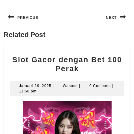
Navigasi
pos
PREVIOUS
NEXT
Previous
Next
Related Post
post:
post:
Slot Gacor dengan Bet 100
Slot
Perak
Gacor
dengan
Januari
Wasuce
Januari 19, 2025
|
Wasuce
|
0 Comment
|
19,
11:58 pm
Bet
2025
100
Perak