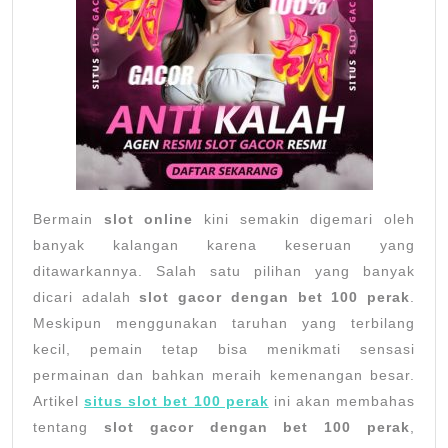
Bermain
slot online
kini semakin digemari oleh
banyak kalangan karena keseruan yang
ditawarkannya. Salah satu pilihan yang banyak
dicari adalah
slot gacor dengan bet 100 perak
.
Meskipun menggunakan taruhan yang terbilang
kecil, pemain tetap bisa menikmati sensasi
permainan dan bahkan meraih kemenangan besar.
Artikel
situs slot bet 100 perak
ini akan membahas
tentang
slot gacor dengan bet 100 perak
,