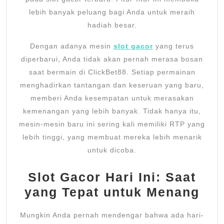
lebih banyak peluang bagi Anda untuk meraih
hadiah besar.
Dengan adanya mesin
slot gacor
yang terus
diperbarui, Anda tidak akan pernah merasa bosan
saat bermain di ClickBet88. Setiap permainan
menghadirkan tantangan dan keseruan yang baru,
memberi Anda kesempatan untuk merasakan
kemenangan yang lebih banyak. Tidak hanya itu,
mesin-mesin baru ini sering kali memiliki RTP yang
lebih tinggi, yang membuat mereka lebih menarik
untuk dicoba.
Slot Gacor Hari Ini: Saat
yang Tepat untuk Menang
Mungkin Anda pernah mendengar bahwa ada hari-