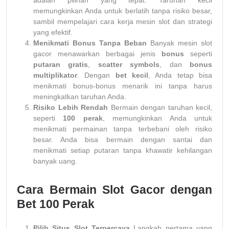
memungkinkan Anda untuk berlatih tanpa risiko besar,
sambil mempelajari cara kerja mesin slot dan strategi
yang efektif.
Menikmati Bonus Tanpa Beban
Banyak mesin slot
gacor menawarkan berbagai jenis
bonus
seperti
putaran gratis
,
scatter symbols
, dan
bonus
multiplikator
. Dengan
bet kecil
, Anda tetap bisa
menikmati bonus-bonus menarik ini tanpa harus
meningkatkan taruhan Anda.
Risiko Lebih Rendah
Bermain dengan taruhan kecil,
seperti
100 perak
, memungkinkan Anda untuk
menikmati permainan tanpa terbebani oleh risiko
besar. Anda bisa bermain dengan santai dan
menikmati setiap putaran tanpa khawatir kehilangan
banyak uang.
Cara Bermain Slot Gacor dengan
Bet 100 Perak
Pilih Situs Slot Terpercaya
Langkah pertama yang