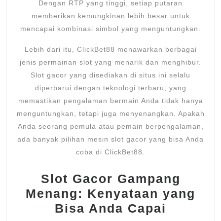
Dengan RTP yang tinggi, setiap putaran
memberikan kemungkinan lebih besar untuk
mencapai kombinasi simbol yang menguntungkan.
Lebih dari itu, ClickBet88 menawarkan berbagai
jenis permainan slot yang menarik dan menghibur.
Slot gacor yang disediakan di situs ini selalu
diperbarui dengan teknologi terbaru, yang
memastikan pengalaman bermain Anda tidak hanya
menguntungkan, tetapi juga menyenangkan. Apakah
Anda seorang pemula atau pemain berpengalaman,
ada banyak pilihan mesin slot gacor yang bisa Anda
coba di ClickBet88.
Slot Gacor Gampang
Menang: Kenyataan yang
Bisa Anda Capai