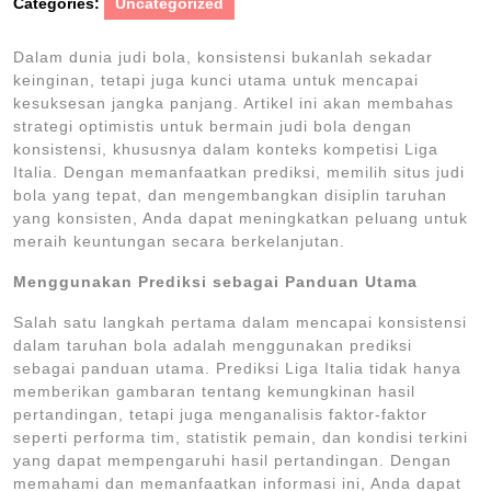
Categories:
Uncategorized
Dalam dunia judi bola, konsistensi bukanlah sekadar
keinginan, tetapi juga kunci utama untuk mencapai
kesuksesan jangka panjang. Artikel ini akan membahas
strategi optimistis untuk bermain judi bola dengan
konsistensi, khususnya dalam konteks kompetisi Liga
Italia. Dengan memanfaatkan prediksi, memilih situs judi
bola yang tepat, dan mengembangkan disiplin taruhan
yang konsisten, Anda dapat meningkatkan peluang untuk
meraih keuntungan secara berkelanjutan.
Menggunakan Prediksi sebagai Panduan Utama
Salah satu langkah pertama dalam mencapai konsistensi
dalam taruhan bola adalah menggunakan prediksi
sebagai panduan utama. Prediksi Liga Italia tidak hanya
memberikan gambaran tentang kemungkinan hasil
pertandingan, tetapi juga menganalisis faktor-faktor
seperti performa tim, statistik pemain, dan kondisi terkini
yang dapat mempengaruhi hasil pertandingan. Dengan
memahami dan memanfaatkan informasi ini, Anda dapat