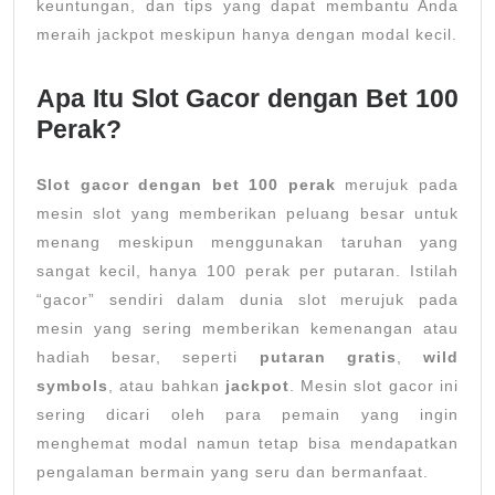
keuntungan, dan tips yang dapat membantu Anda
meraih jackpot meskipun hanya dengan modal kecil.
Apa Itu Slot Gacor dengan Bet 100
Perak?
Slot gacor dengan bet 100 perak
merujuk pada
mesin slot yang memberikan peluang besar untuk
menang meskipun menggunakan taruhan yang
sangat kecil, hanya 100 perak per putaran. Istilah
“gacor” sendiri dalam dunia slot merujuk pada
mesin yang sering memberikan kemenangan atau
hadiah besar, seperti
putaran gratis
,
wild
symbols
, atau bahkan
jackpot
. Mesin slot gacor ini
sering dicari oleh para pemain yang ingin
menghemat modal namun tetap bisa mendapatkan
pengalaman bermain yang seru dan bermanfaat.