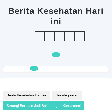
Skip
to
Berita Kesehatan Hari
content
ini
Open
Button
Berita Kesehatan Hari ini
Uncategorized
Strategi Bermain Judi Bola dengan Konsistensi