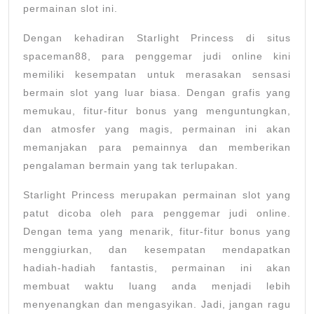
permainan slot ini.
Dengan kehadiran Starlight Princess di situs
spaceman88, para penggemar judi online kini
memiliki kesempatan untuk merasakan sensasi
bermain slot yang luar biasa. Dengan grafis yang
memukau, fitur-fitur bonus yang menguntungkan,
dan atmosfer yang magis, permainan ini akan
memanjakan para pemainnya dan memberikan
pengalaman bermain yang tak terlupakan.
Starlight Princess merupakan permainan slot yang
patut dicoba oleh para penggemar judi online.
Dengan tema yang menarik, fitur-fitur bonus yang
menggiurkan, dan kesempatan mendapatkan
hadiah-hadiah fantastis, permainan ini akan
membuat waktu luang anda menjadi lebih
menyenangkan dan mengasyikan. Jadi, jangan ragu