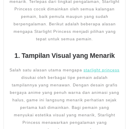
menarik. Terlepas dari tingkat pengalaman, Starlight
Princess cocok dimainkan oleh semua kalangan
pemain, baik pemula maupun yang sudah
berpengalaman. Berikut adalah beberapa alasan
mengapa Starlight Princess menjadi pilihan yang
tepat untuk semua pemain.
1. Tampilan Visual yang Menarik
Salah satu alasan utama mengapa
starlight princess
disukai oleh berbagai tipe pemain adalah
tampilannya yang menawan. Dengan desain grafis
bergaya anime yang penuh warna dan animasi yang
halus, game ini langsung menarik perhatian sejak
pertama kali dimainkan. Bagi pemain yang
menyukai estetika visual yang menarik, Starlight
Princess menawarkan pengalaman yang