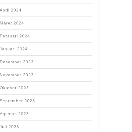
April 2024
Maret 2024
Februari 2024
Januari 2024
Desember 2023
November 2023
Oktober 2023
September 2023
Agustus 2023
Juli 2023