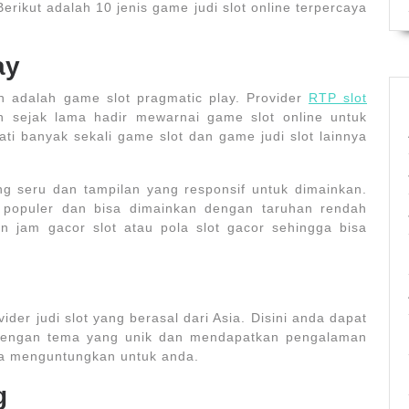
erikut adalah 10 jenis game judi slot online terpercaya
ay
n adalah game slot pragmatic play. Provider
RTP slot
h sejak lama hadir mewarnai game slot online untuk
ti banyak sekali game slot dan game judi slot lainnya
 seru dan tampilan yang responsif untuk dimainkan.
g populer dan bisa dimainkan dengan taruhan rendah
 jam gacor slot atau pola slot gacor sehingga bisa
ider judi slot yang berasal dari Asia. Disini anda dapat
 dengan tema yang unik dan mendapatkan pengalaman
nya menguntungkan untuk anda.
g