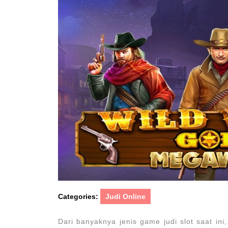
Categories:
Judi Online
Dari banyaknya jenis game judi slot saat ini,