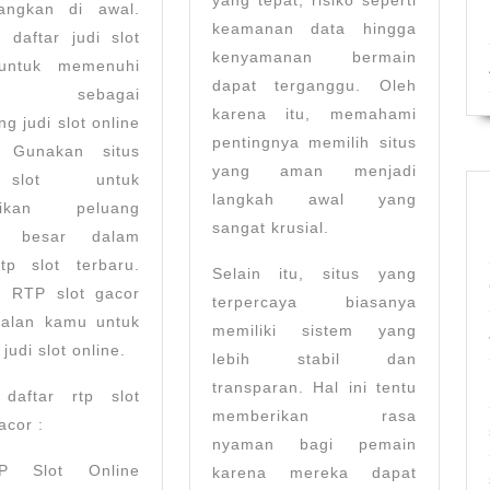
yang tepat, risiko seperti
angkan di awal.
keamanan data hingga
n daftar judi slot
kenyamanan bermain
 untuk memenuhi
dapat terganggu. Oleh
at sebagai
karena itu, memahami
g judi slot online
pentingnya memilih situs
. Gunakan situs
yang aman menjadi
slot untuk
langkah awal yang
rikan peluang
sangat krusial.
g besar dalam
p slot terbaru.
Selain itu, situs yang
n RTP slot gacor
terpercaya biasanya
dalan kamu untuk
memiliki sistem yang
judi slot online.
lebih stabil dan
transparan. Hal ini tentu
 daftar rtp slot
memberikan rasa
acor :
nyaman bagi pemain
P Slot Online
karena mereka dapat