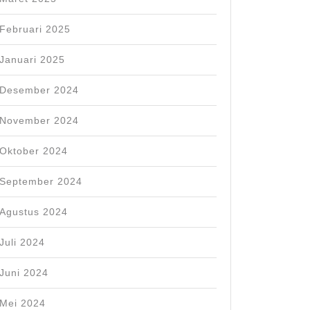
Februari 2025
Januari 2025
Desember 2024
November 2024
Oktober 2024
September 2024
Agustus 2024
Juli 2024
Juni 2024
Mei 2024