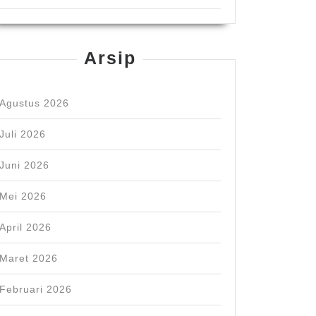
Arsip
Agustus 2026
Juli 2026
Juni 2026
Mei 2026
April 2026
Maret 2026
Februari 2026