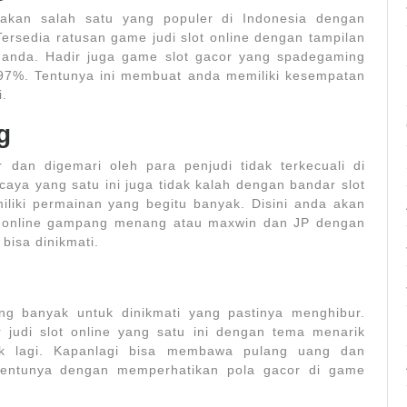
pakan salah satu yang populer di Indonesia dengan
ersedia ratusan game judi slot online dengan tampilan
 anda. Hadir juga game slot gacor yang spadegaming
 97%. Tentunya ini membuat anda memiliki kesempatan
i.
g
 dan digemari oleh para penjudi tidak terkecuali di
ercaya yang satu ini juga tidak kalah dengan bandar slot
iliki permainan yang begitu banyak. Disini anda akan
t online gampang menang atau maxwin dan JP dengan
bisa dinikmati.
ng banyak untuk dinikmati yang pastinya menghibur.
 judi slot online yang satu ini dengan tema menarik
ak lagi. Kapanlagi bisa membawa pulang uang dan
entunya dengan memperhatikan pola gacor di game