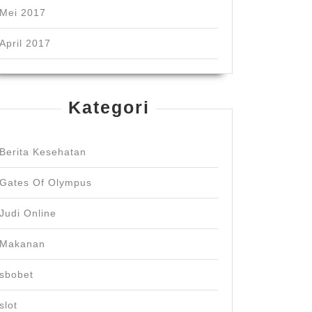
Mei 2017
April 2017
Kategori
Berita Kesehatan
Gates Of Olympus
Judi Online
Makanan
sbobet
slot