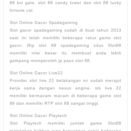
88 koi gate, slot 88 candy tower dan slot 88 lucky
fortune cat.
Slot Online Gacor Spadegaming
Slot gacor spadegaming sudah di buat tahun 2013
saat ini telah memiliki beberapa ratus game slot
gacor, Rtp slot 88 spadegaming situs Slot88
memiliki nilai besar itu membuat anda lebih
gampang memperoleh jp paus slot 88.
Slot Online Gacor Live22
Provider slot live 22 belakangan ini sudah merajut
kerja sama dengan nexus engine, slo live 22
memiliki bermacam macam di beberapa game slot
88 dan memiliki RTP slot 88 sangat tinggi.
Slot Online Gacor Playtech
Slot Playtech memiliki jumlah game Slot88
terlengkap bahkan juga banyaknya capai beberapa