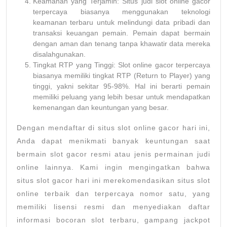
Keamanan yang Terjamin: Situs judi slot online gacor
terpercaya biasanya menggunakan teknologi
keamanan terbaru untuk melindungi data pribadi dan
transaksi keuangan pemain. Pemain dapat bermain
dengan aman dan tenang tanpa khawatir data mereka
disalahgunakan.
Tingkat RTP yang Tinggi: Slot online gacor terpercaya
biasanya memiliki tingkat RTP (Return to Player) yang
tinggi, yakni sekitar 95-98%. Hal ini berarti pemain
memiliki peluang yang lebih besar untuk mendapatkan
kemenangan dan keuntungan yang besar.
Dengan mendaftar di situs slot online gacor hari ini,
Anda dapat menikmati banyak keuntungan saat
bermain slot gacor resmi atau jenis permainan judi
online lainnya. Kami ingin mengingatkan bahwa
situs slot gacor hari ini merekomendasikan situs slot
online terbaik dan terpercaya nomor satu, yang
memiliki lisensi resmi dan menyediakan daftar
informasi bocoran slot terbaru, gampang jackpot