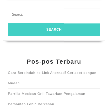
Search
for:
Pos-pos Terbaru
Cara Berpindah ke Link Alternatif Ceriabet dengan
Mudah
Parrilla Mexican Grill Tawarkan Pengalaman
Bersantap Lebih Berkesan