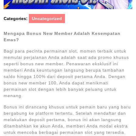
Categories:
Uncategorized
Mengapa Bonus New Member Adalah Kesempatan
Emas?
Bagi para pecinta permainan slot, momen terbaik untuk
memulai perjalanan Anda adalah saat ada promo khusus
seperti bonus new member. Penawaran eksklusif ini
memberi Anda keuntungan langsung berupa tambahan
saldo hingga 100% dari deposit pertama Anda. Dengan
bonus new member 100, Anda dapat menikmati
permainan slot dengan lebih banyak peluang untuk
menang.
Bonus ini dirancang khusus untuk pemain baru yang baru
bergabung ke platform tertentu. Setelah mendaftar dan
melakukan deposit pertama, bonus ini akan langsung
ditambahkan ke akun Anda, memberi Anda modal ekstra
untuk mencoba berbagai permainan slot yang tersedia.