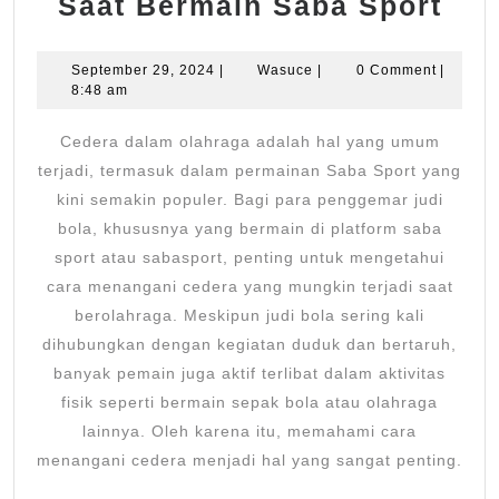
Tip
Saat Bermain Saba Sport
Men
Ced
September
Wasuce
September 29, 2024
|
Wasuce
|
0 Comment
|
29,
8:48 am
Saa
2024
Ber
Cedera dalam olahraga adalah hal yang umum
Sab
terjadi, termasuk dalam permainan Saba Sport yang
Spo
kini semakin populer. Bagi para penggemar judi
bola, khususnya yang bermain di platform saba
sport atau sabasport, penting untuk mengetahui
cara menangani cedera yang mungkin terjadi saat
berolahraga. Meskipun judi bola sering kali
dihubungkan dengan kegiatan duduk dan bertaruh,
banyak pemain juga aktif terlibat dalam aktivitas
fisik seperti bermain sepak bola atau olahraga
lainnya. Oleh karena itu, memahami cara
menangani cedera menjadi hal yang sangat penting.