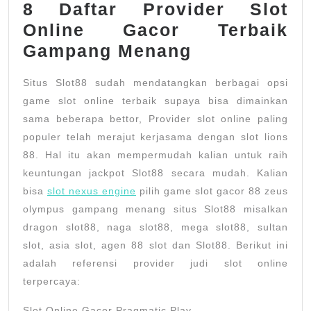
8 Daftar Provider Slot
Online Gacor Terbaik
Gampang Menang
Situs Slot88 sudah mendatangkan berbagai opsi
game slot online terbaik supaya bisa dimainkan
sama beberapa bettor, Provider slot online paling
populer telah merajut kerjasama dengan slot lions
88. Hal itu akan mempermudah kalian untuk raih
keuntungan jackpot Slot88 secara mudah. Kalian
bisa
slot nexus engine
pilih game slot gacor 88 zeus
olympus gampang menang situs Slot88 misalkan
dragon slot88, naga slot88, mega slot88, sultan
slot, asia slot, agen 88 slot dan Slot88. Berikut ini
adalah referensi provider judi slot online
terpercaya:
Slot Online Gacor Pragmatic Play