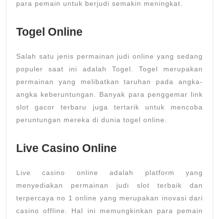
para pemain untuk berjudi semakin meningkat.
Togel Online
Salah satu jenis permainan judi online yang sedang
populer saat ini adalah Togel. Togel merupakan
permainan yang melibatkan taruhan pada angka-
angka keberuntungan. Banyak para penggemar link
slot gacor terbaru juga tertarik untuk mencoba
peruntungan mereka di dunia togel online.
Live Casino Online
Live casino online adalah platform yang
menyediakan permainan judi slot terbaik dan
terpercaya no 1 online yang merupakan inovasi dari
casino offline. Hal ini memungkinkan para pemain