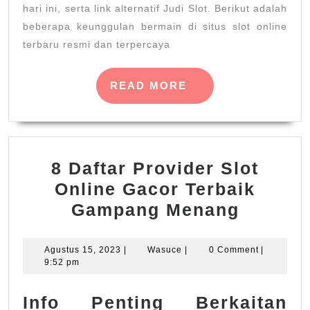
hari ini, serta link alternatif Judi Slot. Berikut adalah
beberapa keunggulan bermain di situs slot online
terbaru resmi dan terpercaya
READ
READ MORE
MORE
8 Daftar Provider Slot
Online Gacor Terbaik
8
Gampang Menang
Daftar
Provide
Agustus
Wasuce
Agustus 15, 2023
|
Wasuce
|
0 Comment
|
15,
9:52 pm
Slot
2023
Online
Info Penting Berkaitan