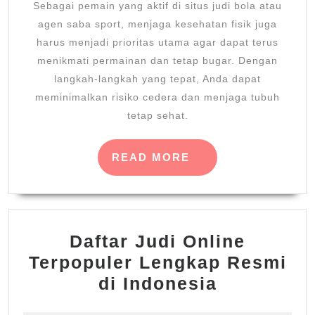
Sebagai pemain yang aktif di situs judi bola atau
agen saba sport, menjaga kesehatan fisik juga
harus menjadi prioritas utama agar dapat terus
menikmati permainan dan tetap bugar. Dengan
langkah-langkah yang tepat, Anda dapat
meminimalkan risiko cedera dan menjaga tubuh
tetap sehat.
READ
READ MORE
MORE
Daftar Judi Online
Terpopuler Lengkap Resmi
Daftar
di Indonesia
Judi