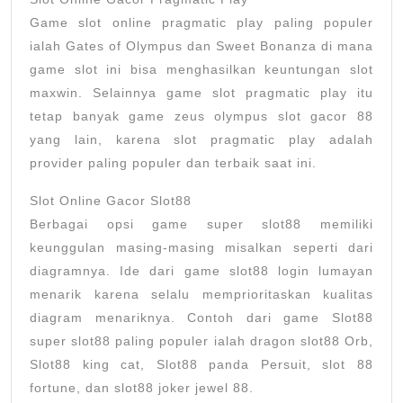
Game slot online pragmatic play paling populer
ialah Gates of Olympus dan Sweet Bonanza di mana
game slot ini bisa menghasilkan keuntungan slot
maxwin. Selainnya game slot pragmatic play itu
tetap banyak game zeus olympus slot gacor 88
yang lain, karena slot pragmatic play adalah
provider paling populer dan terbaik saat ini.
Slot Online Gacor Slot88
Berbagai opsi game super slot88 memiliki
keunggulan masing-masing misalkan seperti dari
diagramnya. Ide dari game slot88 login lumayan
menarik karena selalu memprioritaskan kualitas
diagram menariknya. Contoh dari game Slot88
super slot88 paling populer ialah dragon slot88 Orb,
Slot88 king cat, Slot88 panda Persuit, slot 88
fortune, dan slot88 joker jewel 88.