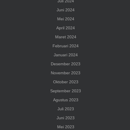
Juli 2024
Juni 2024
Mei 2024
April 2024
Maret 2024
Februari 2024
Januari 2024
Desember 2023
November 2023
Oktober 2023
September 2023
Agustus 2023
Juli 2023
Juni 2023
Mei 2023