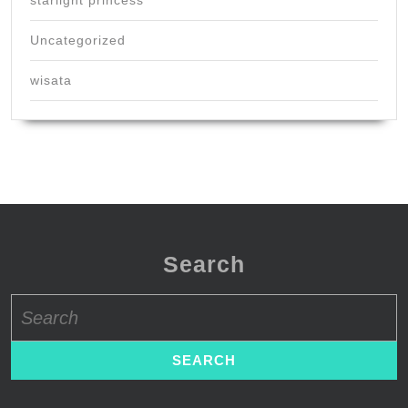
Uncategorized
wisata
Search
Search
for: