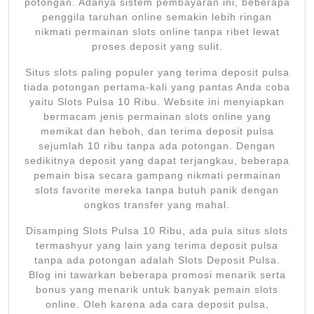
potongan. Adanya sistem pembayaran ini, beberapa
penggila taruhan online semakin lebih ringan
nikmati permainan slots online tanpa ribet lewat
proses deposit yang sulit.
Situs slots paling populer yang terima deposit pulsa
tiada potongan pertama-kali yang pantas Anda coba
yaitu Slots Pulsa 10 Ribu. Website ini menyiapkan
bermacam jenis permainan slots online yang
memikat dan heboh, dan terima deposit pulsa
sejumlah 10 ribu tanpa ada potongan. Dengan
sedikitnya deposit yang dapat terjangkau, beberapa
pemain bisa secara gampang nikmati permainan
slots favorite mereka tanpa butuh panik dengan
ongkos transfer yang mahal.
Disamping Slots Pulsa 10 Ribu, ada pula situs slots
termashyur yang lain yang terima deposit pulsa
tanpa ada potongan adalah Slots Deposit Pulsa.
Blog ini tawarkan beberapa promosi menarik serta
bonus yang menarik untuk banyak pemain slots
online. Oleh karena ada cara deposit pulsa,