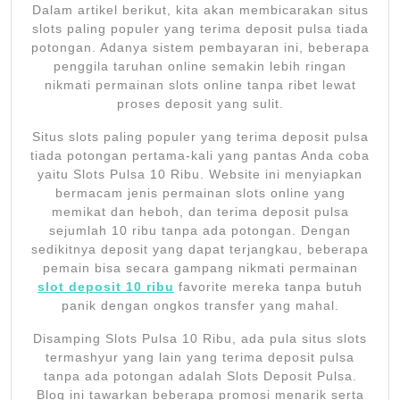
Dalam artikel berikut, kita akan membicarakan situs
slots paling populer yang terima deposit pulsa tiada
potongan. Adanya sistem pembayaran ini, beberapa
penggila taruhan online semakin lebih ringan
nikmati permainan slots online tanpa ribet lewat
proses deposit yang sulit.
Situs slots paling populer yang terima deposit pulsa
tiada potongan pertama-kali yang pantas Anda coba
yaitu Slots Pulsa 10 Ribu. Website ini menyiapkan
bermacam jenis permainan slots online yang
memikat dan heboh, dan terima deposit pulsa
sejumlah 10 ribu tanpa ada potongan. Dengan
sedikitnya deposit yang dapat terjangkau, beberapa
pemain bisa secara gampang nikmati permainan
slot deposit 10 ribu
favorite mereka tanpa butuh
panik dengan ongkos transfer yang mahal.
Disamping Slots Pulsa 10 Ribu, ada pula situs slots
termashyur yang lain yang terima deposit pulsa
tanpa ada potongan adalah Slots Deposit Pulsa.
Blog ini tawarkan beberapa promosi menarik serta