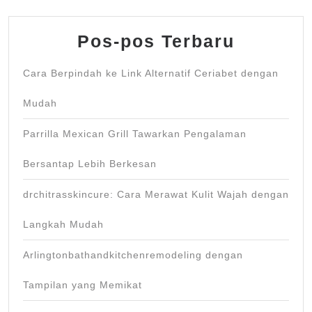
Pos-pos Terbaru
Cara Berpindah ke Link Alternatif Ceriabet dengan
Mudah
Parrilla Mexican Grill Tawarkan Pengalaman
Bersantap Lebih Berkesan
drchitrasskincure: Cara Merawat Kulit Wajah dengan
Langkah Mudah
Arlingtonbathandkitchenremodeling dengan
Tampilan yang Memikat