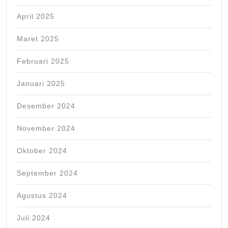
April 2025
Maret 2025
Februari 2025
Januari 2025
Desember 2024
November 2024
Oktober 2024
September 2024
Agustus 2024
Juli 2024