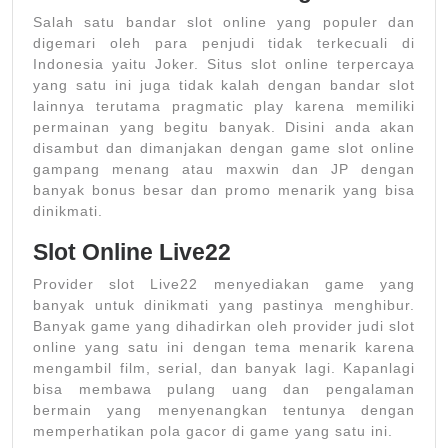
Salah satu bandar slot online yang populer dan
digemari oleh para penjudi tidak terkecuali di
Indonesia yaitu Joker. Situs slot online terpercaya
yang satu ini juga tidak kalah dengan bandar slot
lainnya terutama pragmatic play karena memiliki
permainan yang begitu banyak. Disini anda akan
disambut dan dimanjakan dengan game slot online
gampang menang atau maxwin dan JP dengan
banyak bonus besar dan promo menarik yang bisa
dinikmati.
Slot Online Live22
Provider slot Live22 menyediakan game yang
banyak untuk dinikmati yang pastinya menghibur.
Banyak game yang dihadirkan oleh provider judi slot
online yang satu ini dengan tema menarik karena
mengambil film, serial, dan banyak lagi. Kapanlagi
bisa membawa pulang uang dan pengalaman
bermain yang menyenangkan tentunya dengan
memperhatikan pola gacor di game yang satu ini.