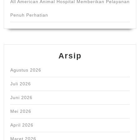
All American Animal Hospital Memberikan Pelayanan
Penuh Perhatian
Arsip
Agustus 2026
Juli 2026
Juni 2026
Mei 2026
April 2026
Maret 2026