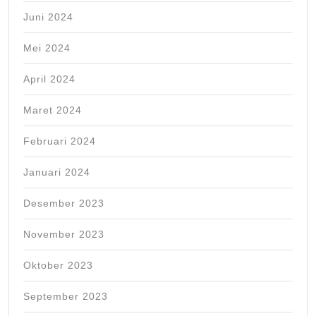
Juni 2024
Mei 2024
April 2024
Maret 2024
Februari 2024
Januari 2024
Desember 2023
November 2023
Oktober 2023
September 2023