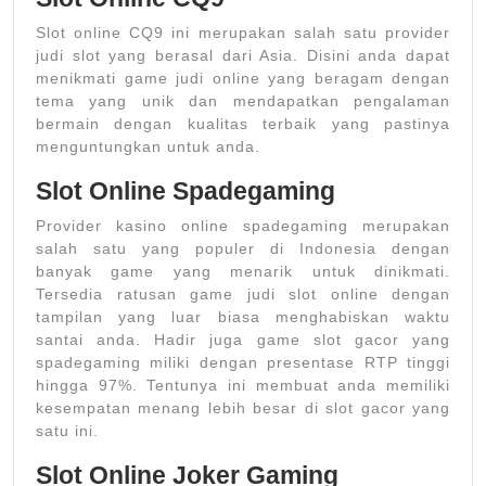
Slot online CQ9 ini merupakan salah satu provider
judi slot yang berasal dari Asia. Disini anda dapat
menikmati game judi online yang beragam dengan
tema yang unik dan mendapatkan pengalaman
bermain dengan kualitas terbaik yang pastinya
menguntungkan untuk anda.
Slot Online Spadegaming
Provider kasino online spadegaming merupakan
salah satu yang populer di Indonesia dengan
banyak game yang menarik untuk dinikmati.
Tersedia ratusan game judi slot online dengan
tampilan yang luar biasa menghabiskan waktu
santai anda. Hadir juga game slot gacor yang
spadegaming miliki dengan presentase RTP tinggi
hingga 97%. Tentunya ini membuat anda memiliki
kesempatan menang lebih besar di slot gacor yang
satu ini.
Slot Online Joker Gaming