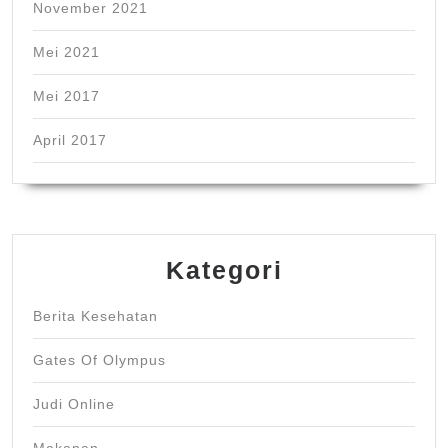
November 2021
Mei 2021
Mei 2017
April 2017
Kategori
Berita Kesehatan
Gates Of Olympus
Judi Online
Makanan