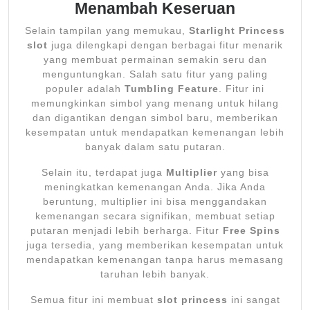
Menambah Keseruan
Selain tampilan yang memukau,
Starlight Princess
slot
juga dilengkapi dengan berbagai fitur menarik
yang membuat permainan semakin seru dan
menguntungkan. Salah satu fitur yang paling
populer adalah
Tumbling Feature
. Fitur ini
memungkinkan simbol yang menang untuk hilang
dan digantikan dengan simbol baru, memberikan
kesempatan untuk mendapatkan kemenangan lebih
banyak dalam satu putaran.
Selain itu, terdapat juga
Multiplier
yang bisa
meningkatkan kemenangan Anda. Jika Anda
beruntung, multiplier ini bisa menggandakan
kemenangan secara signifikan, membuat setiap
putaran menjadi lebih berharga. Fitur
Free Spins
juga tersedia, yang memberikan kesempatan untuk
mendapatkan kemenangan tanpa harus memasang
taruhan lebih banyak.
Semua fitur ini membuat
slot princess
ini sangat