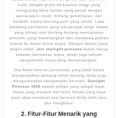
hadir dengan grafis berkualitas tinggi yang
mengusung tema fantasi yang penuh dengan
warna-warni cerah, bintang gemerlapan, dan
karakter utama seorang putri yang cantik. Latar
belakang permainan yang menyerupai langit malam
yang dihiasi oleh bintang-bintang menciptakan
atmosfer yang menenangkan dan membawa pemain
masuk ke dalam dunia magis. Dengan desain yang
begitu indah,
slot starlight princess
bukan hanya
sekadar permainan biasa, tetapi juga sebuah
pengalaman visual yang menyenangkan.
Jika Anda mencari permainan yang tidak hanya
mengandalkan peluang untuk menang tetapi juga
mengutamakan kenyamanan bermain,
Starlight
Princess 1000
adalah pilihan yang sangat tepat.
Visual yang menarik dan tema fantasi yang kaya
pasti akan membuat sesi bermain Anda lebih seru
dan menghibur.
2. Fitur-Fitur Menarik yang