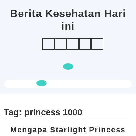
Skip
to
Berita Kesehatan Hari
content
ini
Open
Button
Tag:
princess 1000
Mengapa Starlight Princess