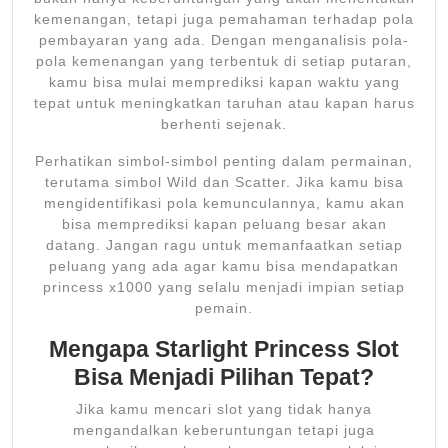
kemenangan, tetapi juga pemahaman terhadap pola
pembayaran yang ada. Dengan menganalisis pola-
pola kemenangan yang terbentuk di setiap putaran,
kamu bisa mulai memprediksi kapan waktu yang
tepat untuk meningkatkan taruhan atau kapan harus
berhenti sejenak.
Perhatikan simbol-simbol penting dalam permainan,
terutama simbol Wild dan Scatter. Jika kamu bisa
mengidentifikasi pola kemunculannya, kamu akan
bisa memprediksi kapan peluang besar akan
datang. Jangan ragu untuk memanfaatkan setiap
peluang yang ada agar kamu bisa mendapatkan
princess x1000 yang selalu menjadi impian setiap
pemain.
Mengapa Starlight Princess Slot
Bisa Menjadi Pilihan Tepat?
Jika kamu mencari slot yang tidak hanya
mengandalkan keberuntungan tetapi juga