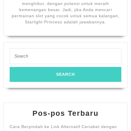
menghibur, dengan potensi untuk meraih
kemenangan besar. Jadi, jika Anda mencari
permainan slot yang cocok untuk semua kalangan,
Starlight Princess adalah jawabannya.
Search
for:
Pos-pos Terbaru
Cara Berpindah ke Link Alternatif Ceriabet dengan