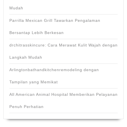
Mudah
Parrilla Mexican Grill Tawarkan Pengalaman
Bersantap Lebih Berkesan
drchitrasskincure: Cara Merawat Kulit Wajah dengan
Langkah Mudah
Arlingtonbathandkitchenremodeling dengan
Tampilan yang Memikat
All American Animal Hospital Memberikan Pelayanan
Penuh Perhatian