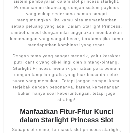
sistem pembayaran dalam slot princess starlight.
Permainan ini dirancang dengan sistem paylines
yang cukup sederhana namun sangat
menguntungkan jika kamu bisa memanfaatkan
setiap peluang yang ada. Dalam Starlight Princess,
simbol-simbol dengan nilai tinggi akan memberikan
kemenangan yang sangat besar, terutama jika kamu
mendapatkan kombinasi yang tepat.
Dengan tema yang sangat menarik, yaitu karakter
putri cantik yang dikelilingi oleh bintang-bintang,
Starlight Princess menarik perhatian para pemain
dengan tampilan grafis yang luar biasa dan efek
suara yang memukau. Tetapi jangan sampai kamu
terjebak dengan pesonanya, karena kemenangan
bukan hanya soal keberuntungan, tetapi juga
strategi!
Manfaatkan Fitur-Fitur Kunci
dalam Starlight Princess Slot
Setiap slot online, termasuk slot princess starlight,