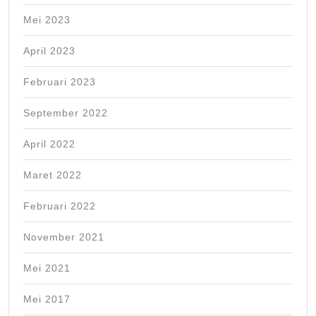
Mei 2023
April 2023
Februari 2023
September 2022
April 2022
Maret 2022
Februari 2022
November 2021
Mei 2021
Mei 2017