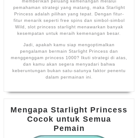
memberikan peluang kemenangan melalui
pemahaman strategi yang matang, maka Starlight
Princess adalah pilihan yang tepat. Dengan fitur-
fitur menarik seperti free spins dan simbol-simbol
Wild, slot princess starlight menawarkan banyak
kesempatan untuk meraih kemenangan besar.
Jadi, apakah kamu siap mengoptimalkan
pengalaman bermain Starlight Princess dan
menggenggam princess 1000? Ikuti strategi di atas,
dan kamu akan segera menyadari bahwa
keberuntungan bukan satu-satunya faktor penentu
dalam permainan ini.
Mengapa Starlight Princess
Cocok untuk Semua
Mengapa
Pemain
Starlight