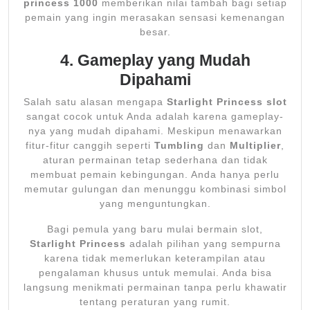
princess 1000
memberikan nilai tambah bagi setiap
pemain yang ingin merasakan sensasi kemenangan
besar.
4. Gameplay yang Mudah
Dipahami
Salah satu alasan mengapa
Starlight Princess slot
sangat cocok untuk Anda adalah karena gameplay-
nya yang mudah dipahami. Meskipun menawarkan
fitur-fitur canggih seperti
Tumbling
dan
Multiplier
,
aturan permainan tetap sederhana dan tidak
membuat pemain kebingungan. Anda hanya perlu
memutar gulungan dan menunggu kombinasi simbol
yang menguntungkan.
Bagi pemula yang baru mulai bermain slot,
Starlight Princess
adalah pilihan yang sempurna
karena tidak memerlukan keterampilan atau
pengalaman khusus untuk memulai. Anda bisa
langsung menikmati permainan tanpa perlu khawatir
tentang peraturan yang rumit.