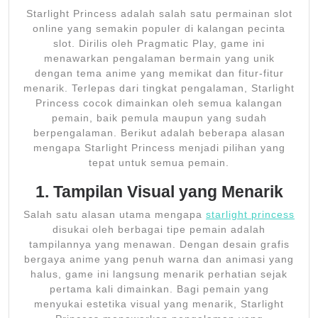
Starlight Princess adalah salah satu permainan slot
online yang semakin populer di kalangan pecinta
slot. Dirilis oleh Pragmatic Play, game ini
menawarkan pengalaman bermain yang unik
dengan tema anime yang memikat dan fitur-fitur
menarik. Terlepas dari tingkat pengalaman, Starlight
Princess cocok dimainkan oleh semua kalangan
pemain, baik pemula maupun yang sudah
berpengalaman. Berikut adalah beberapa alasan
mengapa Starlight Princess menjadi pilihan yang
tepat untuk semua pemain.
1. Tampilan Visual yang Menarik
Salah satu alasan utama mengapa
starlight princess
disukai oleh berbagai tipe pemain adalah
tampilannya yang menawan. Dengan desain grafis
bergaya anime yang penuh warna dan animasi yang
halus, game ini langsung menarik perhatian sejak
pertama kali dimainkan. Bagi pemain yang
menyukai estetika visual yang menarik, Starlight