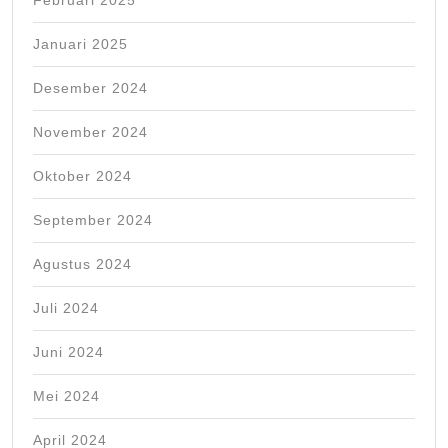
Januari 2025
Desember 2024
November 2024
Oktober 2024
September 2024
Agustus 2024
Juli 2024
Juni 2024
Mei 2024
April 2024