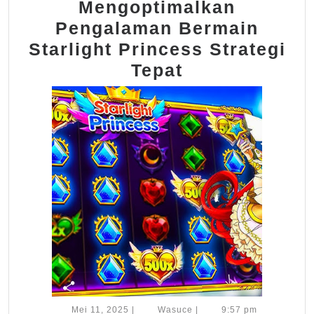
Mengoptimalkan
Pengalaman Bermain
Starlight Princess Strategi
Mengoptimal
Tepat
Pengalaman
Bermain
Starlight
Princess
Strategi
Tepat
Mei
Wasuce
Mei 11, 2025
|
Wasuce
|
9:57 pm