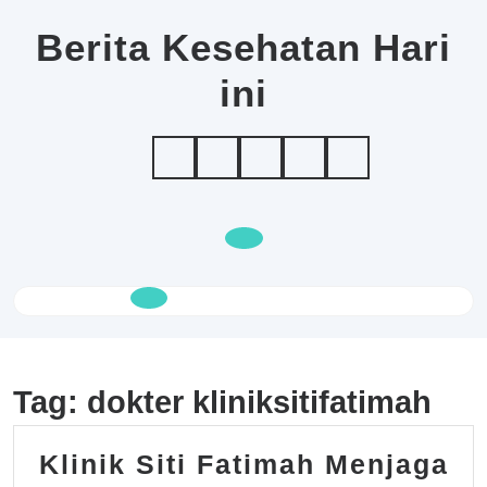
Skip
to
Berita Kesehatan Hari
content
ini
Open
Button
Tag:
dokter kliniksitifatimah
Klinik Siti Fatimah Menjaga