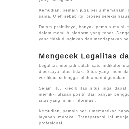
Kemudian, pemain juga perlu memahami b
sama. Oleh sebab itu, proses seleksi harus
Dalam praktiknya, banyak pemain mulai
dalam memilih platform yang tepat. Denga
yang tidak diinginkan dan mendapatkan pe
Mengecek Legalitas dan
Legalitas menjadi salah satu indikator 
dipercaya atau tidak. Situs yang memiliki
verifikasi sehingga lebih aman digunakan.
Selain itu, kredibilitas situs juga dapat
memiliki ulasan positif dari banyak peng
situs yang minim informasi.
Kemudian, pemain perlu memastikan bahwa
layanan mereka. Transparansi ini menja
profesional.