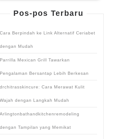
s
Pos-pos Terbaru
er
Cara Berpindah ke Link Alternatif Ceriabet
dengan Mudah
Parrilla Mexican Grill Tawarkan
Pengalaman Bersantap Lebih Berkesan
drchitrasskincure: Cara Merawat Kulit
Wajah dengan Langkah Mudah
Arlingtonbathandkitchenremodeling
dengan Tampilan yang Memikat