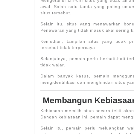
Mengetahui ciri-ciri situs yang tidak am
awal. Salah satu tanda yang paling umu
situs tersebut.
Selain itu, situs yang menawarkan bonu
Penawaran yang tidak masuk akal sering ka
Kemudian, tampilan situs yang tidak p
tersebut tidak terpercaya.
Selanjutnya, pemain perlu berhati-hati te
tidak wajar.
Dalam banyak kasus, pemain menggun
mengidentifikasi dan menghindari situs ya
Membangun Kebiasaan M
Kebiasaan memilih situs secara teliti ak
Dengan kebiasaan ini, pemain dapat menghi
Selain itu, pemain perlu meluangkan wa