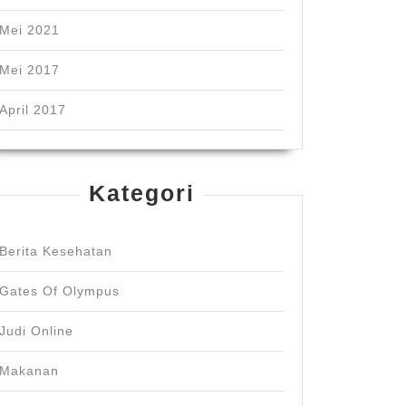
Mei 2021
Mei 2017
April 2017
Kategori
Berita Kesehatan
Gates Of Olympus
Judi Online
Makanan