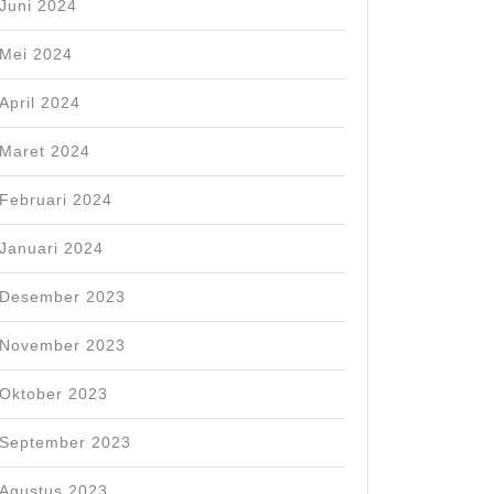
Juni 2024
Mei 2024
April 2024
Maret 2024
Februari 2024
Januari 2024
Desember 2023
November 2023
Oktober 2023
September 2023
Agustus 2023