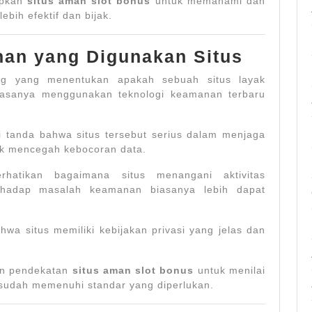
apkan
situs aman slot bonus
untuk memahami dan
ih efektif dan bijak.
nan yang Digunakan Situs
ng yang menentukan apakah sebuah situs layak
biasanya menggunakan teknologi keamanan terbaru
di tanda bahwa situs tersebut serius dalam menjaga
tuk mencegah kebocoran data.
hatikan bagaimana situs menangani aktivitas
erhadap masalah keamanan biasanya lebih dapat
wa situs memiliki kebijakan privasi yang jelas dan
an pendekatan
situs aman slot bonus
untuk menilai
sudah memenuhi standar yang diperlukan.