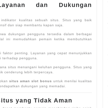
 Layanan dan Dukungan
ndikator kualitas sebuah situs. Situs yang baik
nsif dan siap membantu kapan saja.
ahwa dukungan pengguna tersedia dalam berbagai
. Hal ini memudahkan pemain ketika membutuhkan
i faktor penting. Layanan yang cepat menunjukkan
li terhadap pengguna.
mana situs menangani keluhan pengguna. Situs yang
 cenderung lebih terpercaya.
apkan
situs aman slot bonus
untuk menilai kualitas
endapatkan dukungan yang memadai.
 Situs yang Tidak Aman