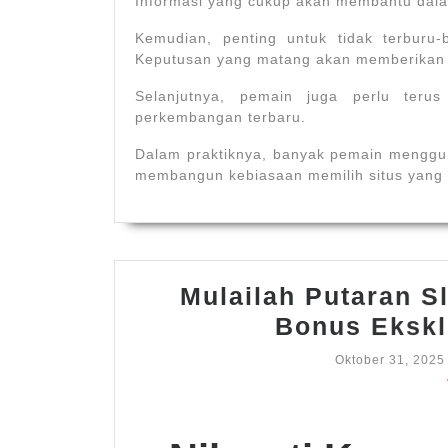
Informasi yang cukup akan membantu dala
Kemudian, penting untuk tidak terburu
Keputusan yang matang akan memberikan ha
Selanjutnya, pemain juga perlu terus
perkembangan terbaru.
Dalam praktiknya, banyak pemain mengg
membangun kebiasaan memilih situs yang 
Mulailah Putaran S
Bonus Ekskl
Oktober 31, 2025