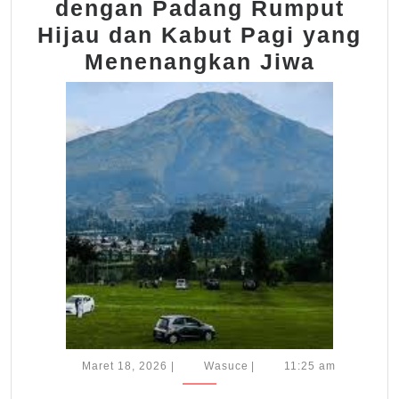
dengan Padang Rumput
Hijau dan Kabut Pagi yang
Peson
Menenangkan Jiwa
Pegun
denga
Padan
Rumpu
Hijau
dan
Kabut
Pagi
yang
Menen
Jiwa
Maret
Wasuce
Maret 18, 2026
|
Wasuce
|
11:25 am
18,
2026