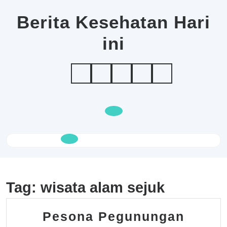
Skip
to
Berita Kesehatan Hari
content
ini
Open
Button
Tag:
wisata alam sejuk
Pesona Pegunungan