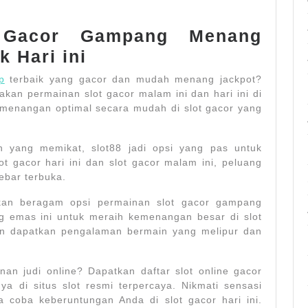
e Gacor Gampang Menang
 Hari ini
p
terbaik yang gacor dan mudah menang jackpot?
iakan permainan slot gacor malam ini dan hari ini di
emenangan optimal secara mudah di slot gacor yang
gn yang memikat, slot88 jadi opsi yang pas untuk
t gacor hari ini dan slot gacor malam ini, peluang
ebar terbuka.
tkan beragam opsi permainan slot gacor gampang
 emas ini untuk meraih kemenangan besar di slot
dan dapatkan pengalaman bermain yang melipur dan
nan judi online? Dapatkan daftar slot online gacor
 di situs slot resmi terpercaya. Nikmati sensasi
a coba keberuntungan Anda di slot gacor hari ini.