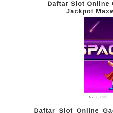
Daftar Slot Onlin
Jackpot Maxwi
Me
Mei 2, 2024
|
2,
20
Daftar Slot Online G