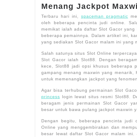
Menang Jackpot Maxwi
Terbaru hari ini,
spaceman pragmatic
men
oleh beberapa pencinta judi online. S
memikat ialah ada daftar Slot Gacor yan
beberapa pemainnya. Dalam artikel ini, ka
yang sediakan Slot Gacor malam ini yang
Salah satunya situs Slot Online terperca
Slot Gacor ialah Slot88. Dengan beraga
kece, Slot88 jadi opsi khusus beberapa pe
gampang menang maxwin yang menarik, 
untuk memenangkan jackpot yang fenomen
Agar bisa terhubung permainan Slot Gaco
princess
login lewat situs resmi Slot88. 
beragam jenis permainan Slot Gacor ya
besar untuk bawa pulang jackpot maxwin 
Dengan begitu, beberapa pencinta judi
Online yang menggembirakan dan mempu
besar lewat daftar Slot Gacor malam ini.