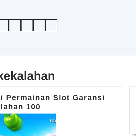
 kekalahan
i Permainan Slot Garansi
Manfaat
lahan 100
Menarik
dari
Permainan