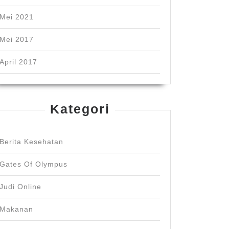
Mei 2021
Mei 2017
April 2017
Kategori
Berita Kesehatan
Gates Of Olympus
Judi Online
Makanan