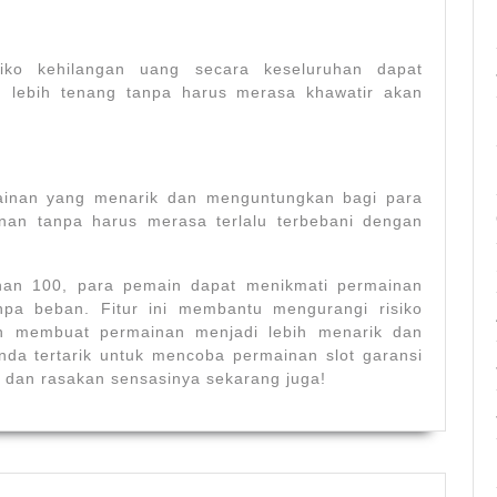
iko kehilangan uang secara keseluruhan dapat
n lebih tenang tanpa harus merasa khawatir akan
mainan yang menarik dan menguntungkan bagi para
nan tanpa harus merasa terlalu terbebani dengan
ahan 100, para pemain dapat menikmati permainan
npa beban. Fitur ini membantu mengurangi risiko
an membuat permainan menjadi lebih menarik dan
da tertarik untuk mencoba permainan slot garansi
 dan rasakan sensasinya sekarang juga!