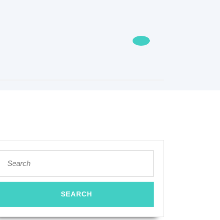
Search
for: