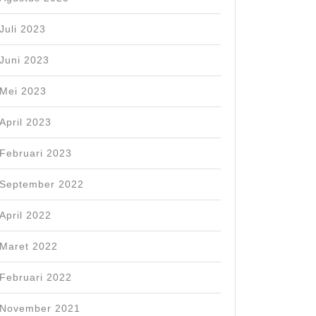
Juli 2023
Juni 2023
Mei 2023
April 2023
Februari 2023
September 2022
April 2022
Maret 2022
Februari 2022
November 2021