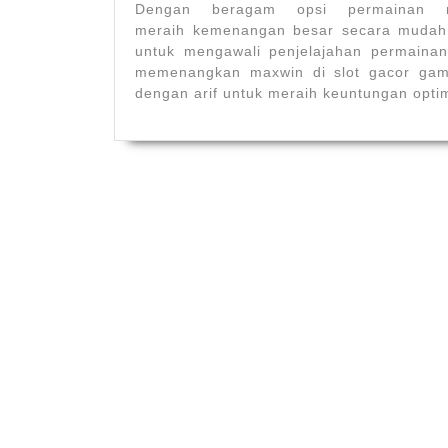
Dengan beragam opsi permainan me
meraih kemenangan besar secara mudah. 
untuk mengawali penjelajahan permaina
memenangkan maxwin di slot gacor gam
dengan arif untuk meraih keuntungan opti