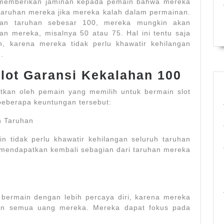
ng memberikan jaminan kepada pemain bahwa mereka
taruhan mereka jika mereka kalah dalam permainan.
ngan taruhan sebesar 100, mereka mungkin akan
n mereka, misalnya 50 atau 75. Hal ini tentu saja
, karena mereka tidak perlu khawatir kehilangan
.
lot Garansi Kekalahan 100
tkan oleh pemain yang memilih untuk bermain slot
 beberapa keuntungan tersebut:
h Taruhan
 tidak perlu khawatir kehilangan seluruh taruhan
mendapatkan kembali sebagian dari taruhan mereka
bermain dengan lebih percaya diri, karena mereka
gan semua uang mereka. Mereka dapat fokus pada