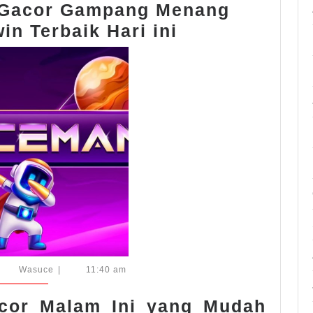
e Gacor Gampang Menang
Daftar
n Terbaik Hari ini
Slot
Online
Gacor
Gampang
Menang
Jackpot
Maxwin
Terbaik
Hari
ini
i
Wasuce
Wasuce
|
11:40 am
24
acor Malam Ini yang Mudah