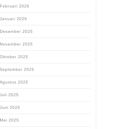
Februari 2026
Januari 2026
Desember 2025
November 2025
Oktober 2025
September 2025
Agustus 2025
Juli 2025
Juni 2025
Mei 2025