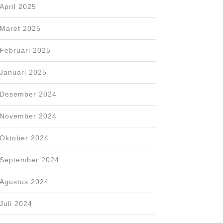
April 2025
Maret 2025
Februari 2025
Januari 2025
Desember 2024
November 2024
Oktober 2024
September 2024
Agustus 2024
Juli 2024