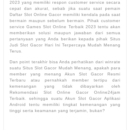
2023 yang memiliki respon customer service secara
cepat dan akurat, sebab jika suatu saat pemain
Daftar Slot Online Gacor memiliki kendala pada saat
bermain maupun sebelum bermain. Pihak customer
service Games Slot Online Terbaik 2023 tentu akan
memberikan solusi maupun jawaban dari semua
pertanyaan yang Anda berikan kepada pihak Situs
Judi Slot Gacor Hari Ini Terpercaya Mudah Menang
Terus.
Dan point terakhir bisa Anda perhatikan dari winrate
suatu Situs Slot Gacor Mudah Menang, apakah para
member yang menang Akun Slot Gacor Resmi
Terbaru atau pernahkah member tertipu dari
kemenangan yang tidak dibayarkan oleh
Rekomendasi Slot Online Gacor Online24jam
Terbaik. sehingga suatu Akun Slot Gacor Aplikasi
Android tentu memiliki tingkat kemenangan yang
tinggi serta keamanan yang terjamin, bukan?