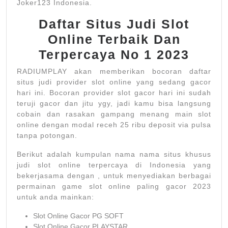
Joker123 Indonesia.
Daftar Situs Judi Slot
Online Terbaik Dan
Terpercaya No 1 2023
RADIUMPLAY akan memberikan bocoran daftar
situs judi provider slot online yang sedang gacor
hari ini. Bocoran provider slot gacor hari ini sudah
teruji gacor dan jitu ygy, jadi kamu bisa langsung
cobain dan rasakan gampang menang main slot
online dengan modal receh 25 ribu deposit via pulsa
tanpa potongan.
Berikut adalah kumpulan nama nama situs khusus
judi slot online terpercaya di Indonesia yang
bekerjasama dengan , untuk menyediakan berbagai
permainan game slot online paling gacor 2023
untuk anda mainkan:
Slot Online Gacor PG SOFT
Slot Online Gacor PLAYSTAR