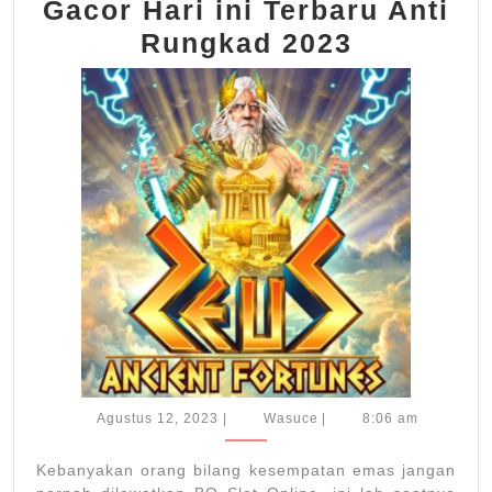
Gacor Hari ini Terbaru Anti
Daftar
Rungkad 2023
Situs
Judi
Slot
Gacor
Hari
ini
Terbaru
Anti
Rungkad
2023
Agustus
Wasuce
Agustus 12, 2023
|
Wasuce
|
8:06 am
12,
2023
Kebanyakan orang bilang kesempatan emas jangan