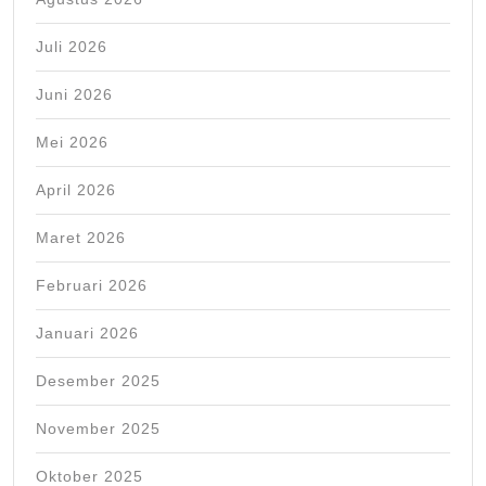
Juli 2026
Juni 2026
Mei 2026
April 2026
Maret 2026
Februari 2026
Januari 2026
Desember 2025
November 2025
Oktober 2025