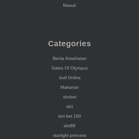
Masuk
Categories
Berita Kesehatan
Gates Of Olympus
Judi Online
Makanan
sbobet
slot
slot bet 100
slot88
starlight princess