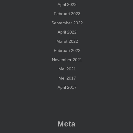
April 2023
Februari 2023
September 2022
April 2022
Maret 2022
Februari 2022
November 2021
Mei 2021
Mei 2017
April 2017
Meta