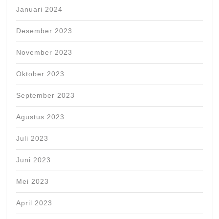
Januari 2024
Desember 2023
November 2023
Oktober 2023
September 2023
Agustus 2023
Juli 2023
Juni 2023
Mei 2023
April 2023