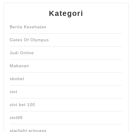
Kategori
Berita Kesehatan
Gates Of Olympus
Judi Online
Makanan
sbobet
slot
slot bet 100
slot88
starlight princess