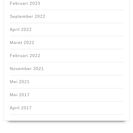
Februari 2023
September 2022
April 2022
Maret 2022
Februari 2022
November 2021
Mei 2021
Mei 2017
April 2017