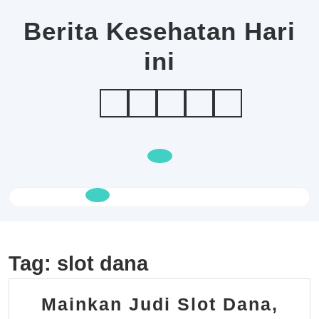
Skip
to
Berita Kesehatan Hari
content
ini
Open
Button
Tag:
slot dana
Mainkan Judi Slot Dana,