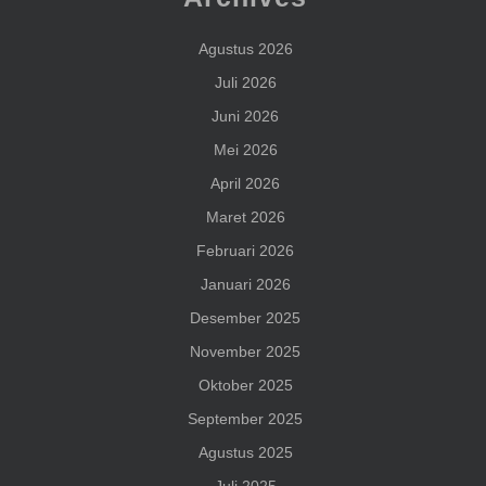
Agustus 2026
Juli 2026
Juni 2026
Mei 2026
April 2026
Maret 2026
Februari 2026
Januari 2026
Desember 2025
November 2025
Oktober 2025
September 2025
Agustus 2025
Juli 2025