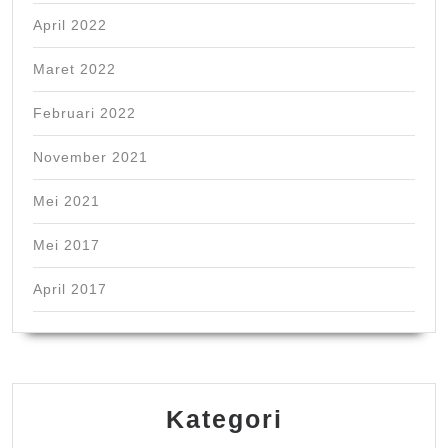
April 2022
Maret 2022
Februari 2022
November 2021
Mei 2021
Mei 2017
April 2017
Kategori