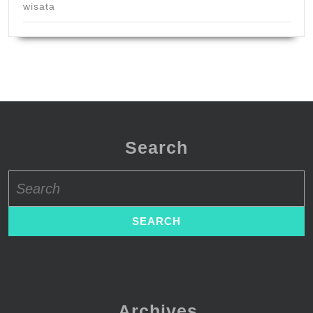
wisata
Search
Search
for:
Archives