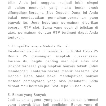
bikin Anda jadi anggota menjadi lebih simpel
di dalam menunjuk yang mana benar untuk
difungsikan.Bersama Slot Deposit Dana ini Anda
bakal mendapatkan permainan-permainan yang
banyak itu. Juga beberapa permainan diberikan
bocoran RTP slot. Sama yang udah di tuliskan di
atas, permainan dengan RTP tertinggi dapat Anda
tentukan.
4. Punyai Beberapa Metoda Deposit
Kesibukan deposit di permainan judi Slot Depo 25
Bonus 25 memanglah acapkali dilaksanakan.
Karena itu, begitu penting menunjuk situs slot
jackpot terbesar yang siapkan banyak teknik untuk
mendeposit. Lantaran secara masuk bersama Slot
Deposit Dana Anda bakal mendapatkan banyak
metoda pembayaran yang bisa membantu Anda
di saat mau bermain judi Slot Depo 25 Bonus 25.
5. Bonus yang Banyak
Jadi calon anggota, yang pasti bonus dan promosi
yang banyak bisa jadi penilaian. Bonus yang di