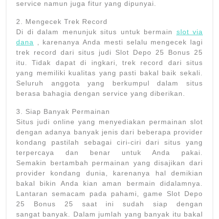
service namun juga fitur yang dipunyai.
2. Mengecek Trek Record
Di di dalam menunjuk situs untuk bermain
slot via
dana
, karenanya Anda mesti selalu mengecek lagi
trek record dari situs judi Slot Depo 25 Bonus 25
itu. Tidak dapat di ingkari, trek record dari situs
yang memiliki kualitas yang pasti bakal baik sekali.
Seluruh anggota yang berkumpul dalam situs
berasa bahagia dengan service yang diberikan.
3. Siap Banyak Permainan
Situs judi online yang menyediakan permainan slot
dengan adanya banyak jenis dari beberapa provider
kondang pastilah sebagai ciri-ciri dari situs yang
terpercaya dan benar untuk Anda pakai.
Semakin bertambah permainan yang disajikan dari
provider kondang dunia, karenanya hal demikian
bakal bikin Anda kian aman bermain didalamnya.
Lantaran semacam pada pahami, game Slot Depo
25 Bonus 25 saat ini sudah siap dengan
sangat banyak. Dalam jumlah yang banyak itu bakal