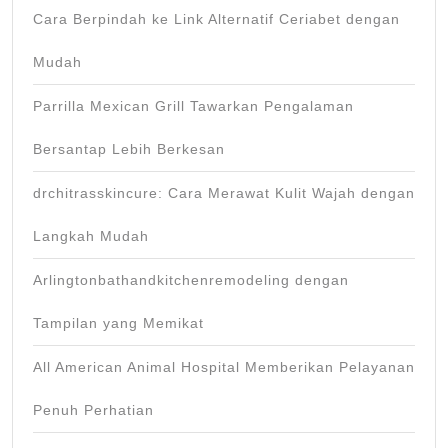
Cara Berpindah ke Link Alternatif Ceriabet dengan
Mudah
Parrilla Mexican Grill Tawarkan Pengalaman
Bersantap Lebih Berkesan
drchitrasskincure: Cara Merawat Kulit Wajah dengan
Langkah Mudah
Arlingtonbathandkitchenremodeling dengan
Tampilan yang Memikat
All American Animal Hospital Memberikan Pelayanan
Penuh Perhatian