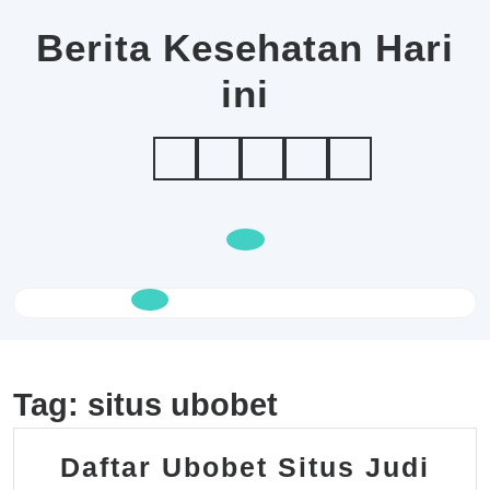
Skip
to
Berita Kesehatan Hari
content
ini
Open
Button
Tag:
situs ubobet
Daftar Ubobet Situs Judi