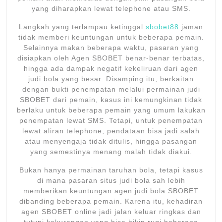
202
yang diharapkan lewat telephone atau SMS.
Langkah yang terlampau ketinggal
sbobet88
jaman
tidak memberi keuntungan untuk beberapa pemain.
Selainnya makan beberapa waktu, pasaran yang
disiapkan oleh Agen SBOBET benar-benar terbatas,
hingga ada dampak negatif kekeliruan dari agen
judi bola yang besar. Disamping itu, berkaitan
dengan bukti penempatan melalui permainan judi
SBOBET dari pemain, kasus ini kemungkinan tidak
berlaku untuk beberapa pemain yang umum lakukan
penempatan lewat SMS. Tetapi, untuk penempatan
lewat aliran telephone, pendataan bisa jadi salah
atau menyengaja tidak ditulis, hingga pasangan
yang semestinya menang malah tidak diakui.
Bukan hanya permainan taruhan bola, tetapi kasus
di mana pasaran situs judi bola sah lebih
memberikan keuntungan agen judi bola SBOBET
dibanding beberapa pemain. Karena itu, kehadiran
agen SBOBET online jadi jalan keluar ringkas dan