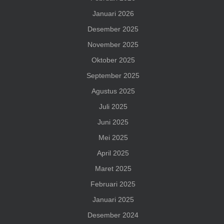
Januari 2026
Desember 2025
November 2025
Oktober 2025
September 2025
Agustus 2025
Juli 2025
Juni 2025
Mei 2025
April 2025
Maret 2025
Februari 2025
Januari 2025
Desember 2024