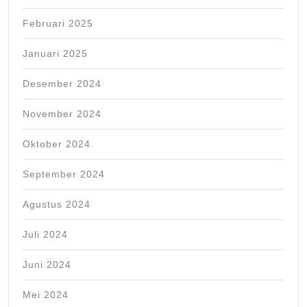
Februari 2025
Januari 2025
Desember 2024
November 2024
Oktober 2024
September 2024
Agustus 2024
Juli 2024
Juni 2024
Mei 2024