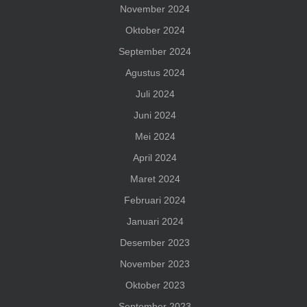
November 2024
Oktober 2024
September 2024
Agustus 2024
Juli 2024
Juni 2024
Mei 2024
April 2024
Maret 2024
Februari 2024
Januari 2024
Desember 2023
November 2023
Oktober 2023
September 2023