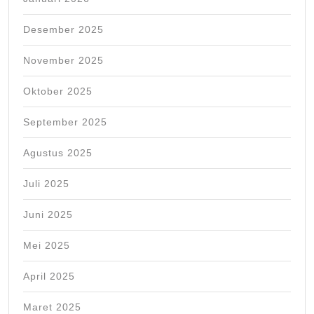
Desember 2025
November 2025
Oktober 2025
September 2025
Agustus 2025
Juli 2025
Juni 2025
Mei 2025
April 2025
Maret 2025