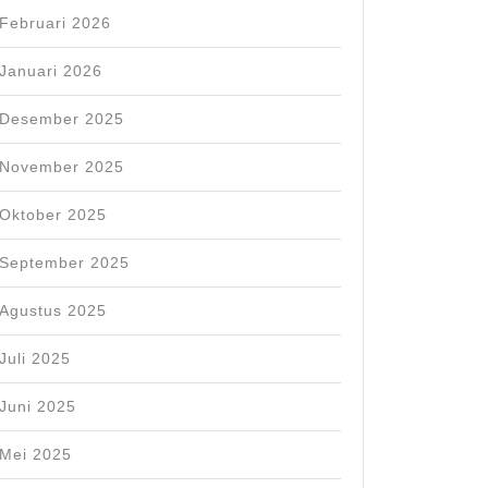
Februari 2026
Januari 2026
Desember 2025
November 2025
Oktober 2025
September 2025
Agustus 2025
Juli 2025
Juni 2025
Mei 2025