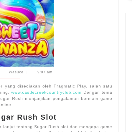
Rush
Slot
dari
Pragmatic
yang
Harus
Anda
Ketahui
i
Wasuce
Wasuce
|
9:07 am
24
r yang disediakan oleh Pragmatic Play, salah satu
ming.
www.castlecreekcountryclub.com
Dengan tema
Sugar Rush menjanjikan pengalaman bermain game
nline.
gar Rush Slot
ih lanjut tentang Sugar Rush slot dan mengapa game