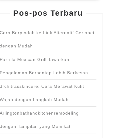
Pos-pos Terbaru
Cara Berpindah ke Link Alternatif Ceriabet
dengan Mudah
Parrilla Mexican Grill Tawarkan
Pengalaman Bersantap Lebih Berkesan
drchitrasskincure: Cara Merawat Kulit
Wajah dengan Langkah Mudah
Arlingtonbathandkitchenremodeling
dengan Tampilan yang Memikat