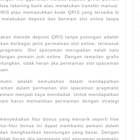
i data rekening bank atau melakukan transfer manual.
RIS atau memasukkan kode QRIS yang tersedia di
g melakukan deposit dan bermain slot online tanpa
diakan metode deposit QRIS tanpa potongan adalah
iakan berbagai jenis permainan slot online, termasuk
 pragmatic. Slot spaceman merupakan salah satu
langan pemain judi online. Dengan tampilan grafis
tungkan, tidak heran jika permainan slot spaceman
main.
gmatic adalah kemudahan dalam mendapatkan
warkan dalam permainan slot spaceman pragmatic
pemain menjadi kaya mendadak. Untuk mendapatkan
emain harus memainkan permainan dengan strategi
 menyediakan fitur bonus yang menarik seperti free
Fitur-fitur bonus ini dapat membantu pemain dalam
dan menghasilkan keuntungan yang besar. Dengan
 tidak heran jika permainan slot spaceman pragmatic