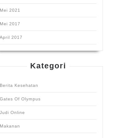
Mei 2021
Mei 2017
April 2017
Kategori
Berita Kesehatan
Gates Of Olympus
Judi Online
Makanan