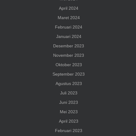
April 2024
Maret 2024
Februari 2024
Januari 2024
Desember 2023
November 2023
Oktober 2023
September 2023
Agustus 2023
Juli 2023
Juni 2023
Mei 2023
April 2023
Februari 2023