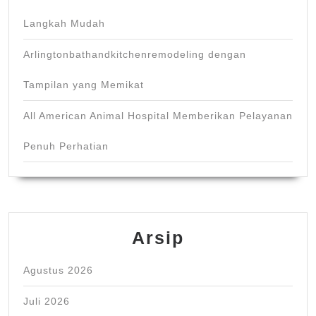
Langkah Mudah
Arlingtonbathandkitchenremodeling dengan
Tampilan yang Memikat
All American Animal Hospital Memberikan Pelayanan
Penuh Perhatian
Arsip
Agustus 2026
Juli 2026