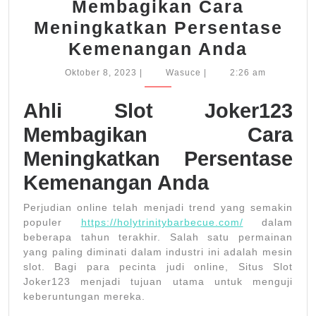
Membagikan Cara
Meningkatkan Persentase
Ahli
Kemenangan Anda
Slot
Oktober
Wasuce
Oktober 8, 2023
|
Wasuce
|
2:26 am
8,
Joker1
2023
Ahli Slot Joker123
Memba
Cara
Membagikan Cara
Mening
Meningkatkan Persentase
Persen
Kemenangan Anda
Kemen
Perjudian online telah menjadi trend yang semakin
Anda
populer
https://holytrinitybarbecue.com/
dalam
beberapa tahun terakhir. Salah satu permainan
yang paling diminati dalam industri ini adalah mesin
slot. Bagi para pecinta judi online, Situs Slot
Joker123 menjadi tujuan utama untuk menguji
keberuntungan mereka.