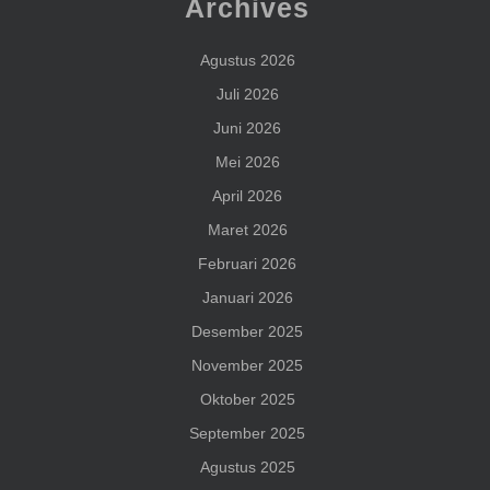
Archives
Agustus 2026
Juli 2026
Juni 2026
Mei 2026
April 2026
Maret 2026
Februari 2026
Januari 2026
Desember 2025
November 2025
Oktober 2025
September 2025
Agustus 2025