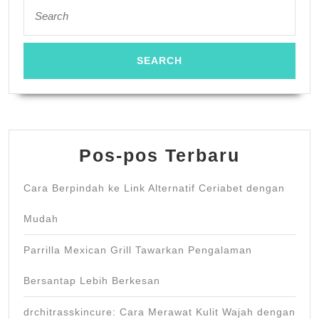
Search
for:
Pos-pos Terbaru
Cara Berpindah ke Link Alternatif Ceriabet dengan
Mudah
Parrilla Mexican Grill Tawarkan Pengalaman
Bersantap Lebih Berkesan
drchitrasskincure: Cara Merawat Kulit Wajah dengan