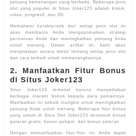
peluang kemenangan yang berbeda. Beberapa jenis
slot yang populer di Situs Joker123 adalah klasik,
video, progresif, dan 3D.
Memahami karakteristik dari setiap jenis slot ini
akan membantu Anda mengoptimalkan strategi
permainan Anda dan meningkatkan peluang Anda
untuk menang. Dalam artikel ini, kami akan
menjelaskan secara detail tentang setiap jenis slot
dan cara terbaik untuk memenangkannya.
2. Manfaatkan Fitur Bonus
di Situs Joker123
Situs Joker123 terkenal karena menyediakan
berbagai macam bonus kepada para pemainnya.
Manfaatkan ini sebaik mungkin untuk meningkatkan
peluang Anda untuk menang. Beberapa fitur bonus
yang umum di Situs Slot Joker123 termasuk bonus
putaran gratis, bonus jackpot, dan bonus setoran.
Dengan memanfaatkan fitur-fitur ini, Anda dapat