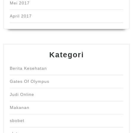
Mei 2017
April 2017
Kategori
Berita Kesehatan
Gates Of Olympus
Judi Online
Makanan
sbobet