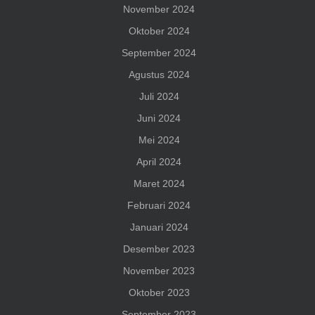
November 2024
Oktober 2024
September 2024
Agustus 2024
Juli 2024
Juni 2024
Mei 2024
April 2024
Maret 2024
Februari 2024
Januari 2024
Desember 2023
November 2023
Oktober 2023
September 2023