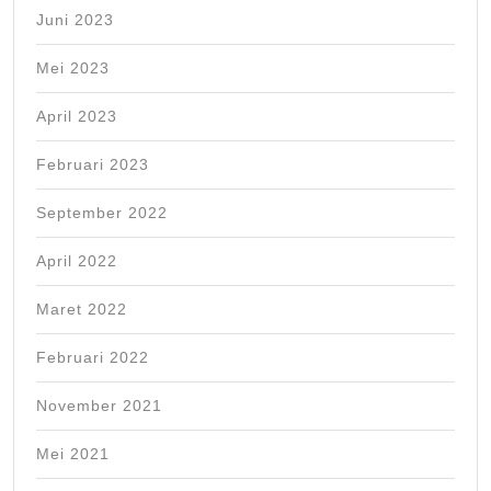
Juni 2023
Mei 2023
April 2023
Februari 2023
September 2022
April 2022
Maret 2022
Februari 2022
November 2021
Mei 2021