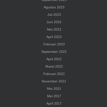
Agustus 2023
Juli 2023
Juni 2023
Mei 2023
April 2023
Februari 2023
September 2022
April 2022
Maret 2022
Februari 2022
November 2021
Mei 2021
Mei 2017
April 2017