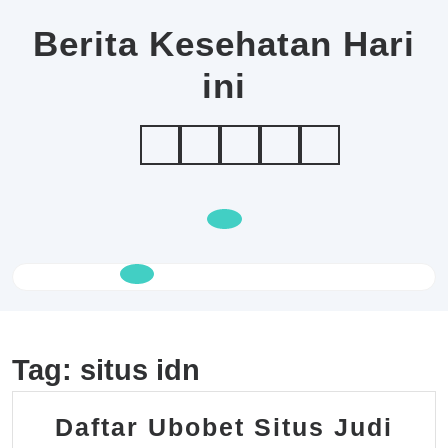
Skip
to
Berita Kesehatan Hari
content
ini
Open
Button
Tag:
situs idn
Daftar Ubobet Situs Judi