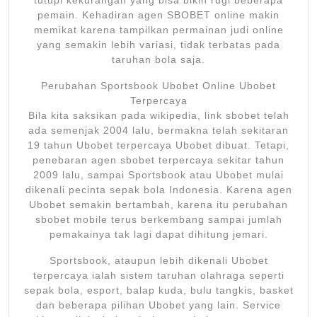
tutupi kekurangan yang bisa bikin rugi beberapa
pemain. Kehadiran agen SBOBET online makin
memikat karena tampilkan permainan judi online
yang semakin lebih variasi, tidak terbatas pada
taruhan bola saja.
Perubahan Sportsbook Ubobet Online Ubobet
Terpercaya
Bila kita saksikan pada wikipedia, link sbobet telah
ada semenjak 2004 lalu, bermakna telah sekitaran
19 tahun Ubobet terpercaya Ubobet dibuat. Tetapi,
penebaran agen sbobet terpercaya sekitar tahun
2009 lalu, sampai Sportsbook atau Ubobet mulai
dikenali pecinta sepak bola Indonesia. Karena agen
Ubobet semakin bertambah, karena itu perubahan
sbobet mobile terus berkembang sampai jumlah
pemakainya tak lagi dapat dihitung jemari.
Sportsbook, ataupun lebih dikenali Ubobet
terpercaya ialah sistem taruhan olahraga seperti
sepak bola, esport, balap kuda, bulu tangkis, basket
dan beberapa pilihan Ubobet yang lain. Service