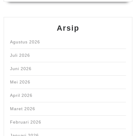
Arsip
Agustus 2026
Juli 2026
Juni 2026
Mei 2026
April 2026
Maret 2026
Februari 2026
Januari 2026