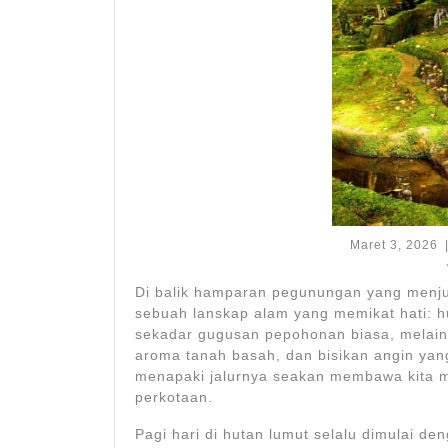
M
Maret 3, 2026
3
2
Di balik hamparan pegunungan yang menju
sebuah lanskap alam yang memikat hati: hu
sekadar gugusan pepohonan biasa, melaink
aroma tanah basah, dan bisikan angin ya
menapaki jalurnya seakan membawa kita me
perkotaan.
Pagi hari di hutan lumut selalu dimulai de