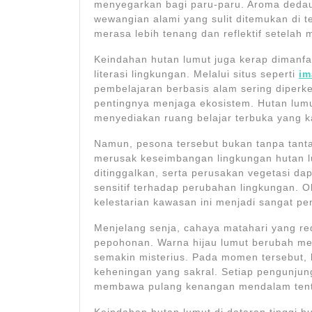
menyegarkan bagi paru-paru. Aroma deda
wewangian alami yang sulit ditemukan di 
merasa lebih tenang dan reflektif setelah
Keindahan hutan lumut juga kerap dimanfa
literasi lingkungan. Melalui situs seperti
im
pembelajaran berbasis alam sering diper
pentingnya menjaga ekosistem. Hutan lum
menyediakan ruang belajar terbuka yang ka
Namun, pesona tersebut bukan tanpa tantan
merusak keseimbangan lingkungan hutan l
ditinggalkan, serta perusakan vegetasi 
sensitif terhadap perubahan lingkungan. O
kelestarian kawasan ini menjadi sangat pen
Menjelang senja, cahaya matahari yang r
pepohonan. Warna hijau lumut berubah me
semakin misterius. Pada momen tersebut,
keheningan yang sakral. Setiap pengunju
membawa pulang kenangan mendalam tent