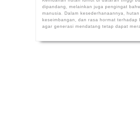
Keindahan hutan lumut di dataran tinggi 
dipandang, melainkan juga pengingat bahw
manusia. Dalam kesederhanaannya, hutan 
keseimbangan, dan rasa hormat terhadap l
agar generasi mendatang tetap dapat mera