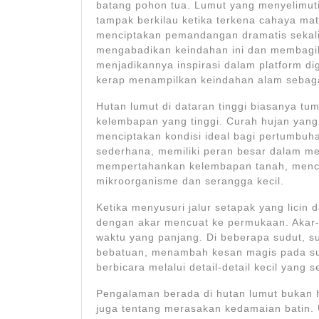
batang pohon tua. Lumut yang menyelimut
tampak berkilau ketika terkena cahaya mat
menciptakan pemandangan dramatis sekali
mengabadikan keindahan ini dan membagik
menjadikannya inspirasi dalam platform di
kerap menampilkan keindahan alam sebaga
Hutan lumut di dataran tinggi biasanya tu
kelembapan yang tinggi. Curah hujan yang
menciptakan kondisi ideal bagi pertumbuha
sederhana, memiliki peran besar dalam 
mempertahankan kelembapan tanah, menceg
mikroorganisme dan serangga kecil.
Ketika menyusuri jalur setapak yang licin
dengan akar mencuat ke permukaan. Akar-a
waktu yang panjang. Di beberapa sudut, su
bebatuan, menambah kesan magis pada sua
berbicara melalui detail-detail kecil yang s
Pengalaman berada di hutan lumut bukan 
juga tentang merasakan kedamaian batin.