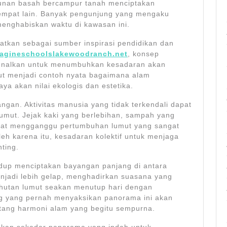
unan basah bercampur tanah menciptakan
tempat lain. Banyak pengunjung yang mengaku
 menghabiskan waktu di kawasan ini.
atkan sebagai sumber inspirasi pendidikan dan
agineschoolslakewoodranch.net
, konsep
kenalkan untuk menumbuhkan kesadaran akan
ut menjadi contoh nyata bagaimana alam
ya akan nilai ekologis dan estetika.
gan. Aktivitas manusia yang tidak terkendali dapat
umut. Jejak kaki yang berlebihan, sampah yang
dapat mengganggu pertumbuhan lumut yang sangat
leh karena itu, kesadaran kolektif untuk menjaga
ting.
edup menciptakan bayangan panjang di antara
njadi lebih gelap, menghadirkan suasana yang
 hutan lumut seakan menutup hari dengan
ng yang pernah menyaksikan panorama ini akan
ang harmoni alam yang begitu sempurna.