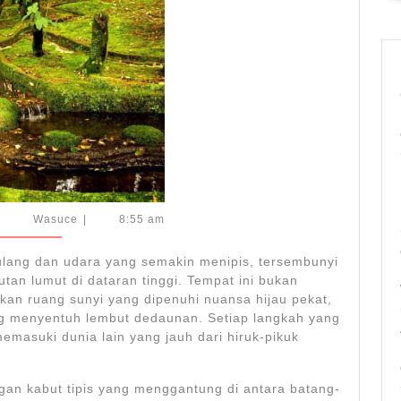
Dataran
Tinggi
yang
Menyimpan
Pesona
Abadi
aret
Wasuce
|
Wasuce
|
8:55 am
,
026
lang dan udara yang semakin menipis, tersembunyi
tan lumut di dataran tinggi. Tempat ini bukan
an ruang sunyi yang dipenuhi nuansa hijau pekat,
ng menyentuh lembut dedaunan. Setiap langkah yang
masuki dunia lain yang jauh dari hiruk-pikuk
ngan kabut tipis yang menggantung di antara batang-