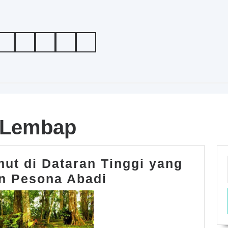
 Lembap
ut di Dataran Tinggi yang
Keindahan
n Pesona Abadi
Hutan
Lumut
di