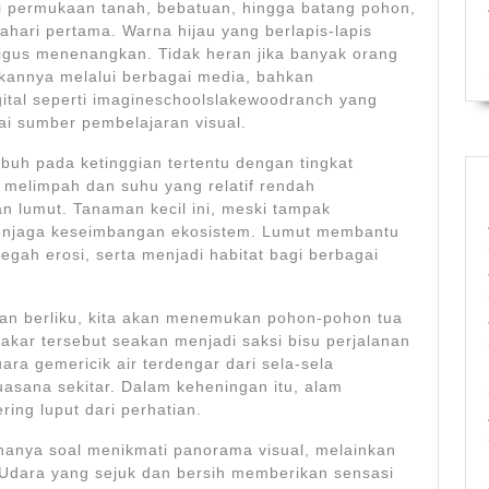
i permukaan tanah, bebatuan, hingga batang pohon,
ahari pertama. Warna hijau yang berlapis-lapis
gus menenangkan. Tidak heran jika banyak orang
annya melalui berbagai media, bahkan
gital seperti imagineschoolslakewoodranch yang
i sumber pembelajaran visual.
mbuh pada ketinggian tertentu dengan tingkat
 melimpah dan suhu yang relatif rendah
n lumut. Tanaman kecil ini, meski tampak
menjaga keseimbangan ekosistem. Lumut membantu
ah erosi, serta menjadi habitat bagi berbagai
 dan berliku, kita akan menemukan pohon-pohon tua
kar tersebut seakan menjadi saksi bisu perjalanan
ara gemericik air terdengar dari sela-sela
sana sekitar. Dalam keheningan itu, alam
ering luput dari perhatian.
hanya soal menikmati panorama visual, melainkan
 Udara yang sejuk dan bersih memberikan sensasi