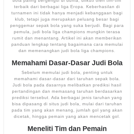
bola paling bergengsi di dunia, diikuti oleh tim-tim
terbaik dari berbagai liga Eropa. Keberhasilan di
turnamen ini tidak hanya menjadi kebanggaan bagi
klub, tetapi juga merupakan peluang besar bagi
penggemar sepak bola yang suka berjudi. Bagi para
pemula, judi bola liga champions mungkin terasa
rumit dan menantang. Artikel ini akan memberikan
panduan lengkap tentang bagaimana cara memulai
dan memenangkan judi bola liga champions.
Memahami Dasar-Dasar Judi Bola
Sebelum memulai judi bola, penting untuk
memahami dasar-dasar dari taruhan sepak bola.
Judi bola pada dasarnya melibatkan prediksi hasil
pertandingan dan memasang taruhan berdasarkan
prediksi tersebut. Ada berbagai jenis taruhan yang
bisa dipasang di situs judi bola, mulai dari taruhan
pada tim yang akan menang, jumlah gol yang akan
dicetak, hingga pemain yang akan mencetak gol.
Meneliti Tim dan Pemain