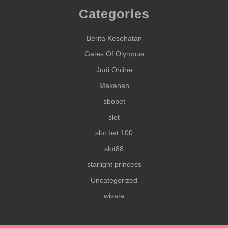
Categories
Berita Kesehatan
Gates Of Olympus
Judi Online
Makanan
sbobet
slot
slot bet 100
slot88
starlight princess
Uncategorized
wisata