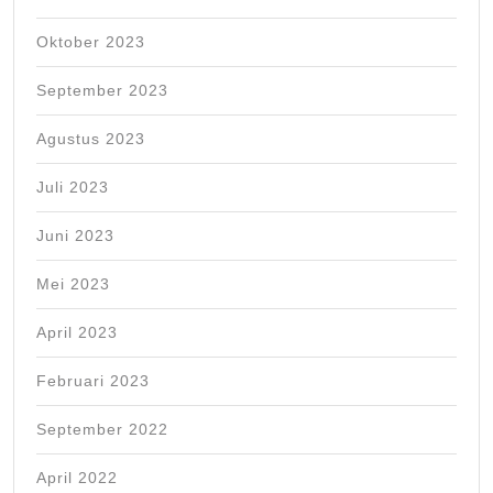
Oktober 2023
September 2023
Agustus 2023
Juli 2023
Juni 2023
Mei 2023
April 2023
Februari 2023
September 2022
April 2022