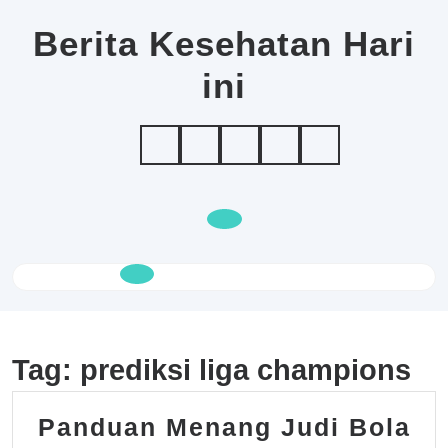
Skip
to
Berita Kesehatan Hari
content
ini
Open
Button
Tag:
prediksi liga champions
Panduan Menang Judi Bola