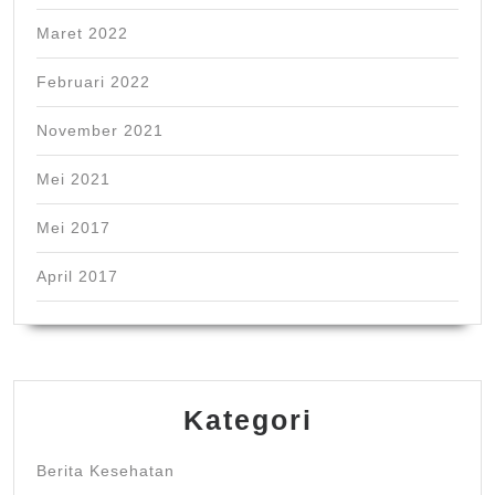
Maret 2022
Februari 2022
November 2021
Mei 2021
Mei 2017
April 2017
Kategori
Berita Kesehatan