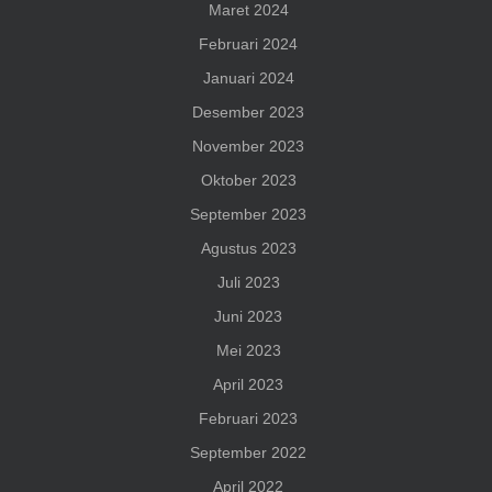
Maret 2024
Februari 2024
Januari 2024
Desember 2023
November 2023
Oktober 2023
September 2023
Agustus 2023
Juli 2023
Juni 2023
Mei 2023
April 2023
Februari 2023
September 2022
April 2022