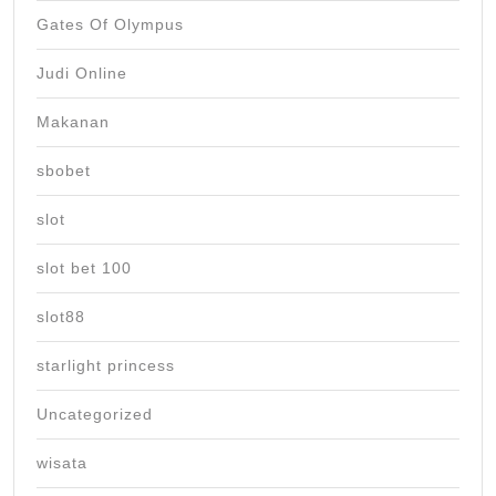
Gates Of Olympus
Judi Online
Makanan
sbobet
slot
slot bet 100
slot88
starlight princess
Uncategorized
wisata