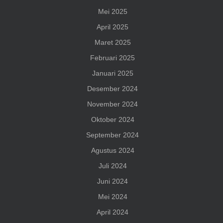
Mei 2025
April 2025
Maret 2025
Februari 2025
Januari 2025
Desember 2024
November 2024
Oktober 2024
September 2024
Agustus 2024
Juli 2024
Juni 2024
Mei 2024
April 2024