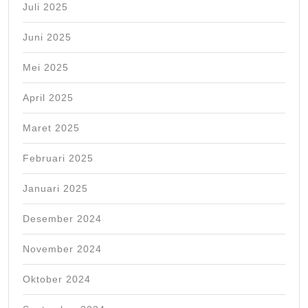
Juli 2025
Juni 2025
Mei 2025
April 2025
Maret 2025
Februari 2025
Januari 2025
Desember 2024
November 2024
Oktober 2024