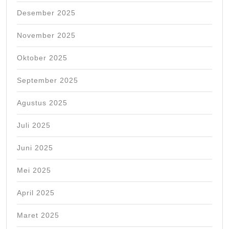
Desember 2025
November 2025
Oktober 2025
September 2025
Agustus 2025
Juli 2025
Juni 2025
Mei 2025
April 2025
Maret 2025