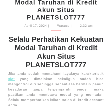
Modal Taruhan di Kredit
Akun Situs
Selalu
PLANETSLOT777
Perhati
April
Wasuce
April 17, 2024
|
Wasuce
|
2:32 am
17,
Kekuat
2024
Selalu Perhatikan Kekuatan
Modal
Taruha
Modal Taruhan di Kredit
di
Akun Situs
Kredit
PLANETSLOT777
Akun
Jika anda sudah memahami layaknya karakteristik
Situs
slot
yang dimainkan sekaligus sudah bisa
PLANET
mengontrol diri sehingga senantiasa bermain penuh
kesadaran tanpa terpengaruhi emosi, maka
pastikan anda membawa modal yang memadai.
Selalu memperhatikan isikan saldo di kredit account
anda.