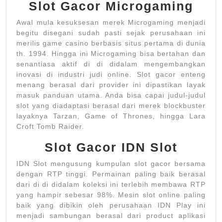
Slot Gacor Microgaming
Awal mula kesuksesan merek Microgaming menjadi
begitu disegani sudah pasti sejak perusahaan ini
merilis game casino berbasis situs pertama di dunia
th. 1994. Hingga ini Microgaming bisa bertahan dan
senantiasa aktif di di didalam mengembangkan
inovasi di industri judi online. Slot gacor enteng
menang berasal dari provider ini dipastikan layak
masuk panduan utama. Anda bisa capai judul-judul
slot yang diadaptasi berasal dari merek blockbuster
layaknya Tarzan, Game of Thrones, hingga Lara
Croft Tomb Raider.
Slot Gacor IDN Slot
IDN Slot mengusung kumpulan slot gacor bersama
dengan RTP tinggi. Permainan paling baik berasal
dari di di didalam koleksi ini terlebih membawa RTP
yang hampir sebesar 98%. Mesin slot online paling
baik yang dibikin oleh perusahaan IDN Play ini
menjadi sambungan berasal dari product aplikasi