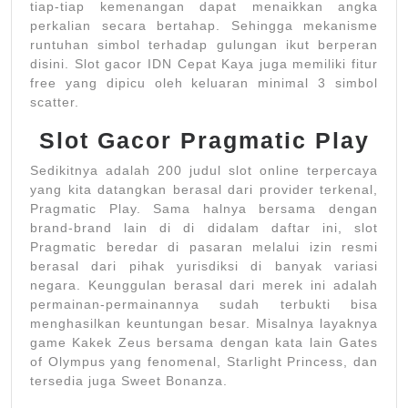
tiap-tiap kemenangan dapat menaikkan angka
perkalian secara bertahap. Sehingga mekanisme
runtuhan simbol terhadap gulungan ikut berperan
disini. Slot gacor IDN Cepat Kaya juga memiliki fitur
free yang dipicu oleh keluaran minimal 3 simbol
scatter.
Slot Gacor Pragmatic Play
Sedikitnya adalah 200 judul slot online terpercaya
yang kita datangkan berasal dari provider terkenal,
Pragmatic Play. Sama halnya bersama dengan
brand-brand lain di di didalam daftar ini, slot
Pragmatic beredar di pasaran melalui izin resmi
berasal dari pihak yurisdiksi di banyak variasi
negara. Keunggulan berasal dari merek ini adalah
permainan-permainannya sudah terbukti bisa
menghasilkan keuntungan besar. Misalnya layaknya
game Kakek Zeus bersama dengan kata lain Gates
of Olympus yang fenomenal, Starlight Princess, dan
tersedia juga Sweet Bonanza.