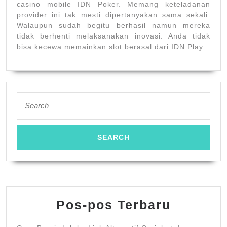
casino mobile IDN Poker. Memang keteladanan
provider ini tak mesti dipertanyakan sama sekali.
Walaupun sudah begitu berhasil namun mereka
tidak berhenti melaksanakan inovasi. Anda tidak
bisa kecewa memainkan slot berasal dari IDN Play.
Search
for:
Pos-pos Terbaru