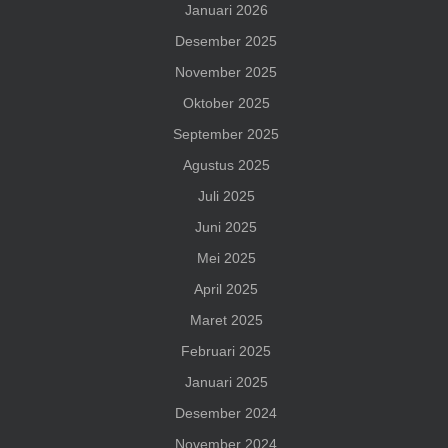
Januari 2026
Desember 2025
November 2025
Oktober 2025
September 2025
Agustus 2025
Juli 2025
Juni 2025
Mei 2025
April 2025
Maret 2025
Februari 2025
Januari 2025
Desember 2024
November 2024