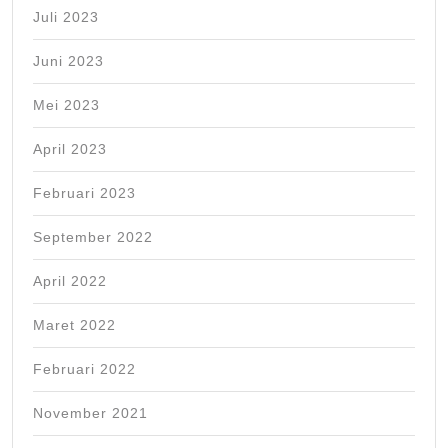
Juli 2023
Juni 2023
Mei 2023
April 2023
Februari 2023
September 2022
April 2022
Maret 2022
Februari 2022
November 2021