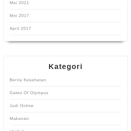
Mei 2021
Mei 2017
April 2017
Kategori
Berita Kesehatan
Gates Of Olympus
Judi Online
Makanan