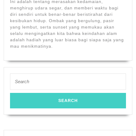
Ini adalah tentang merasakan kedamaian,
menghirup udara segar, dan memberi waktu bagi
diri sendiri untuk benar-benar beristirahat dari
kesibukan hidup. Ombak yang bergulung, pasir
yang lembut, serta sunset yang memukau akan
selalu mengingatkan kita bahwa keindahan alam
adalah hadiah yang luar biasa bagi siapa saja yang
mau menikmatinya.
Search
for: