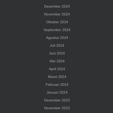
Desember 2024
November 2024
Oktober 2024
September 2024
Agustus 2024
Juli 2024
Juni 2024
Mei 2024
April 2024
Maret 2024
Februari 2024
Januari 2024
Desember 2023
November 2023