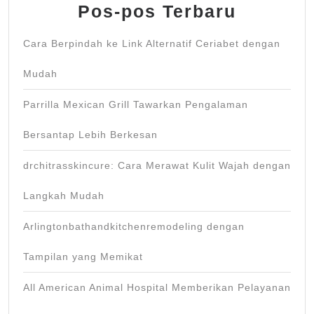
Pos-pos Terbaru
Cara Berpindah ke Link Alternatif Ceriabet dengan
Mudah
Parrilla Mexican Grill Tawarkan Pengalaman
Bersantap Lebih Berkesan
drchitrasskincure: Cara Merawat Kulit Wajah dengan
Langkah Mudah
Arlingtonbathandkitchenremodeling dengan
Tampilan yang Memikat
All American Animal Hospital Memberikan Pelayanan