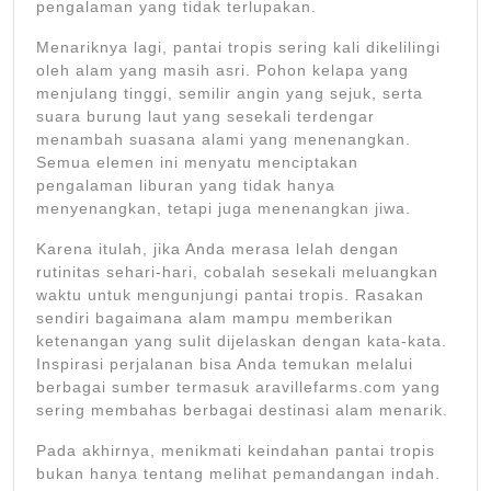
pengalaman yang tidak terlupakan.
Menariknya lagi, pantai tropis sering kali dikelilingi
oleh alam yang masih asri. Pohon kelapa yang
menjulang tinggi, semilir angin yang sejuk, serta
suara burung laut yang sesekali terdengar
menambah suasana alami yang menenangkan.
Semua elemen ini menyatu menciptakan
pengalaman liburan yang tidak hanya
menyenangkan, tetapi juga menenangkan jiwa.
Karena itulah, jika Anda merasa lelah dengan
rutinitas sehari-hari, cobalah sesekali meluangkan
waktu untuk mengunjungi pantai tropis. Rasakan
sendiri bagaimana alam mampu memberikan
ketenangan yang sulit dijelaskan dengan kata-kata.
Inspirasi perjalanan bisa Anda temukan melalui
berbagai sumber termasuk aravillefarms.com yang
sering membahas berbagai destinasi alam menarik.
Pada akhirnya, menikmati keindahan pantai tropis
bukan hanya tentang melihat pemandangan indah.