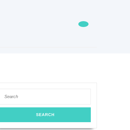
Search
for: