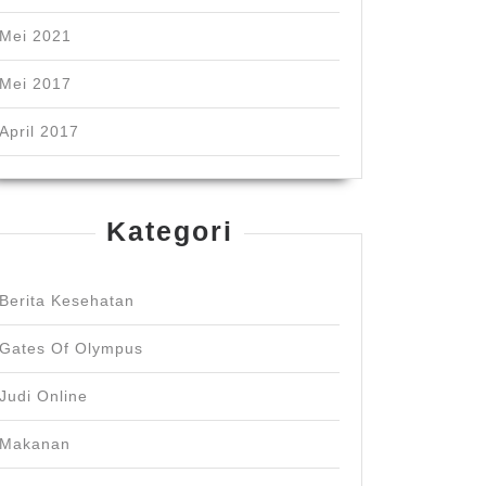
Mei 2021
Mei 2017
April 2017
Kategori
Berita Kesehatan
Gates Of Olympus
Judi Online
Makanan