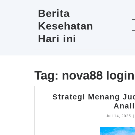
Skip
to
Berita
content
Kesehatan
Hari ini
Tag:
nova88 login
Strategi Menang Ju
Anali
Ju
Juli 14, 2025
|
14
2