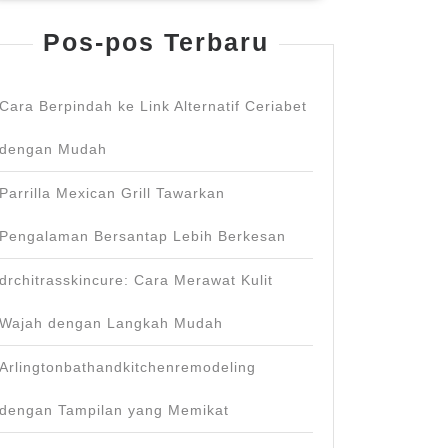
Pos-pos Terbaru
Cara Berpindah ke Link Alternatif Ceriabet
dengan Mudah
Parrilla Mexican Grill Tawarkan
Pengalaman Bersantap Lebih Berkesan
drchitrasskincure: Cara Merawat Kulit
Wajah dengan Langkah Mudah
Arlingtonbathandkitchenremodeling
dengan Tampilan yang Memikat