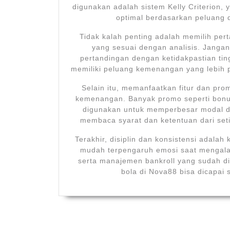
digunakan adalah sistem Kelly Criterion
optimal berdasarkan peluang 
Tidak kalah penting adalah memilih pert
yang sesuai dengan analisis. Janga
pertandingan dengan ketidakpastian tin
memiliki peluang kemenangan yang lebih pa
Selain itu, memanfaatkan fitur dan pro
kemenangan. Banyak promo seperti bonus 
digunakan untuk memperbesar modal d
membaca syarat dan ketentuan dari set
Terakhir, disiplin dan konsistensi adala
mudah terpengaruh emosi saat mengalam
serta manajemen bankroll yang sudah dir
bola di Nova88 bisa dicapai 