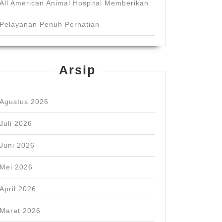
All American Animal Hospital Memberikan
Pelayanan Penuh Perhatian
Arsip
Agustus 2026
Juli 2026
Juni 2026
Mei 2026
April 2026
Maret 2026