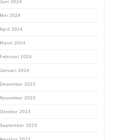
Juni 2024
Mei 2024
April 2024
Maret 2024
Februari 2024
Januari 2024
Desember 2023
November 2023
Oktober 2023
September 2023
Agustus 2023