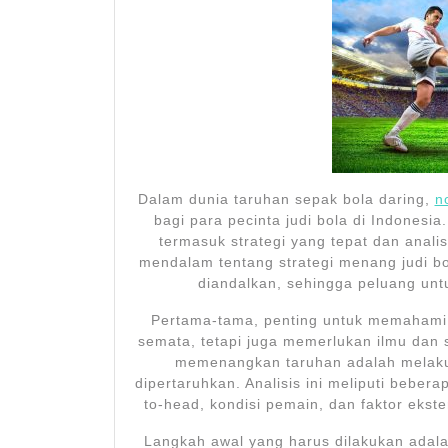
Dalam dunia taruhan sepak bola daring,
n
bagi para pecinta judi bola di Indonesia
termasuk strategi yang tepat dan anali
mendalam tentang strategi menang judi bo
diandalkan, sehingga peluang unt
Pertama-tama, penting untuk memahami 
semata, tetapi juga memerlukan ilmu dan 
memenangkan taruhan adalah melakuk
dipertaruhkan. Analisis ini meliputi bebera
to-head, kondisi pemain, dan faktor ekste
Langkah awal yang harus dilakukan adal