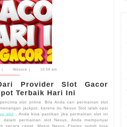
Provider
Slot
Gacor
Gampan
Menang
Jackpot
Terbaik
Hari
Februari
Wasuce
|
Wasuce
|
10:56 am
Ini
21,
2024
ari Provider Slot Gacor
t Terbaik Hari Ini
encinta slot online. Bila Anda cari permainan slot
enangan jackpot, karena itu Nexus Slot ialah opsi
us slot
, Anda bisa pastikan jika permainan slot ini
i dalam permainan slot Nexus, Anda mempunyai
ah secara cepat. Mesin Nexus Engine sudah bisa