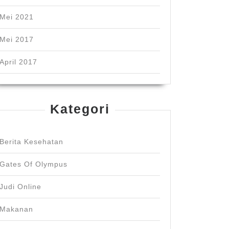
Mei 2021
Mei 2017
April 2017
Kategori
Berita Kesehatan
Gates Of Olympus
Judi Online
Makanan