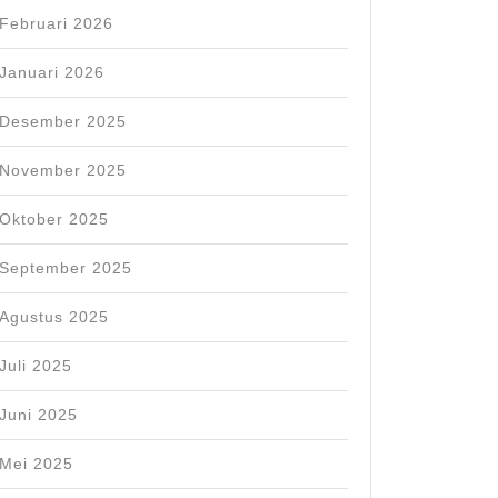
Februari 2026
Januari 2026
Desember 2025
November 2025
Oktober 2025
September 2025
Agustus 2025
Juli 2025
Juni 2025
Mei 2025