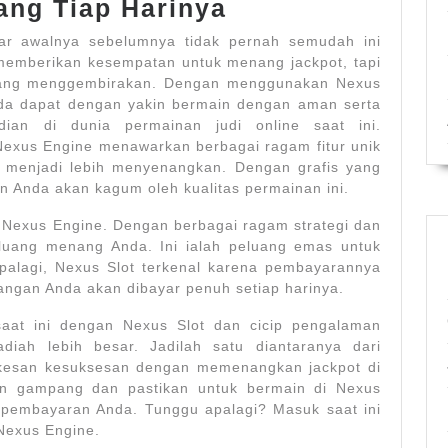
ng Tiap Harinya
ar awalnya sebelumnya tidak pernah semudah ini
 memberikan kesempatan untuk menang jackpot, tapi
ang menggembirakan. Dengan menggunakan Nexus
nda dapat dengan yakin bermain dengan aman serta
dian di dunia permainan judi online saat ini.
 Nexus Engine menawarkan berbagai ragam fitur unik
menjadi lebih menyenangkan. Dengan grafis yang
in Anda akan kagum oleh kualitas permainan ini.
 Nexus Engine. Dengan berbagai ragam strategi dan
luang menang Anda. Ini ialah peluang emas untuk
palagi, Nexus Slot terkenal karena pembayarannya
ngan Anda akan dibayar penuh setiap harinya.
aat ini dengan Nexus Slot dan cicip pengalaman
iah lebih besar. Jadilah satu diantaranya dari
kesan kesuksesan dengan memenangkan jackpot di
an gampang dan pastikan untuk bermain di Nexus
 pembayaran Anda. Tunggu apalagi? Masuk saat ini
Nexus Engine.