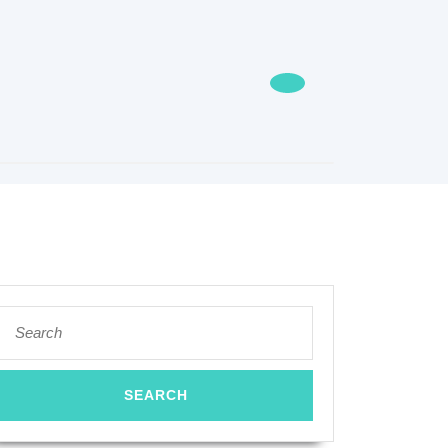
Search
for: