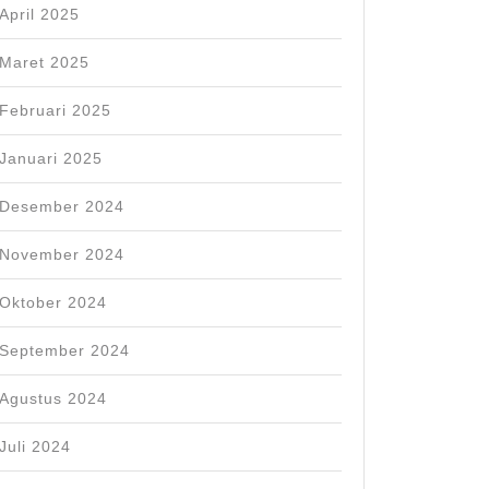
April 2025
Maret 2025
Februari 2025
Januari 2025
Desember 2024
November 2024
Oktober 2024
September 2024
Agustus 2024
Juli 2024