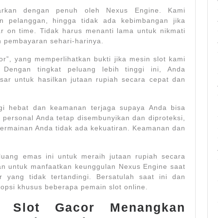
rkan dengan penuh oleh Nexus Engine. Kami
n pelanggan, hingga tidak ada kebimbangan jika
on time. Tidak harus menanti lama untuk nikmati
n pembayaran sehari-harinya.
cor”, yang memperlihatkan bukti jika mesin slot kami
 Dengan tingkat peluang lebih tinggi ini, Anda
ar untuk hasilkan jutaan rupiah secara cepat dan
ogi hebat dan keamanan terjaga supaya Anda bisa
personal Anda tetap disembunyikan dan diproteksi,
permainan Anda tidak ada kekuatiran. Keamanan dan
luang emas ini untuk meraih jutaan rupiah secara
an untuk manfaatkan keunggulan Nexus Engine saat
yang tidak tertandingi. Bersatulah saat ini dan
 opsi khusus beberapa pemain slot online.
n Slot Gacor Menangkan