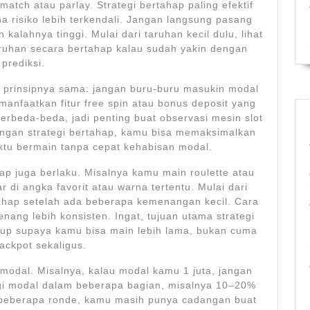
match atau parlay. Strategi bertahap paling efektif
na risiko lebih terkendali. Jangan langsung pasang
kalahnya tinggi. Mulai dari taruhan kecil dulu, lihat
aruhan secara bertahap kalau sudah yakin dengan
prediksi.
, prinsipnya sama: jangan buru-buru masukin modal
manfaatkan fitur free spin atau bonus deposit yang
berbeda-beda, jadi penting buat observasi mesin slot
ngan strategi bertahap, kamu bisa memaksimalkan
tu bermain tanpa cepat kehabisan modal.
hap juga berlaku. Misalnya kamu main roulette atau
 di angka favorit atau warna tertentu. Mulai dari
rtahap setelah ada beberapa kemenangan kecil. Cara
enang lebih konsisten. Ingat, tujuan utama strategi
dup supaya kamu bisa main lebih lama, bukan cuma
jackpot sekaligus.
 modal. Misalnya, kalau modal kamu 1 juta, jangan
agi modal dalam beberapa bagian, misalnya 10–20%
h beberapa ronde, kamu masih punya cadangan buat