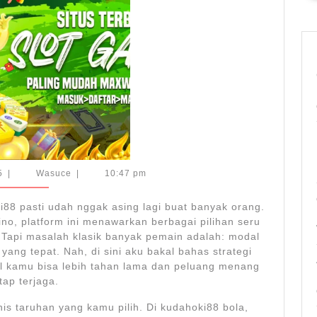
Agar
Modal
Lebih
Tahan
Lama
Desember
Wasuce
5
|
Wasuce
|
10:47 pm
26,
2025
88 pasti udah nggak asing lagi buat banyak orang.
ino, platform ini menawarkan berbagai pilihan seru
 Tapi masalah klasik banyak pemain adalah: modal
yang tepat. Nah, di sini aku bakal bahas strategi
l kamu bisa lebih tahan lama dan peluang menang
tap terjaga.
nis taruhan yang kamu pilih. Di kudahoki88 bola,