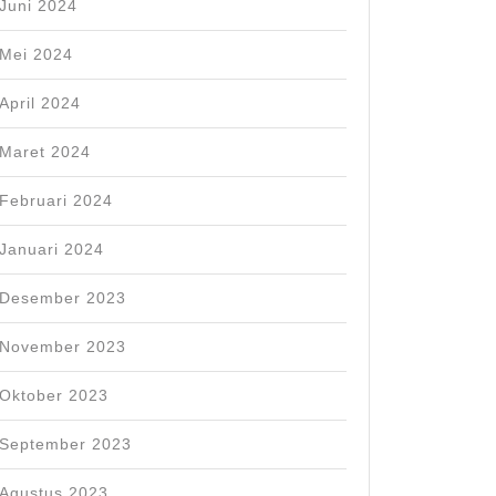
Juni 2024
Mei 2024
April 2024
Maret 2024
Februari 2024
Januari 2024
Desember 2023
November 2023
Oktober 2023
September 2023
Agustus 2023