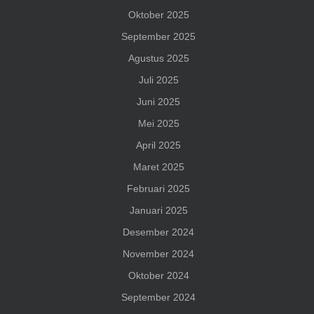
Oktober 2025
September 2025
Agustus 2025
Juli 2025
Juni 2025
Mei 2025
April 2025
Maret 2025
Februari 2025
Januari 2025
Desember 2024
November 2024
Oktober 2024
September 2024