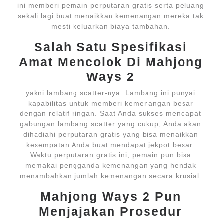
ini memberi pemain perputaran gratis serta peluang
sekali lagi buat menaikkan kemenangan mereka tak
mesti keluarkan biaya tambahan.
Salah Satu Spesifikasi
Amat Mencolok Di Mahjong
Ways 2
yakni lambang scatter-nya. Lambang ini punyai
kapabilitas untuk memberi kemenangan besar
dengan relatif ringan. Saat Anda sukses mendapat
gabungan lambang scatter yang cukup, Anda akan
dihadiahi perputaran gratis yang bisa menaikkan
kesempatan Anda buat mendapat jekpot besar.
Waktu perputaran gratis ini, pemain pun bisa
memakai pengganda kemenangan yang hendak
menambahkan jumlah kemenangan secara krusial.
Mahjong Ways 2 Pun
Menjajakan Prosedur