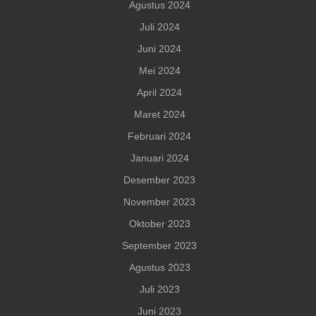
Agustus 2024
Juli 2024
Juni 2024
Mei 2024
April 2024
Maret 2024
Februari 2024
Januari 2024
Desember 2023
November 2023
Oktober 2023
September 2023
Agustus 2023
Juli 2023
Juni 2023