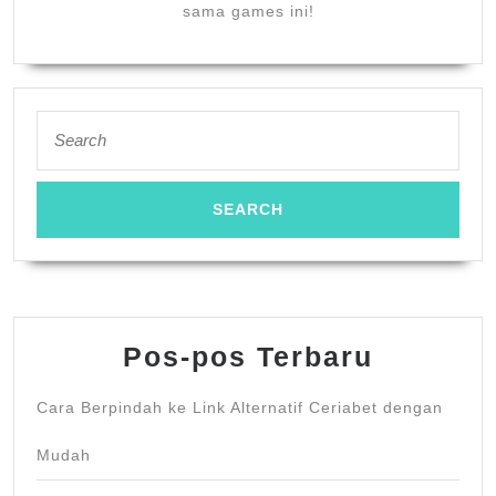
sama games ini!
Search
for:
Pos-pos Terbaru
Cara Berpindah ke Link Alternatif Ceriabet dengan
Mudah