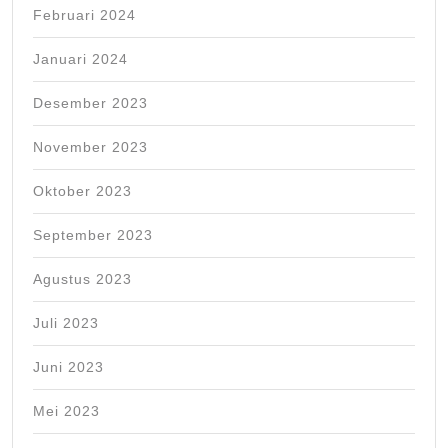
Februari 2024
Januari 2024
Desember 2023
November 2023
Oktober 2023
September 2023
Agustus 2023
Juli 2023
Juni 2023
Mei 2023