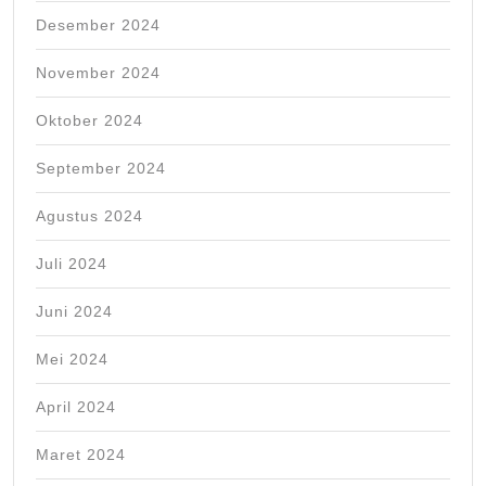
Desember 2024
November 2024
Oktober 2024
September 2024
Agustus 2024
Juli 2024
Juni 2024
Mei 2024
April 2024
Maret 2024