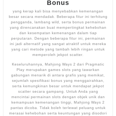
Bonus
yang kerap kali bisa menyebabkan kemenangan
besar secara mendadak. Beberapa fitur ini terhitung
pengganda, lambang wild, serta bonus permainan
yang direncanakan buat mempertingkat kehebohan
dan kesempatan kemenangan dalam tiap
perputaran. Dengan beberapa fitur ini, permainan
ini jadi alternatif yang sangat atraktif untuk mereka
yang cari metode yang tambah lebih ringan untuk
memperoleh jekpot scatter.
Keseluruhannya, Mahjong Ways 2 dari Pragmatic
Play merupakan games slots yang tawarkan
gabungan menarik di antara grafis yang memikat,
sejumlah spesifikasi bonus yang menggairahkan,
serta kemungkinan besar untuk mendapat jekpot
scatter secara gampang. Untuk Anda yang
mencintai permainan slots dengan objek unik dan
kemampuan kemenangan tinggi, Mahjong Ways 2
pantas dicoba. Tidak boleh terlewat peluang untuk
merasai kehebohan serta keuntungan yang disodori